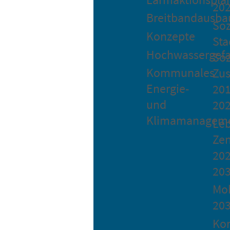
20
Breitbandausba
Soz
Konzepte
Sta
Hochwassergefa
Soz
Kommunales
Zu
Energie-
201
und
20
Klimamanagem
Le
Ze
202
20
Mob
20
Ko