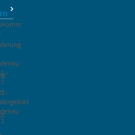
rn
SKomm
F
rderung
idenau
1 -
ng
27
RE-
dergebiet
idenau
pt
21
n