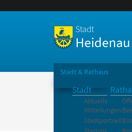
Stadt
Heidenau
Stadt & Rathaus
Stadt
Ratha
Aktuelle
Öff
Mitteilungen
Be
Stadtportrait
Bür
Statistik
Bür