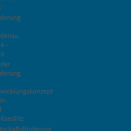
F
rderung
idenau
4 -
20
ader
rderung
wicklungskonzept
in-
d
ßsedlitz
tschaftsförderung