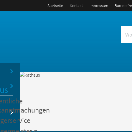
Startseite
Kontakt
Impressum
Barrierefr
us
entliche
kanntmachungen
gerservice
germeisterin