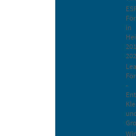
ES
Fö
in
He
201
20
Le
Fö
-
Ent
Kle
un
Gro
Wir