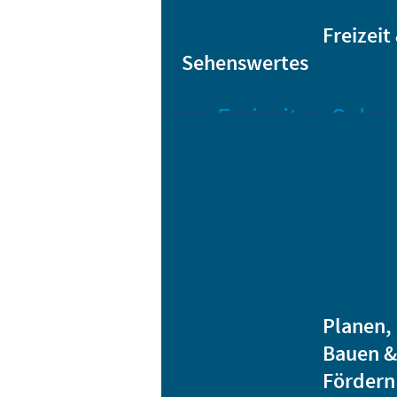
Sta
Bikesharing
Freizeit
Sehenswertes
Freizeit
Sehen
Veranstaltungen
Bar
Gro
Albert-
Schwarz-
Mä
Bad
Bli
Stadtbibliothek
He
Ver
Jugendhäuser
Planen,
Vereine
Bauen &
Heidenauer
Fördern
Musiknacht