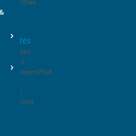
dtbibliothek
 &
swertes
ockgarten
ßsedlitz
rchenLebensPfad
ck in
idenaus
gangenheit