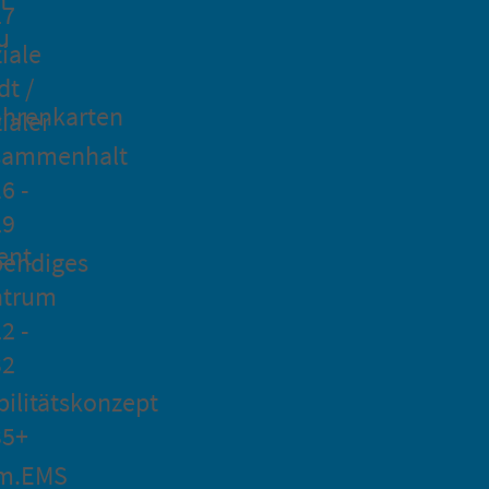
27
u
iale
dt /
hrenkarten
ialer
sammenhalt
6 -
29
ent
bendiges
ntrum
2 -
32
ilitätskonzept
35+
m.EMS