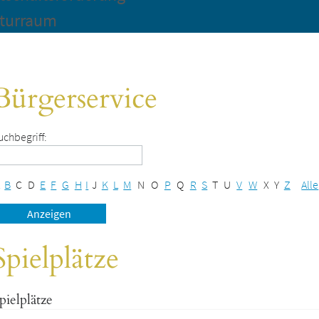
turraum
Bürgerservice
uchbegriff:
B
C
D
E
F
G
H
I
J
K
L
M
N
O
P
Q
R
S
T
U
V
W
X
Y
Z
Alle
Spielplätze
pielplätze