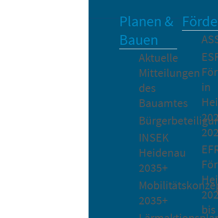
Planen &
Förde
Bauen
AS
ES
Aktuelle
Fö
Mitteilungen
in
des
He
Bauamtes
202
Bürgerbeteiligu
20
INSEK
EF
Heidenau
För
2035+
He
Mobilitätskonze
20
2035+
bis
Lärmaktionspla