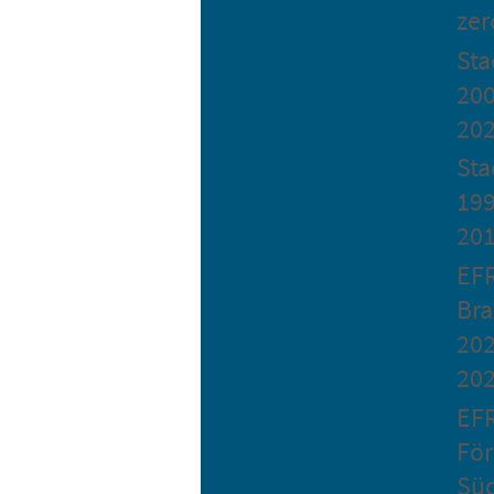
zer
St
200
20
Sta
199
20
EF
Bra
202
20
EF
Fö
Sü