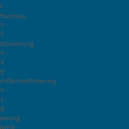
o
adtumbau
3 -
20
dtsanierung
4 -
19
RE
chflächenförderung
0 -
21
RE
rderung
dwest