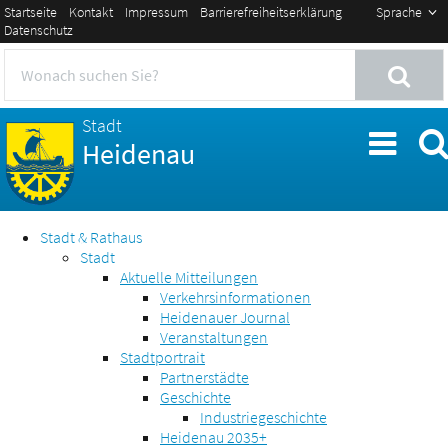
Startseite
Kontakt
Impressum
Barrierefreiheitserklärung
Sprache
Datenschutz
Stadt
Heidenau
Stadt & Rathaus
Stadt
Aktuelle Mitteilungen
Verkehrsinformationen
Heidenauer Journal
Veranstaltungen
Stadtportrait
Partnerstädte
Geschichte
Industriegeschichte
Heidenau 2035+