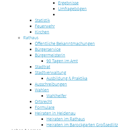
Ergebnisse
Umfragebögen
Statistik
Feuerwehr
Kirchen
Rathaus
Öffentliche Bekanntmachungen
Bürgerservice
Bürgermeisterin
90 Tagen im Amt
Stadtrat
Stadtverwaltung
Ausbildung & Praktika
Ausschreibungen
Wahlen
Wahlhelfer
Ortsrecht
Formulare
Heiraten in Heidenau
Heiraten im Rathaus
Heiraten im Barockgarten Großsedlitz