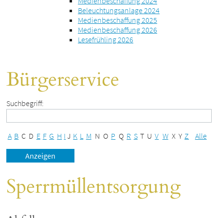
Medienbeschaffung 2024
Beleuchtungsanlage 2024
Medienbeschaffung 2025
Medienbeschaffung 2026
Lesefrühling 2026
Bürgerservice
Suchbegriff:
A
B
C
D
E
F
G
H
I
J
K
L
M
N
O
P
Q
R
S
T
U
V
W
X
Y
Z
Alle
Sperrmüllentsorgung