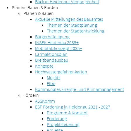
Blick in Heidenaus Vergangenheit
Planen, Bauen & Fördern
Planen & Bauen
Aktuelle Mitteilungen des Bauamtes
Themen der Stadtplanung
Themen der Stadtentwicklung
Bürgerbeteiligung
INSEK Heidenau 2035+
Mobilitätskonzept 2035+
Lärmaktionsplan
Breitbandausbau
Konzepte
Hochwassergefahrenkarten
Müglitz
Elbe
Kommunales Energie- und Klimamanagement
Fördern
ASSKomm
ESF Förderung in Heidenau 2021 - 2027
Programm & Konzept
Förderung
Projektsteuerung
Projekte