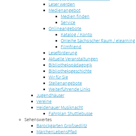
Leser werden
Medienangebot
Medien finden
Service
Onlineangebote
Katalog / Konto
Onleihe Sächsischer Raum / elearning
Filmfriend
Leseförderung
Aktuelle Veranstaltungen
Bibliothekspädagogik
Bibliotheksgeschichte
Wir für Sie
Stellenangebote
Weiterführende Links
Jugendhäuser
Vereine
Heidenauer Musiknacht
Fahrplan Shuttlebusse
Sehenswertes
Barockgarten Großsedlitz
MärchenLebensPfad