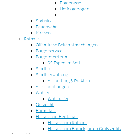
Ergebnisse
Umfragebögen
Statistik
Feuerwehr
Kirchen
Rathaus
Öffentliche Bekanntmachungen
Bürgerservice
Bürgermeisterin
90 Tagen im Amt
Stadtrat
Stadtverwaltung
Ausbildung & Praktika
Ausschreibungen
Wahlen
Wahlhelfer
Ortsrecht
Formulare
Heiraten in Heidenau
Heiraten im Rathaus
Heiraten im Barockgarten Großsedlitz