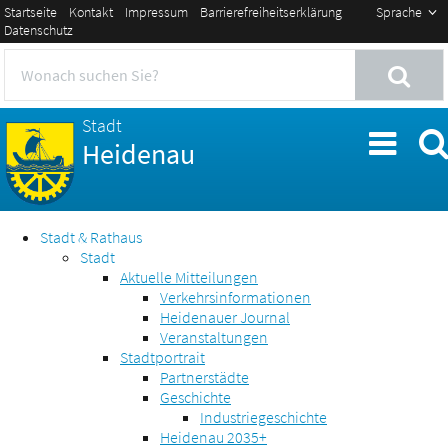
Startseite
Kontakt
Impressum
Barrierefreiheitserklärung
Sprache
Datenschutz
Stadt
Heidenau
Stadt & Rathaus
Stadt
Aktuelle Mitteilungen
Verkehrsinformationen
Heidenauer Journal
Veranstaltungen
Stadtportrait
Partnerstädte
Geschichte
Industriegeschichte
Heidenau 2035+