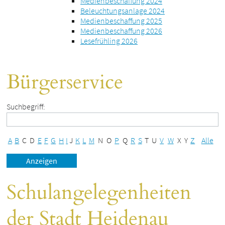
Medienbeschaffung 2024
Beleuchtungsanlage 2024
Medienbeschaffung 2025
Medienbeschaffung 2026
Lesefrühling 2026
Bürgerservice
Suchbegriff:
A
B
C
D
E
F
G
H
I
J
K
L
M
N
O
P
Q
R
S
T
U
V
W
X
Y
Z
Alle
Schulangelegenheiten
der Stadt Heidenau