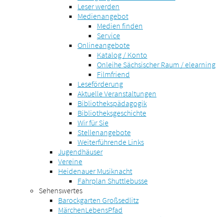
Leser werden
Medienangebot
Medien finden
Service
Onlineangebote
Katalog / Konto
Onleihe Sächsischer Raum / elearning
Filmfriend
Leseförderung
Aktuelle Veranstaltungen
Bibliothekspädagogik
Bibliotheksgeschichte
Wir für Sie
Stellenangebote
Weiterführende Links
Jugendhäuser
Vereine
Heidenauer Musiknacht
Fahrplan Shuttlebusse
Sehenswertes
Barockgarten Großsedlitz
MärchenLebensPfad