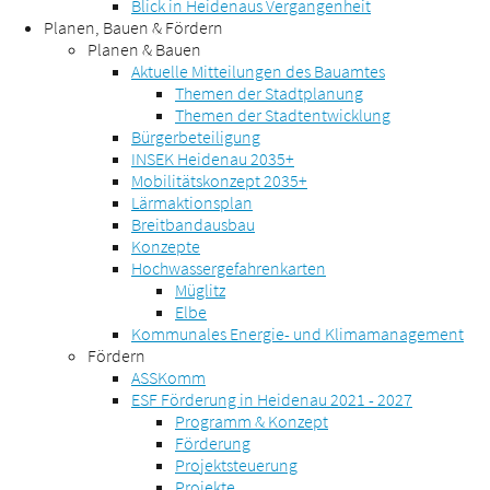
Blick in Heidenaus Vergangenheit
Planen, Bauen & Fördern
Planen & Bauen
Aktuelle Mitteilungen des Bauamtes
Themen der Stadtplanung
Themen der Stadtentwicklung
Bürgerbeteiligung
INSEK Heidenau 2035+
Mobilitätskonzept 2035+
Lärmaktionsplan
Breitbandausbau
Konzepte
Hochwassergefahrenkarten
Müglitz
Elbe
Kommunales Energie- und Klimamanagement
Fördern
ASSKomm
ESF Förderung in Heidenau 2021 - 2027
Programm & Konzept
Förderung
Projektsteuerung
Projekte