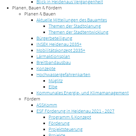
Blick in Heidenaus Vergangenheit
Planen, Bauen & Fördern
Planen & Bauen
Aktuelle Mitteilungen des Bauamtes
Themen der Stadtplanung
Themen der Stadtentwicklung
Bürgerbeteiligung
INSEK Heidenau 2035+
Mobilitätskonzept 2035+
Lärmaktionsplan
Breitbandausbau
Konzepte
Hochwassergefahrenkarten
Müglitz
Elbe
Kommunales Energie- und Klimamanagement
Fördern
ASSKomm
ESF Förderung in Heidenau 2021 - 2027
Programm & Konzept
Förderung
Projektsteuerung
Projekte