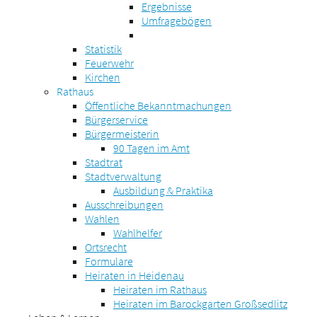
Ergebnisse
Umfragebögen
Statistik
Feuerwehr
Kirchen
Rathaus
Öffentliche Bekanntmachungen
Bürgerservice
Bürgermeisterin
90 Tagen im Amt
Stadtrat
Stadtverwaltung
Ausbildung & Praktika
Ausschreibungen
Wahlen
Wahlhelfer
Ortsrecht
Formulare
Heiraten in Heidenau
Heiraten im Rathaus
Heiraten im Barockgarten Großsedlitz