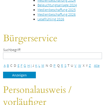
Medienbeschaffung 2024
Beleuchtungsanlage 2024
Medienbeschaffung 2025
Medienbeschaffung 2026
Lesefrühling 2026
Bürgerservice
Suchbegriff:
A
B
C
D
E
F
G
H
I
J
K
L
M
N
O
P
Q
R
S
T
U
V
W
X
Y
Z
Alle
Personalausweis /
vorläufiger