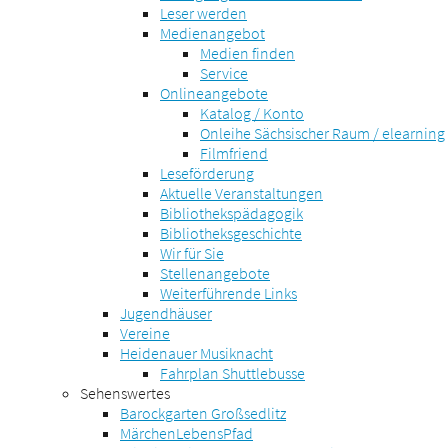
Leser werden
Medienangebot
Medien finden
Service
Onlineangebote
Katalog / Konto
Onleihe Sächsischer Raum / elearning
Filmfriend
Leseförderung
Aktuelle Veranstaltungen
Bibliothekspädagogik
Bibliotheksgeschichte
Wir für Sie
Stellenangebote
Weiterführende Links
Jugendhäuser
Vereine
Heidenauer Musiknacht
Fahrplan Shuttlebusse
Sehenswertes
Barockgarten Großsedlitz
MärchenLebensPfad