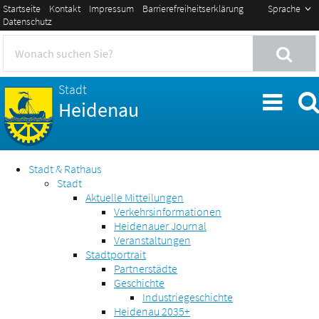
Startseite
Kontakt
Impressum
Barrierefreiheitserklärung
Sprache
Datenschutz
Stadt
Heidenau
Stadt & Rathaus
Stadt
Aktuelle Mitteilungen
Verkehrsinformationen
Heidenauer Journal
Veranstaltungen
Stadtportrait
Partnerstädte
Geschichte
Industriegeschichte
Heidenau 2035+