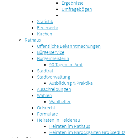
Ergebnisse
Umfragebögen
Statistik
Feuerwehr
Kirchen
Rathaus
Öffentliche Bekanntmachungen
Bürgerservice
Bürgermeisterin
90 Tagen im Amt
Stadtrat
Stadtverwaltung
Ausbildung & Praktika
Ausschreibungen
Wahlen
Wahlhelfer
Ortsrecht
Formulare
Heiraten in Heidenau
Heiraten im Rathaus
Heiraten im Barockgarten Großsedlitz