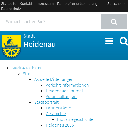
Startseite
Kontakt
Impressum
Barrierefreiheitserklärung
Sprache
Datenschutz
Stadt
Heidenau
Stadt & Rathaus
Stadt
Aktuelle Mitteilungen
Verkehrsinformationen
Heidenauer Journal
Veranstaltungen
Stadtportrait
Partnerstädte
Geschichte
Industriegeschichte
Heidenau 2035+