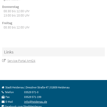
Donnerstag
08:30 bis 12:00 Uhr
13:00 bis 18:00 Uhr
Freitag
08:30 bis 12:00 Uhr
Links
Service-Portal Amt24
Stadt Heidenau | Dresdner Straße 47 | 01809 Heidenau
Telefon
03529 571-0
Fax
03529 571-199
E-Mail
info@heidenau.de
facebook.com/StadtHeidenau