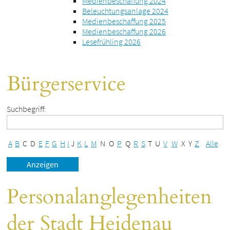
Medienbeschaffung 2024
Beleuchtungsanlage 2024
Medienbeschaffung 2025
Medienbeschaffung 2026
Lesefrühling 2026
Bürgerservice
Suchbegriff:
A
B
C
D
E
F
G
H
I
J
K
L
M
N
O
P
Q
R
S
T
U
V
W
X
Y
Z
Alle
Personalanglegenheiten
der Stadt Heidenau