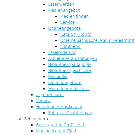
Leser werden
Medienangebot
Medien finden
Service
Onlineangebote
Katalog / Konto
Onleihe Sächsischer Raum / elearning
Filmfriend
Leseförderung
Aktuelle Veranstaltungen
Bibliothekspädagogik
Bibliotheksgeschichte
Wir für Sie
Stellenangebote
Weiterführende Links
Jugendhäuser
Vereine
Heidenauer Musiknacht
Fahrplan Shuttlebusse
Sehenswertes
Barockgarten Großsedlitz
MärchenLebensPfad