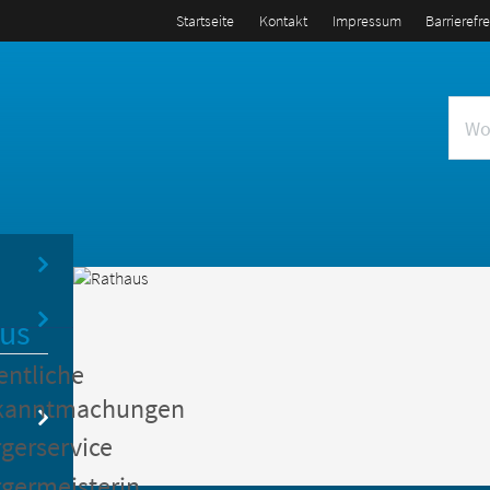
Startseite
Kontakt
Impressum
Barrierefr
us
entliche
kanntmachungen
gerservice
germeisterin