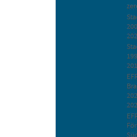
zer
St
200
20
Sta
199
20
EF
Bra
202
20
EF
Fö
Sü