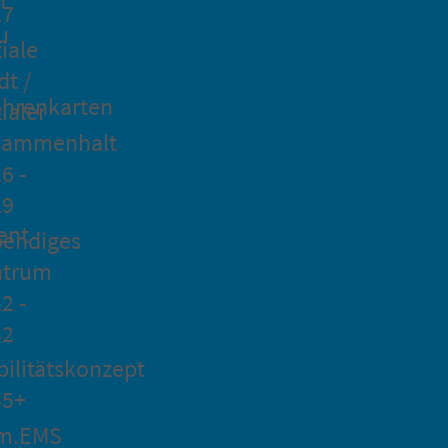
27
u
iale
dt /
hrenkarten
ialer
sammenhalt
6 -
29
ent
bendiges
ntrum
2 -
32
ilitätskonzept
35+
m.EMS