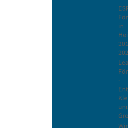
ES
Fö
in
He
201
20
Le
Fö
-
Ent
Kle
un
Gro
Wir