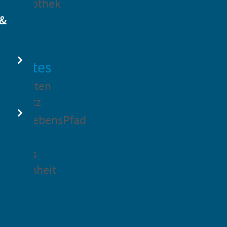
dtbibliothek
 &
swertes
ockgarten
ßsedlitz
rchenLebensPfad
ck in
idenaus
gangenheit