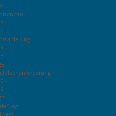
o
adtumbau
3 -
20
dtsanierung
4 -
19
RE
chflächenförderung
0 -
21
RE
rderung
dwest