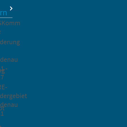
rn
SKomm
F
rderung
idenau
1 -
ng
27
RE-
dergebiet
idenau
pt
21
n