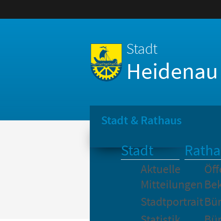
Stadt
Heidenau
Stadt & Rathaus
Stadt
Ratha
Aktuelle
Öff
Mitteilungen
Be
Stadtportrait
Bür
Statistik
Bür