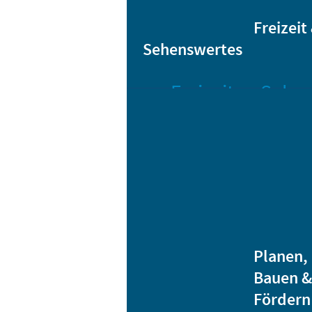
Sta
Bikesharing
Freizeit
Sehenswertes
Freizeit
Sehen
Veranstaltungen
Bar
Gro
Albert-
Schwarz-
Mä
Bad
Bli
Stadtbibliothek
He
Ver
Jugendhäuser
Planen,
Vereine
Bauen &
Heidenauer
Fördern
Musiknacht