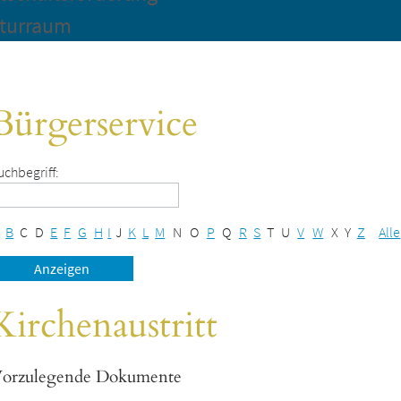
turraum
Bürgerservice
uchbegriff:
B
C
D
E
F
G
H
I
J
K
L
M
N
O
P
Q
R
S
T
U
V
W
X
Y
Z
Alle
Kirchenaustritt
orzulegende Dokumente