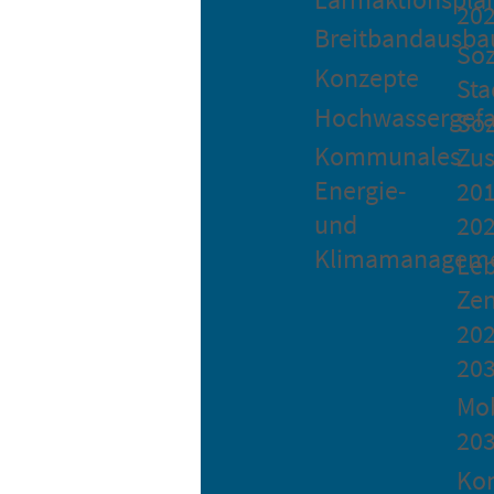
20
Breitbandausba
Soz
Konzepte
Sta
Hochwassergefa
Soz
Kommunales
Zu
Energie-
201
und
20
Klimamanagem
Le
Ze
202
20
Mob
20
Ko