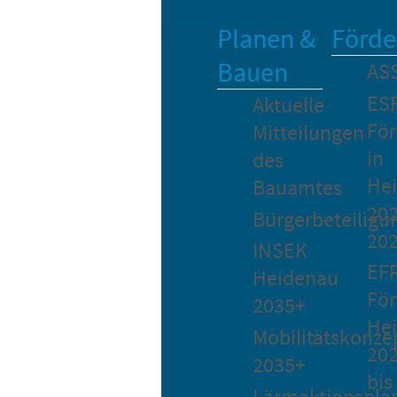
Planen &
Förde
Bauen
AS
ES
Aktuelle
Fö
Mitteilungen
in
des
He
Bauamtes
202
Bürgerbeteiligu
20
INSEK
EF
Heidenau
För
2035+
He
Mobilitätskonze
20
2035+
bis
Lärmaktionspla