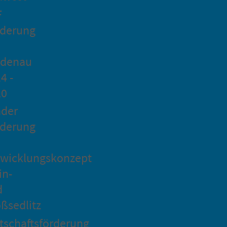
F
rderung
idenau
4 -
20
ader
rderung
wicklungskonzept
in-
d
ßsedlitz
tschaftsförderung