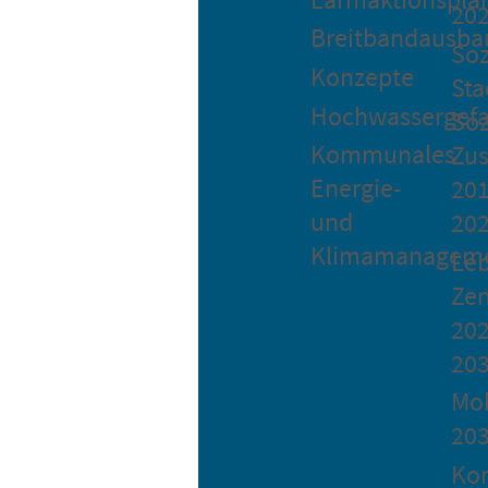
20
Breitbandausba
Soz
Konzepte
Sta
Hochwassergefa
Soz
Kommunales
Zu
Energie-
201
und
20
Klimamanagem
Le
Ze
202
20
Mob
20
Ko