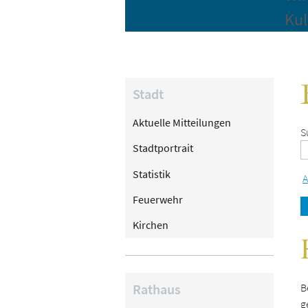
Kul
Stadt
Aktuelle Mitteilungen
S
Stadtportrait
Statistik
A
Feuerwehr
Kirchen
Rathaus
B
g