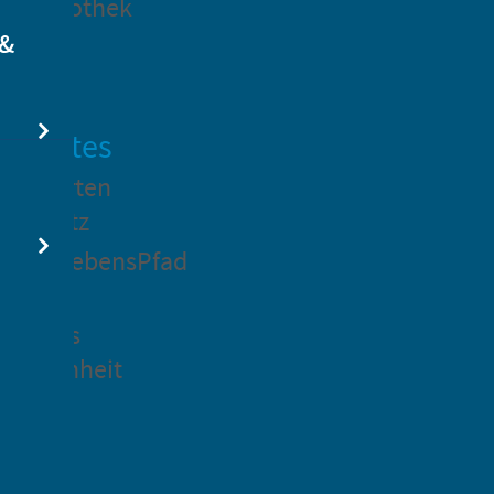
dtbibliothek
 &
swertes
ockgarten
ßsedlitz
rchenLebensPfad
ck in
idenaus
gangenheit