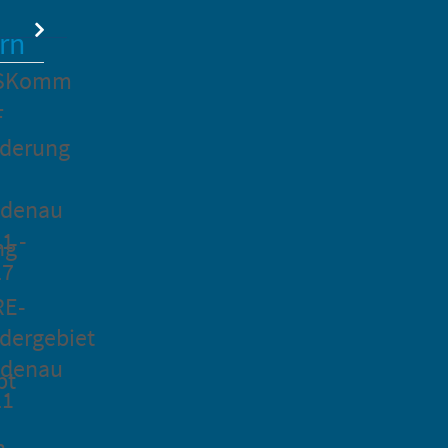
rn
SKomm
F
rderung
idenau
1 -
ng
27
RE-
dergebiet
idenau
pt
21
n