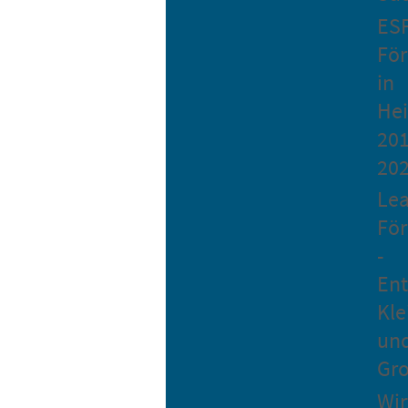
ES
Fö
in
He
201
20
Le
Fö
-
Ent
Kle
un
Gro
Wir