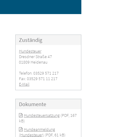
Zuständig
Hundesteuer
Dresdner Straße 47
01809 Heidenau
Telefon: 03529 571 217
Fax: 03529 571 11 217
E-Mail
Dokumente
Hundesteuersatzung
(PDF, 167
kB)
Hundeanmeldung
(Hundesteuer)
(PDF, 61 kB)