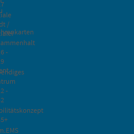
27
u
iale
dt /
hrenkarten
ialer
sammenhalt
6 -
29
ent
bendiges
ntrum
2 -
32
ilitätskonzept
35+
m.EMS