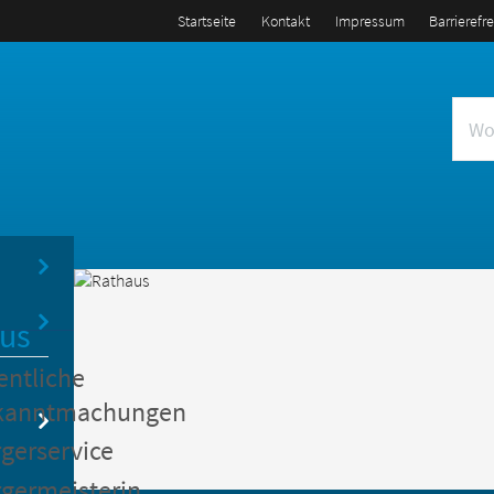
Startseite
Kontakt
Impressum
Barrierefr
us
entliche
kanntmachungen
gerservice
germeisterin