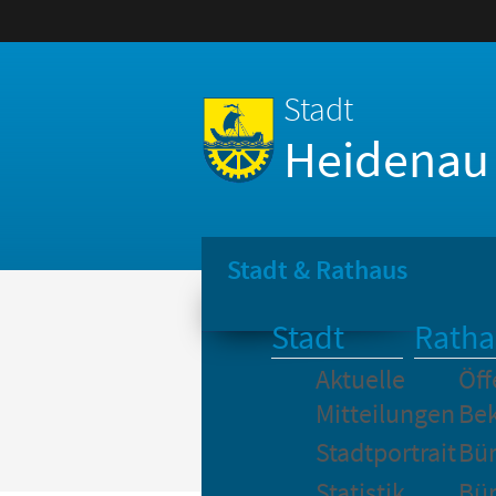
Stadt
Heidenau
Stadt & Rathaus
Stadt
Ratha
Aktuelle
Öff
Mitteilungen
Be
Stadtportrait
Bür
Statistik
Bür