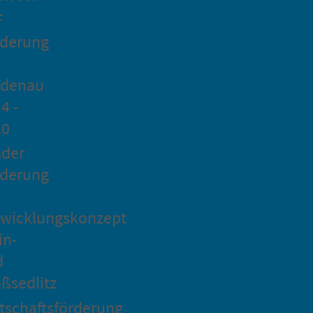
F
rderung
idenau
4 -
20
ader
rderung
wicklungskonzept
in-
d
ßsedlitz
tschaftsförderung