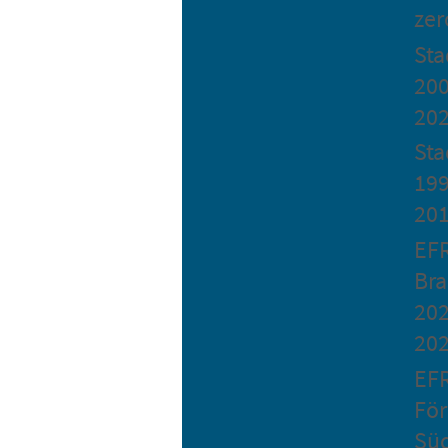
zer
St
200
20
Sta
199
20
EF
Bra
202
20
EF
Fö
Sü