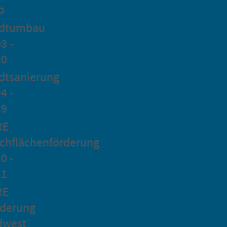
o
adtumbau
3 -
20
dtsanierung
4 -
19
RE
chflächenförderung
0 -
21
RE
rderung
dwest