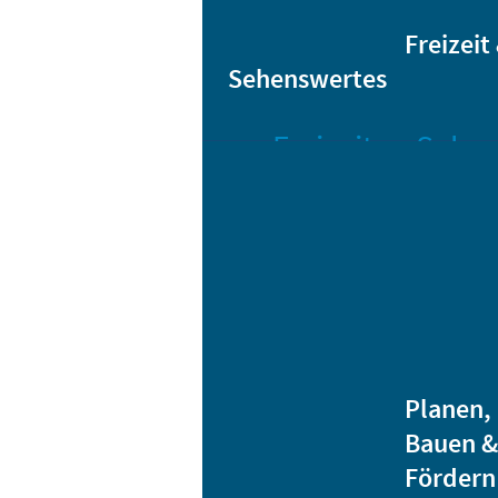
Sta
Bikesharing
Freizeit
Sehenswertes
Freizeit
Sehen
Veranstaltungen
Bar
Gro
Albert-
Schwarz-
Mä
Bad
Bli
Stadtbibliothek
He
Ver
Jugendhäuser
Planen,
Vereine
Bauen &
Heidenauer
Fördern
Musiknacht