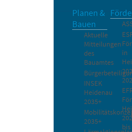
Planen &
Förde
Bauen
AS
ES
Aktuelle
Fö
Mitteilungen
in
des
He
Bauamtes
202
Bürgerbeteiligu
20
INSEK
EF
Heidenau
För
2035+
He
Mobilitätskonze
20
2035+
bis
Lärmaktionspla