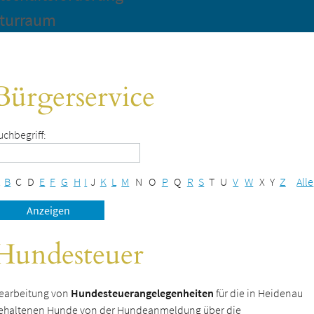
turraum
Bürgerservice
uchbegriff:
B
C
D
E
F
G
H
I
J
K
L
M
N
O
P
Q
R
S
T
U
V
W
X
Y
Z
Alle
Hundesteuer
earbeitung von
Hundesteuerangelegenheiten
für die in Heidenau
ehaltenen Hunde von der Hundeanmeldung über die