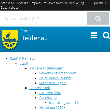
Startseite
Kontakt
Impressum
Barrierefreiheitserklärung
Sprache
Datenschutz
Stadt
Heidenau
Stadt & Rathaus
Stadt
Aktuelle Mitteilungen
Verkehrsinformationen
Heidenauer Journal
Veranstaltungen
Stadtportrait
Partnerstädte
Geschichte
Industriegeschichte
Heidenau 2035+