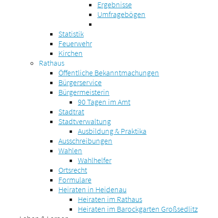
Ergebnisse
Umfragebögen
Statistik
Feuerwehr
Kirchen
Rathaus
Öffentliche Bekanntmachungen
Bürgerservice
Bürgermeisterin
90 Tagen im Amt
Stadtrat
Stadtverwaltung
Ausbildung & Praktika
Ausschreibungen
Wahlen
Wahlhelfer
Ortsrecht
Formulare
Heiraten in Heidenau
Heiraten im Rathaus
Heiraten im Barockgarten Großsedlitz