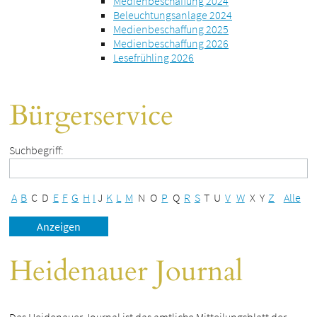
Medienbeschaffung 2024
Beleuchtungsanlage 2024
Medienbeschaffung 2025
Medienbeschaffung 2026
Lesefrühling 2026
Bürgerservice
Suchbegriff:
A
B
C
D
E
F
G
H
I
J
K
L
M
N
O
P
Q
R
S
T
U
V
W
X
Y
Z
Alle
Heidenauer Journal