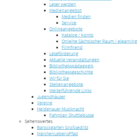
Leser werden
Medienangebot
Medien finden
Service
Onlineangebote
Katalog / Konto
Onleihe Sächsischer Raum / elearning
Filmfriend
Leseförderung
Aktuelle Veranstaltungen
Bibliothekspädagogik
Bibliotheksgeschichte
Wir für Sie
Stellenangebote
Weiterführende Links
Jugendhäuser
Vereine
Heidenauer Musiknacht
Fahrplan Shuttlebusse
Sehenswertes
Barockgarten Großsedlitz
MärchenLebensPfad