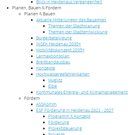
Blick in Heidenaus Vergangenheit
Planen, Bauen & Fördern
Planen & Bauen
Aktuelle Mitteilungen des Bauamtes
Themen der Stadtplanung
Themen der Stadtentwicklung
Bürgerbeteiligung
INSEK Heidenau 2035+
Mobilitätskonzept 2035+
Lärmaktionsplan
Breitbandausbau
Konzepte
Hochwassergefahrenkarten
Müglitz
Elbe
Kommunales Energie- und Klimamanagement
Fördern
ASSKomm
ESF Förderung in Heidenau 2021 - 2027
Programm & Konzept
Förderung
Projektsteuerung
Projekte