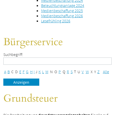
Medienbeschaffung 2024
Beleuchtungsanlage 2024
Medienbeschaffung 2025
Medienbeschaffung 2026
Lesefrühling 2026
Bürgerservice
Suchbegriff:
A
B
C
D
E
F
G
H
I
J
K
L
M
N
O
P
Q
R
S
T
U
V
W
X
Y
Z
Alle
Grundsteuer