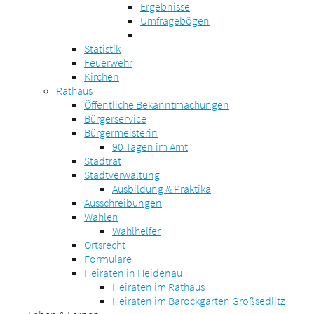
Ergebnisse
Umfragebögen
Statistik
Feuerwehr
Kirchen
Rathaus
Öffentliche Bekanntmachungen
Bürgerservice
Bürgermeisterin
90 Tagen im Amt
Stadtrat
Stadtverwaltung
Ausbildung & Praktika
Ausschreibungen
Wahlen
Wahlhelfer
Ortsrecht
Formulare
Heiraten in Heidenau
Heiraten im Rathaus
Heiraten im Barockgarten Großsedlitz