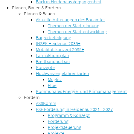
Blick in Heidenaus Vergangenheit
Planen, Bauen & Fördern
Planen & Bauen
Aktuelle Mitteilungen des Bauamtes
Themen der Stadtplanung
Themen der Stadtentwicklung
Bürgerbeteiligung
INSEK Heidenau 2035+
Mobilitätskonzept 2035+
Lärmaktionsplan
Breitbandausbau
Konzepte
Hochwassergefahrenkarten
Müglitz
Elbe
Kommunales Energie- und Klimamanagement
Fördern
ASSKomm
ESF Förderung in Heidenau 2021 - 2027
Programm & Konzept
Förderung
Projektsteuerung
Projekte