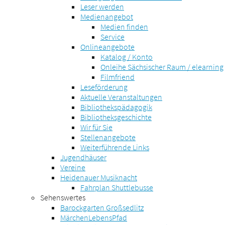
Leser werden
Medienangebot
Medien finden
Service
Onlineangebote
Katalog / Konto
Onleihe Sächsischer Raum / elearning
Filmfriend
Leseförderung
Aktuelle Veranstaltungen
Bibliothekspädagogik
Bibliotheksgeschichte
Wir für Sie
Stellenangebote
Weiterführende Links
Jugendhäuser
Vereine
Heidenauer Musiknacht
Fahrplan Shuttlebusse
Sehenswertes
Barockgarten Großsedlitz
MärchenLebensPfad