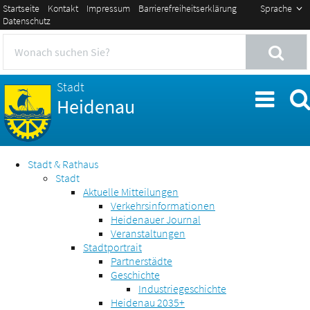
Startseite
Kontakt
Impressum
Barrierefreiheitserklärung
Sprache
Datenschutz
Stadt
Heidenau
Stadt & Rathaus
Stadt
Aktuelle Mitteilungen
Verkehrsinformationen
Heidenauer Journal
Veranstaltungen
Stadtportrait
Partnerstädte
Geschichte
Industriegeschichte
Heidenau 2035+