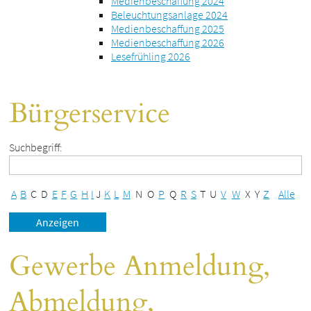
Medienbeschaffung 2024
Beleuchtungsanlage 2024
Medienbeschaffung 2025
Medienbeschaffung 2026
Lesefrühling 2026
Bürgerservice
Suchbegriff:
A
B
C
D
E
F
G
H
I
J
K
L
M
N
O
P
Q
R
S
T
U
V
W
X
Y
Z
Alle
Gewerbe Anmeldung,
Abmeldung,