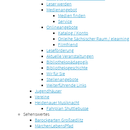
Leser werden
Medienangebot
Medien finden
Service
Onlineangebote
Katalog / Konto
Onleihe Sächsischer Raum / elearning
Filmfriend
Leseförderung
Aktuelle Veranstaltungen
Bibliothekspädagogik
Bibliotheksgeschichte
Wir für Sie
Stellenangebote
Weiterführende Links
Jugendhäuser
Vereine
Heidenauer Musiknacht
Fahrplan Shuttlebusse
Sehenswertes
Barockgarten Großsedlitz
MärchenLebensPfad