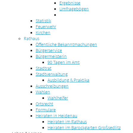
Ergebnisse
Umfragebögen
Statistik
Feuerwehr
Kirchen
Rathaus
Öffentliche Bekanntmachungen
Bürgerservice
Bürgermeisterin
90 Tagen im Amt
Stadtrat
Stadtverwaltung
Ausbildung & Praktika
Ausschreibungen
Wahlen
Wahlhelfer
Ortsrecht
Formulare
Heiraten in Heidenau
Heiraten im Rathaus
Heiraten im Barockgarten Großsedlitz