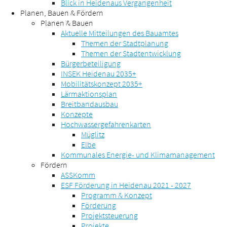
Blick in Heidenaus Vergangenheit
Planen, Bauen & Fördern
Planen & Bauen
Aktuelle Mitteilungen des Bauamtes
Themen der Stadtplanung
Themen der Stadtentwicklung
Bürgerbeteiligung
INSEK Heidenau 2035+
Mobilitätskonzept 2035+
Lärmaktionsplan
Breitbandausbau
Konzepte
Hochwassergefahrenkarten
Müglitz
Elbe
Kommunales Energie- und Klimamanagement
Fördern
ASSKomm
ESF Förderung in Heidenau 2021 - 2027
Programm & Konzept
Förderung
Projektsteuerung
Projekte