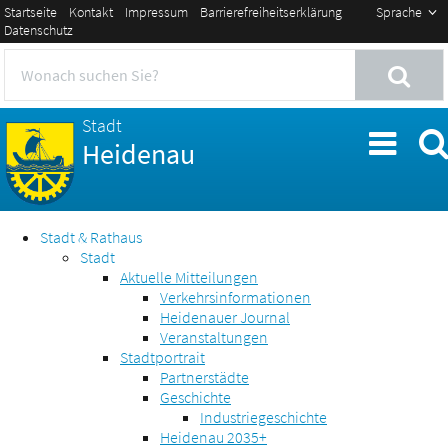
Startseite
Kontakt
Impressum
Barrierefreiheitserklärung
Sprache
Datenschutz
Stadt
Heidenau
Stadt & Rathaus
Stadt
Aktuelle Mitteilungen
Verkehrsinformationen
Heidenauer Journal
Veranstaltungen
Stadtportrait
Partnerstädte
Geschichte
Industriegeschichte
Heidenau 2035+