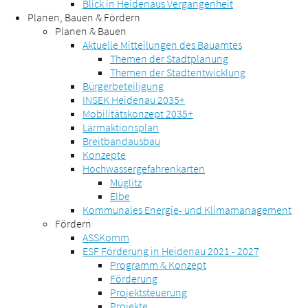
Blick in Heidenaus Vergangenheit
Planen, Bauen & Fördern
Planen & Bauen
Aktuelle Mitteilungen des Bauamtes
Themen der Stadtplanung
Themen der Stadtentwicklung
Bürgerbeteiligung
INSEK Heidenau 2035+
Mobilitätskonzept 2035+
Lärmaktionsplan
Breitbandausbau
Konzepte
Hochwassergefahrenkarten
Müglitz
Elbe
Kommunales Energie- und Klimamanagement
Fördern
ASSKomm
ESF Förderung in Heidenau 2021 - 2027
Programm & Konzept
Förderung
Projektsteuerung
Projekte