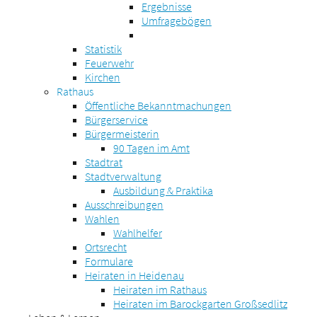
Ergebnisse
Umfragebögen
Statistik
Feuerwehr
Kirchen
Rathaus
Öffentliche Bekanntmachungen
Bürgerservice
Bürgermeisterin
90 Tagen im Amt
Stadtrat
Stadtverwaltung
Ausbildung & Praktika
Ausschreibungen
Wahlen
Wahlhelfer
Ortsrecht
Formulare
Heiraten in Heidenau
Heiraten im Rathaus
Heiraten im Barockgarten Großsedlitz