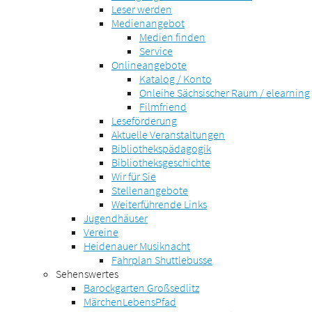
Leser werden
Medienangebot
Medien finden
Service
Onlineangebote
Katalog / Konto
Onleihe Sächsischer Raum / elearning
Filmfriend
Leseförderung
Aktuelle Veranstaltungen
Bibliothekspädagogik
Bibliotheksgeschichte
Wir für Sie
Stellenangebote
Weiterführende Links
Jugendhäuser
Vereine
Heidenauer Musiknacht
Fahrplan Shuttlebusse
Sehenswertes
Barockgarten Großsedlitz
MärchenLebensPfad