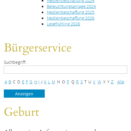
Medienbeschaffung 2024
Beleuchtungsanlage 2024
Medienbeschaffung 2025
Medienbeschaffung 2026
Lesefrühling 2026
Bürgerservice
Suchbegriff:
A
B
C
D
E
F
G
H
I
J
K
L
M
N
O
P
Q
R
S
T
U
V
W
X
Y
Z
Alle
Geburt