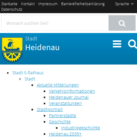
Startseite
Kontakt
Impressum
Barrierefreiheitserklärung
Sprache
Datenschutz
Stadt
Heidenau
Stadt & Rathaus
Stadt
Aktuelle Mitteilungen
Verkehrsinformationen
Heidenauer Journal
Veranstaltungen
Stadtportrait
Partnerstädte
Geschichte
Industriegeschichte
Heidenau 2035+