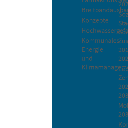
20
Breitbandausba
Soz
Konzepte
Sta
Hochwassergefa
Soz
Kommunales
Zu
Energie-
201
und
20
Klimamanagem
Le
Ze
202
20
Mob
20
Ko