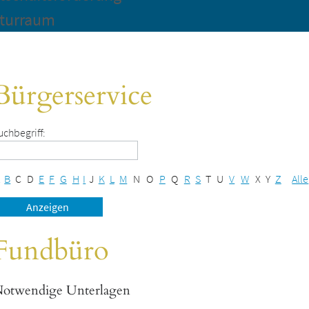
turraum
Bürgerservice
uchbegriff:
B
C
D
E
F
G
H
I
J
K
L
M
N
O
P
Q
R
S
T
U
V
W
X
Y
Z
Alle
Fundbüro
otwendige Unterlagen