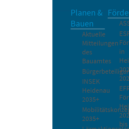
Planen &
Förde
Bauen
AS
ES
Aktuelle
Fö
Mitteilungen
in
des
He
Bauamtes
202
Bürgerbeteiligu
20
INSEK
EF
Heidenau
För
2035+
He
Mobilitätskonze
20
2035+
bis
Lärmaktionspla