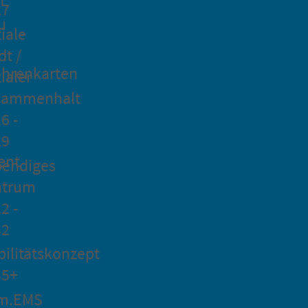
27
u
iale
dt /
hrenkarten
ialer
sammenhalt
6 -
29
ent
bendiges
ntrum
2 -
32
ilitätskonzept
35+
m.EMS