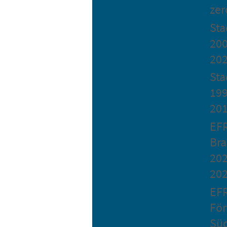
zer
St
200
20
Sta
199
20
EF
Bra
202
20
EF
Fö
Sü