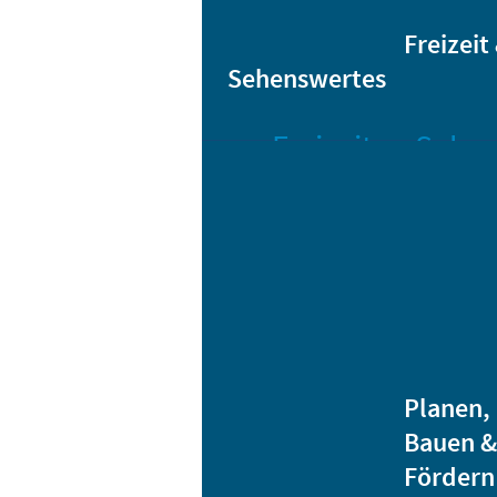
Sta
Bikesharing
Freizeit
Sehenswertes
Freizeit
Sehen
Veranstaltungen
Bar
Gro
Albert-
Schwarz-
Mä
Bad
Bli
Stadtbibliothek
He
Ver
Jugendhäuser
Planen,
Vereine
Bauen &
Heidenauer
Fördern
Musiknacht