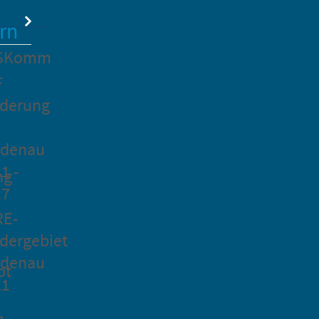
rn
SKomm
F
rderung
idenau
1 -
ng
27
RE-
dergebiet
idenau
pt
21
n