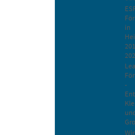
ES
Fö
in
He
201
20
Le
Fö
-
Ent
Kle
un
Gro
Wir