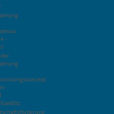
F
rderung
idenau
4 -
20
ader
rderung
wicklungskonzept
in-
d
ßsedlitz
tschaftsförderung