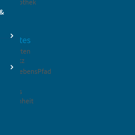
dtbibliothek
 &
swertes
ockgarten
ßsedlitz
rchenLebensPfad
ck in
idenaus
gangenheit