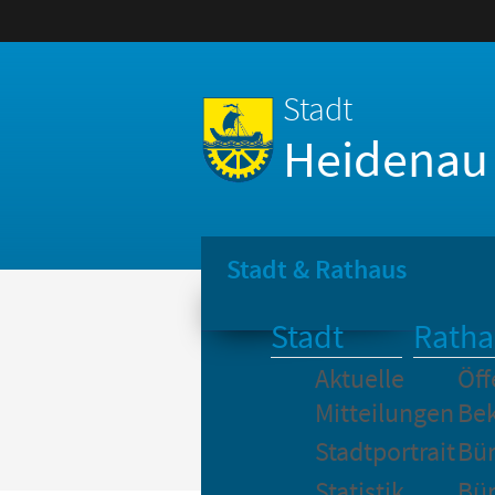
Stadt
Heidenau
Stadt & Rathaus
Stadt
Ratha
Aktuelle
Öff
Mitteilungen
Be
Stadtportrait
Bür
Statistik
Bür