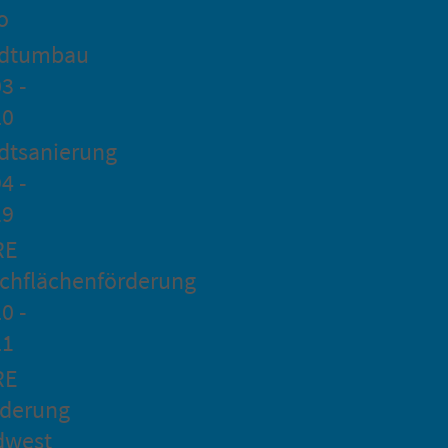
o
adtumbau
3 -
20
dtsanierung
4 -
19
RE
chflächenförderung
0 -
21
RE
rderung
dwest