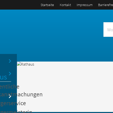
Startseite
Kontakt
Impressum
Barrierefr
us
entliche
kanntmachungen
gerservice
germeisterin