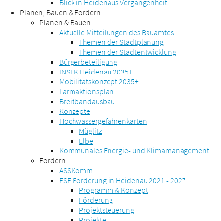
Blick in Heidenaus Vergangenheit
Planen, Bauen & Fördern
Planen & Bauen
Aktuelle Mitteilungen des Bauamtes
Themen der Stadtplanung
Themen der Stadtentwicklung
Bürgerbeteiligung
INSEK Heidenau 2035+
Mobilitätskonzept 2035+
Lärmaktionsplan
Breitbandausbau
Konzepte
Hochwassergefahrenkarten
Müglitz
Elbe
Kommunales Energie- und Klimamanagement
Fördern
ASSKomm
ESF Förderung in Heidenau 2021 - 2027
Programm & Konzept
Förderung
Projektsteuerung
Projekte