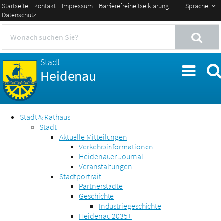
Startseite
Kontakt
Impressum
Barrierefreiheitserklärung
Sprache
Datenschutz
Stadt
Heidenau
Stadt & Rathaus
Stadt
Aktuelle Mitteilungen
Verkehrsinformationen
Heidenauer Journal
Veranstaltungen
Stadtportrait
Partnerstädte
Geschichte
Industriegeschichte
Heidenau 2035+