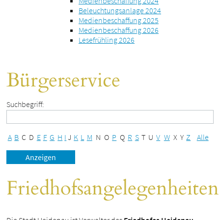
Medienbeschaffung 2024
Beleuchtungsanlage 2024
Medienbeschaffung 2025
Medienbeschaffung 2026
Lesefrühling 2026
Bürgerservice
Suchbegriff:
A
B
C
D
E
F
G
H
I
J
K
L
M
N
O
P
Q
R
S
T
U
V
W
X
Y
Z
Alle
Friedhofsangelegenheiten