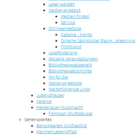
Leser werden
Medienangebot
Medien finden
Service
Onlineangebote
Katalog / Konto
Onleihe Sächsischer Raum / elearning
Filmfriend
Leseförderung
Aktuelle Veranstaltungen
Bibliothekspädagogik
Bibliotheksgeschichte
Wir für Sie
Stellenangebote
Weiterführende Links
Jugendhäuser
Vereine
Heidenauer Musiknacht
Fahrplan Shuttlebusse
Sehenswertes
Barockgarten Großsedlitz
MärchenLebensPfad