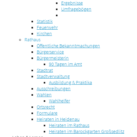
Ergebnisse
Umfragebögen
Statistik
Feuerwehr
Kirchen
Rathaus
Öffentliche Bekanntmachungen
Bürgerservice
Bürgermeisterin
90 Tagen im Amt
Stadtrat
Stadtverwaltung
Ausbildung & Praktika
Ausschreibungen
Wahlen
Wahlhelfer
Ortsrecht
Formulare
Heiraten in Heidenau
Heiraten im Rathaus
Heiraten im Barockgarten Großsedlitz