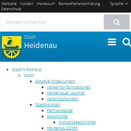
Startseite
Kontakt
Impressum
Barrierefreiheitserklärung
Sprache
Datenschutz
Stadt
Heidenau
Stadt & Rathaus
Stadt
Aktuelle Mitteilungen
Verkehrsinformationen
Heidenauer Journal
Veranstaltungen
Stadtportrait
Partnerstädte
Geschichte
Industriegeschichte
Heidenau 2035+