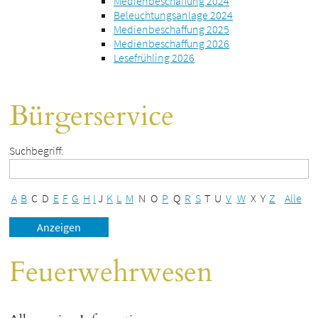
Medienbeschaffung 2024
Beleuchtungsanlage 2024
Medienbeschaffung 2025
Medienbeschaffung 2026
Lesefrühling 2026
Bürgerservice
Suchbegriff:
A
B
C
D
E
F
G
H
I
J
K
L
M
N
O
P
Q
R
S
T
U
V
W
X
Y
Z
Alle
Feuerwehrwesen