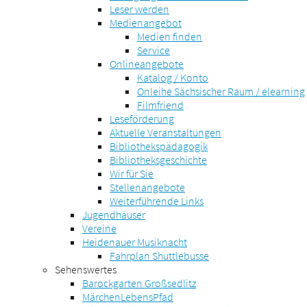
Leser werden
Medienangebot
Medien finden
Service
Onlineangebote
Katalog / Konto
Onleihe Sächsischer Raum / elearning
Filmfriend
Leseförderung
Aktuelle Veranstaltungen
Bibliothekspädagogik
Bibliotheksgeschichte
Wir für Sie
Stellenangebote
Weiterführende Links
Jugendhäuser
Vereine
Heidenauer Musiknacht
Fahrplan Shuttlebusse
Sehenswertes
Barockgarten Großsedlitz
MärchenLebensPfad