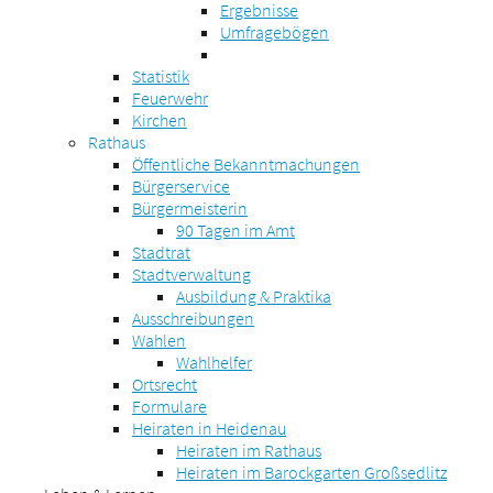
Ergebnisse
Umfragebögen
Statistik
Feuerwehr
Kirchen
Rathaus
Öffentliche Bekanntmachungen
Bürgerservice
Bürgermeisterin
90 Tagen im Amt
Stadtrat
Stadtverwaltung
Ausbildung & Praktika
Ausschreibungen
Wahlen
Wahlhelfer
Ortsrecht
Formulare
Heiraten in Heidenau
Heiraten im Rathaus
Heiraten im Barockgarten Großsedlitz