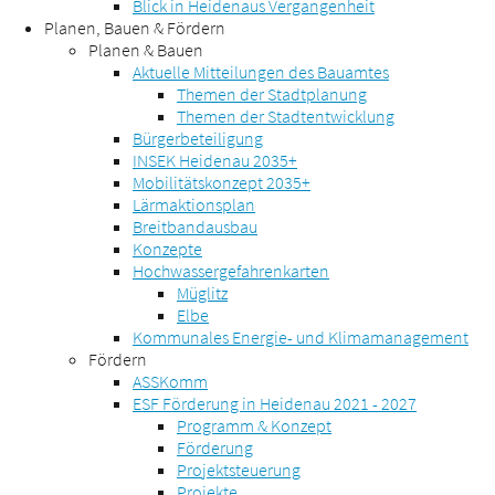
Blick in Heidenaus Vergangenheit
Planen, Bauen & Fördern
Planen & Bauen
Aktuelle Mitteilungen des Bauamtes
Themen der Stadtplanung
Themen der Stadtentwicklung
Bürgerbeteiligung
INSEK Heidenau 2035+
Mobilitätskonzept 2035+
Lärmaktionsplan
Breitbandausbau
Konzepte
Hochwassergefahrenkarten
Müglitz
Elbe
Kommunales Energie- und Klimamanagement
Fördern
ASSKomm
ESF Förderung in Heidenau 2021 - 2027
Programm & Konzept
Förderung
Projektsteuerung
Projekte