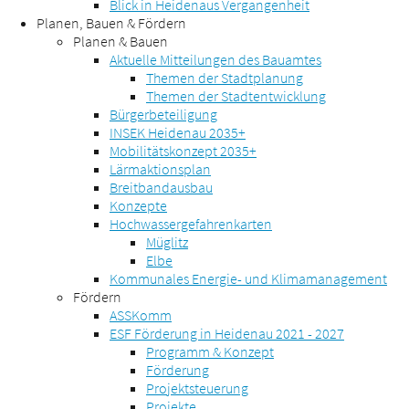
Blick in Heidenaus Vergangenheit
Planen, Bauen & Fördern
Planen & Bauen
Aktuelle Mitteilungen des Bauamtes
Themen der Stadtplanung
Themen der Stadtentwicklung
Bürgerbeteiligung
INSEK Heidenau 2035+
Mobilitätskonzept 2035+
Lärmaktionsplan
Breitbandausbau
Konzepte
Hochwassergefahrenkarten
Müglitz
Elbe
Kommunales Energie- und Klimamanagement
Fördern
ASSKomm
ESF Förderung in Heidenau 2021 - 2027
Programm & Konzept
Förderung
Projektsteuerung
Projekte