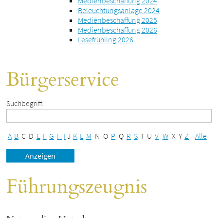
Medienbeschaffung 2024
Beleuchtungsanlage 2024
Medienbeschaffung 2025
Medienbeschaffung 2026
Lesefrühling 2026
Bürgerservice
Suchbegriff:
A
B
C
D
E
F
G
H
I
J
K
L
M
N
O
P
Q
R
S
T
U
V
W
X
Y
Z
Alle
Führungszeugnis