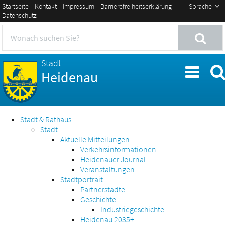
Startseite
Kontakt
Impressum
Barrierefreiheitserklärung
Sprache
Datenschutz
Stadt
Heidenau
Stadt & Rathaus
Stadt
Aktuelle Mitteilungen
Verkehrsinformationen
Heidenauer Journal
Veranstaltungen
Stadtportrait
Partnerstädte
Geschichte
Industriegeschichte
Heidenau 2035+