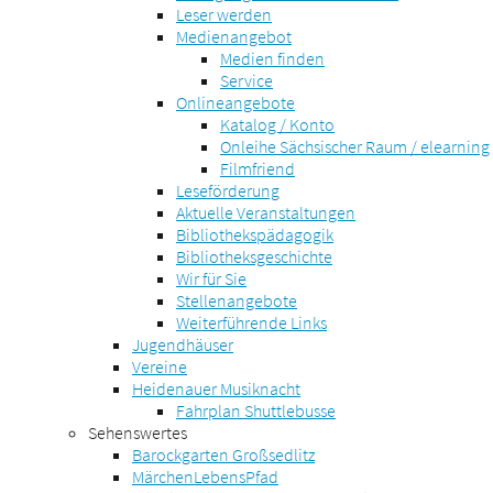
Leser werden
Medienangebot
Medien finden
Service
Onlineangebote
Katalog / Konto
Onleihe Sächsischer Raum / elearning
Filmfriend
Leseförderung
Aktuelle Veranstaltungen
Bibliothekspädagogik
Bibliotheksgeschichte
Wir für Sie
Stellenangebote
Weiterführende Links
Jugendhäuser
Vereine
Heidenauer Musiknacht
Fahrplan Shuttlebusse
Sehenswertes
Barockgarten Großsedlitz
MärchenLebensPfad