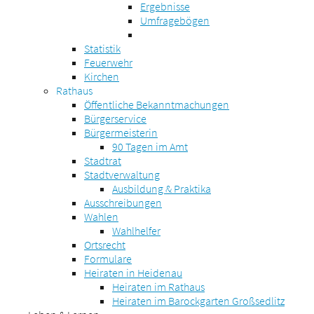
Ergebnisse
Umfragebögen
Statistik
Feuerwehr
Kirchen
Rathaus
Öffentliche Bekanntmachungen
Bürgerservice
Bürgermeisterin
90 Tagen im Amt
Stadtrat
Stadtverwaltung
Ausbildung & Praktika
Ausschreibungen
Wahlen
Wahlhelfer
Ortsrecht
Formulare
Heiraten in Heidenau
Heiraten im Rathaus
Heiraten im Barockgarten Großsedlitz