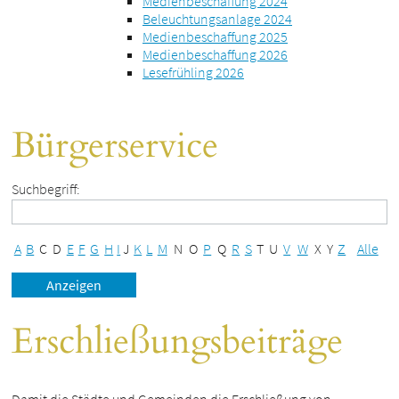
Medienbeschaffung 2024
Beleuchtungsanlage 2024
Medienbeschaffung 2025
Medienbeschaffung 2026
Lesefrühling 2026
Bürgerservice
Suchbegriff:
A
B
C
D
E
F
G
H
I
J
K
L
M
N
O
P
Q
R
S
T
U
V
W
X
Y
Z
Alle
Erschließungsbeiträge