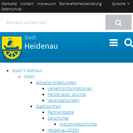
Startseite
Kontakt
Impressum
Barrierefreiheitserklärung
Sprache
Datenschutz
Stadt
Heidenau
Stadt & Rathaus
Stadt
Aktuelle Mitteilungen
Verkehrsinformationen
Heidenauer Journal
Veranstaltungen
Stadtportrait
Partnerstädte
Geschichte
Industriegeschichte
Heidenau 2035+