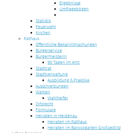
Ergebnisse
Umfragebögen
Statistik
Feuerwehr
Kirchen
Rathaus
Öffentliche Bekanntmachungen
Bürgerservice
Bürgermeisterin
90 Tagen im Amt
Stadtrat
Stadtverwaltung
Ausbildung & Praktika
Ausschreibungen
Wahlen
Wahlhelfer
Ortsrecht
Formulare
Heiraten in Heidenau
Heiraten im Rathaus
Heiraten im Barockgarten Großsedlitz