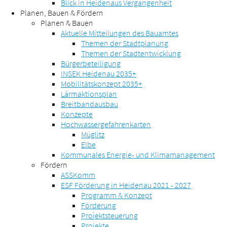
Blick in Heidenaus Vergangenheit
Planen, Bauen & Fördern
Planen & Bauen
Aktuelle Mitteilungen des Bauamtes
Themen der Stadtplanung
Themen der Stadtentwicklung
Bürgerbeteiligung
INSEK Heidenau 2035+
Mobilitätskonzept 2035+
Lärmaktionsplan
Breitbandausbau
Konzepte
Hochwassergefahrenkarten
Müglitz
Elbe
Kommunales Energie- und Klimamanagement
Fördern
ASSKomm
ESF Förderung in Heidenau 2021 - 2027
Programm & Konzept
Förderung
Projektsteuerung
Projekte