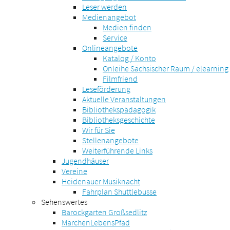
Leser werden
Medienangebot
Medien finden
Service
Onlineangebote
Katalog / Konto
Onleihe Sächsischer Raum / elearning
Filmfriend
Leseförderung
Aktuelle Veranstaltungen
Bibliothekspädagogik
Bibliotheksgeschichte
Wir für Sie
Stellenangebote
Weiterführende Links
Jugendhäuser
Vereine
Heidenauer Musiknacht
Fahrplan Shuttlebusse
Sehenswertes
Barockgarten Großsedlitz
MärchenLebensPfad