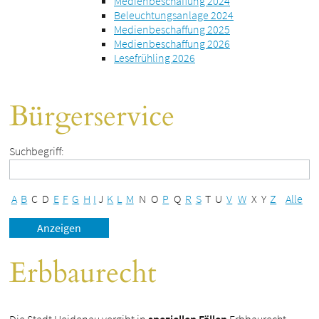
Medienbeschaffung 2024
Beleuchtungsanlage 2024
Medienbeschaffung 2025
Medienbeschaffung 2026
Lesefrühling 2026
Bürgerservice
Suchbegriff:
A
B
C
D
E
F
G
H
I
J
K
L
M
N
O
P
Q
R
S
T
U
V
W
X
Y
Z
Alle
Erbbaurecht