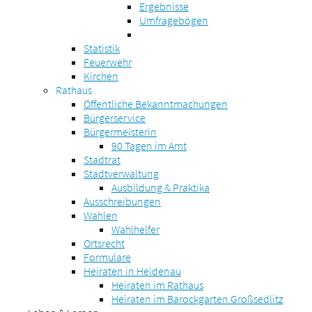
Ergebnisse
Umfragebögen
Statistik
Feuerwehr
Kirchen
Rathaus
Öffentliche Bekanntmachungen
Bürgerservice
Bürgermeisterin
90 Tagen im Amt
Stadtrat
Stadtverwaltung
Ausbildung & Praktika
Ausschreibungen
Wahlen
Wahlhelfer
Ortsrecht
Formulare
Heiraten in Heidenau
Heiraten im Rathaus
Heiraten im Barockgarten Großsedlitz