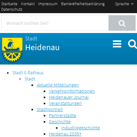
Startseite
Kontakt
Impressum
Barrierefreiheitserklärung
Sprache
Datenschutz
Stadt
Heidenau
Stadt & Rathaus
Stadt
Aktuelle Mitteilungen
Verkehrsinformationen
Heidenauer Journal
Veranstaltungen
Stadtportrait
Partnerstädte
Geschichte
Industriegeschichte
Heidenau 2035+