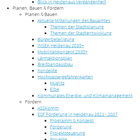
Blick in Heidenaus Vergangenheit
Planen, Bauen & Fördern
Planen & Bauen
Aktuelle Mitteilungen des Bauamtes
Themen der Stadtplanung
Themen der Stadtentwicklung
Bürgerbeteiligung
INSEK Heidenau 2035+
Mobilitätskonzept 2035+
Lärmaktionsplan
Breitbandausbau
Konzepte
Hochwassergefahrenkarten
Müglitz
Elbe
Kommunales Energie- und Klimamanagement
Fördern
ASSKomm
ESF Förderung in Heidenau 2021 - 2027
Programm & Konzept
Förderung
Projektsteuerung
Projekte