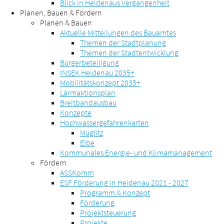
Blick in Heidenaus Vergangenheit
Planen, Bauen & Fördern
Planen & Bauen
Aktuelle Mitteilungen des Bauamtes
Themen der Stadtplanung
Themen der Stadtentwicklung
Bürgerbeteiligung
INSEK Heidenau 2035+
Mobilitätskonzept 2035+
Lärmaktionsplan
Breitbandausbau
Konzepte
Hochwassergefahrenkarten
Müglitz
Elbe
Kommunales Energie- und Klimamanagement
Fördern
ASSKomm
ESF Förderung in Heidenau 2021 - 2027
Programm & Konzept
Förderung
Projektsteuerung
Projekte