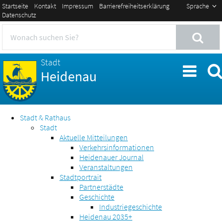
Startseite
Kontakt
Impressum
Barrierefreiheitserklärung
Sprache
Datenschutz
Stadt
Heidenau
Stadt & Rathaus
Stadt
Aktuelle Mitteilungen
Verkehrsinformationen
Heidenauer Journal
Veranstaltungen
Stadtportrait
Partnerstädte
Geschichte
Industriegeschichte
Heidenau 2035+