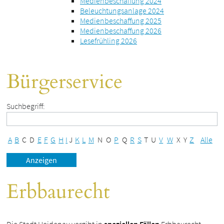
Medienbeschaffung 2024
Beleuchtungsanlage 2024
Medienbeschaffung 2025
Medienbeschaffung 2026
Lesefrühling 2026
Bürgerservice
Suchbegriff:
A
B
C
D
E
F
G
H
I
J
K
L
M
N
O
P
Q
R
S
T
U
V
W
X
Y
Z
Alle
Erbbaurecht