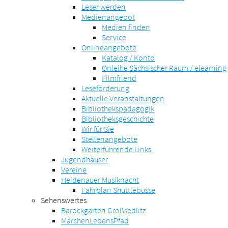
Leser werden
Medienangebot
Medien finden
Service
Onlineangebote
Katalog / Konto
Onleihe Sächsischer Raum / elearning
Filmfriend
Leseförderung
Aktuelle Veranstaltungen
Bibliothekspädagogik
Bibliotheksgeschichte
Wir für Sie
Stellenangebote
Weiterführende Links
Jugendhäuser
Vereine
Heidenauer Musiknacht
Fahrplan Shuttlebusse
Sehenswertes
Barockgarten Großsedlitz
MärchenLebensPfad