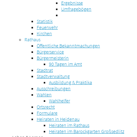
Ergebnisse
Umfragebögen
Statistik
Feuerwehr
Kirchen
Rathaus
Öffentliche Bekanntmachungen
Bürgerservice
Bürgermeisterin
90 Tagen im Amt
Stadtrat
Stadtverwaltung
Ausbildung & Praktika
Ausschreibungen
Wahlen
Wahlhelfer
Ortsrecht
Formulare
Heiraten in Heidenau
Heiraten im Rathaus
Heiraten im Barockgarten Großsedlitz