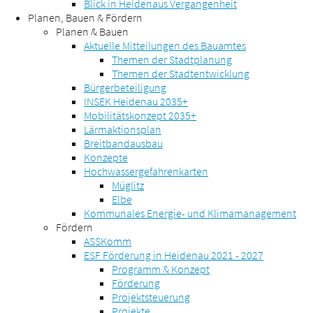
Blick in Heidenaus Vergangenheit
Planen, Bauen & Fördern
Planen & Bauen
Aktuelle Mitteilungen des Bauamtes
Themen der Stadtplanung
Themen der Stadtentwicklung
Bürgerbeteiligung
INSEK Heidenau 2035+
Mobilitätskonzept 2035+
Lärmaktionsplan
Breitbandausbau
Konzepte
Hochwassergefahrenkarten
Müglitz
Elbe
Kommunales Energie- und Klimamanagement
Fördern
ASSKomm
ESF Förderung in Heidenau 2021 - 2027
Programm & Konzept
Förderung
Projektsteuerung
Projekte