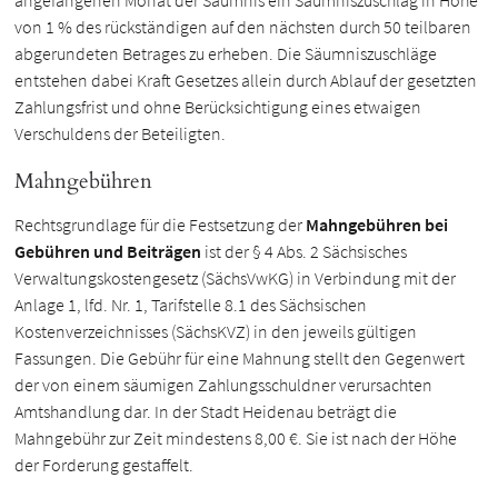
angefangenen Monat der Säumnis ein Säumniszuschlag in Höhe
von 1 % des rückständigen auf den nächsten durch 50 teilbaren
abgerundeten Betrages zu erheben. Die Säumniszuschläge
entstehen dabei Kraft Gesetzes allein durch Ablauf der gesetzten
Zahlungsfrist und ohne Berücksichtigung eines etwaigen
Verschuldens der Beteiligten.
Mahngebühren
Rechtsgrundlage für die Festsetzung der
Mahngebühren
bei
Gebühren und Beiträgen
ist der § 4 Abs. 2 Sächsisches
Verwaltungskostengesetz (SächsVwKG) in Verbindung mit der
Anlage 1, lfd. Nr. 1, Tarifstelle 8.1 des Sächsischen
Kostenverzeichnisses (SächsKVZ) in den jeweils gültigen
Fassungen. Die Gebühr für eine Mahnung stellt den Gegenwert
der von einem säumigen Zahlungsschuldner verursachten
Amtshandlung dar. In der Stadt Heidenau beträgt die
Mahngebühr zur Zeit mindestens 8,00 €. Sie ist nach der Höhe
der Forderung gestaffelt.