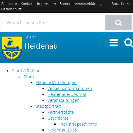
Startseite
Kontakt
Impressum
Barrierefreiheitserklärung
Sprache
Datenschutz
Stadt
Heidenau
Stadt & Rathaus
Stadt
Aktuelle Mitteilungen
Verkehrsinformationen
Heidenauer Journal
Veranstaltungen
Stadtportrait
Partnerstädte
Geschichte
Industriegeschichte
Heidenau 2035+