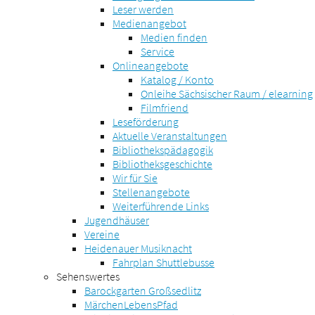
Leser werden
Medienangebot
Medien finden
Service
Onlineangebote
Katalog / Konto
Onleihe Sächsischer Raum / elearning
Filmfriend
Leseförderung
Aktuelle Veranstaltungen
Bibliothekspädagogik
Bibliotheksgeschichte
Wir für Sie
Stellenangebote
Weiterführende Links
Jugendhäuser
Vereine
Heidenauer Musiknacht
Fahrplan Shuttlebusse
Sehenswertes
Barockgarten Großsedlitz
MärchenLebensPfad