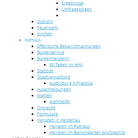
Ergebnisse
Umfragebögen
Statistik
Feuerwehr
Kirchen
Rathaus
Öffentliche Bekanntmachungen
Bürgerservice
Bürgermeisterin
90 Tagen im Amt
Stadtrat
Stadtverwaltung
Ausbildung & Praktika
Ausschreibungen
Wahlen
Wahlhelfer
Ortsrecht
Formulare
Heiraten in Heidenau
Heiraten im Rathaus
Heiraten im Barockgarten Großsedlitz