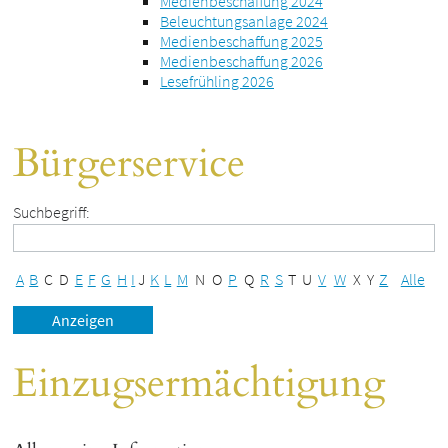
Medienbeschaffung 2024
Beleuchtungsanlage 2024
Medienbeschaffung 2025
Medienbeschaffung 2026
Lesefrühling 2026
Bürgerservice
Suchbegriff:
A
B
C
D
E
F
G
H
I
J
K
L
M
N
O
P
Q
R
S
T
U
V
W
X
Y
Z
Alle
Einzugsermächtigung