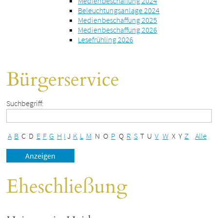
Medienbeschaffung 2024
Beleuchtungsanlage 2024
Medienbeschaffung 2025
Medienbeschaffung 2026
Lesefrühling 2026
Bürgerservice
Suchbegriff:
A
B
C
D
E
F
G
H
I
J
K
L
M
N
O
P
Q
R
S
T
U
V
W
X
Y
Z
Alle
Eheschließung