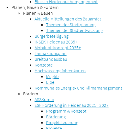
Blick in Heidenaus Vergangenheit
Planen, Bauen & Fördern
Planen & Bauen
Aktuelle Mitteilungen des Bauamtes
Themen der Stadtplanung
Themen der Stadtentwicklung
Bürgerbeteiligung
INSEK Heidenau 2035+
Mobilitätskonzept 2035+
Lärmaktionsplan
Breitbandausbau
Konzepte
Hochwassergefahrenkarten
Müglitz
Elbe
Kommunales Energie- und Klimamanagement
Fördern
ASSKomm
ESF Förderung in Heidenau 2021 - 2027
Programm & Konzept
Förderung
Projektsteuerung
Projekte