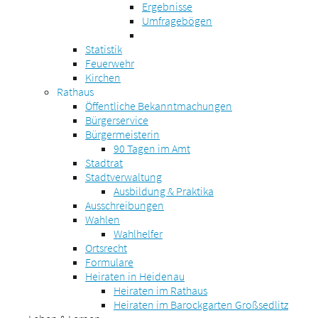
Ergebnisse
Umfragebögen
Statistik
Feuerwehr
Kirchen
Rathaus
Öffentliche Bekanntmachungen
Bürgerservice
Bürgermeisterin
90 Tagen im Amt
Stadtrat
Stadtverwaltung
Ausbildung & Praktika
Ausschreibungen
Wahlen
Wahlhelfer
Ortsrecht
Formulare
Heiraten in Heidenau
Heiraten im Rathaus
Heiraten im Barockgarten Großsedlitz