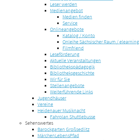
Leser werden
Medienangebot
Medien finden
Service
Onlineangebote
Katalog / Konto
Onleihe Sächsischer Raum / elearning
Filmfriend
Leseförderung
Aktuelle Veranstaltungen
Bibliothekspädagogik
Bibliotheksgeschichte
Wir für Sie
Stellenangebote
Weiterführende Links
Jugendhäuser
Vereine
Heidenauer Musiknacht
Fahrplan Shuttlebusse
Sehenswertes
Barockgarten Großsedlitz
MärchenLebensPfad