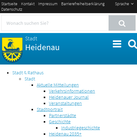
Startseite
Kontakt
Impressum
Barrierefreiheitserklärung
Sprache
Datenschutz
Stadt
Heidenau
Stadt & Rathaus
Stadt
Aktuelle Mitteilungen
Verkehrsinformationen
Heidenauer Journal
Veranstaltungen
Stadtportrait
Partnerstädte
Geschichte
Industriegeschichte
Heidenau 2035+