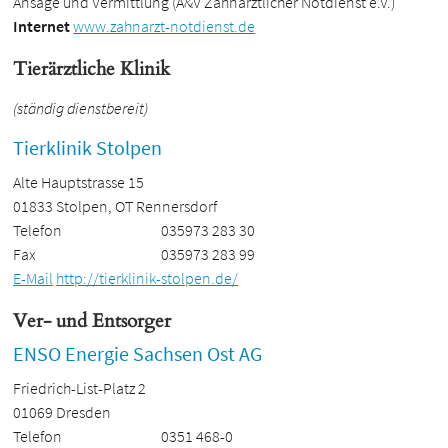
Ansage und Vermittlung (A&V Zahnarztlicher Notdienst e.V.)
Internet
www.zahnarzt-notdienst.de
Tierärztliche Klinik
(ständig dienstbereit)
Tierklinik Stolpen
Alte Hauptstrasse 15
01833 Stolpen, OT Rennersdorf
Telefon
035973 283 30
Fax
035973 283 99
E-Mail
http://tierklinik-stolpen.de/
Ver- und Entsorger
ENSO Energie Sachsen Ost AG
Friedrich-List-Platz 2
01069 Dresden
Telefon
0351 468-0