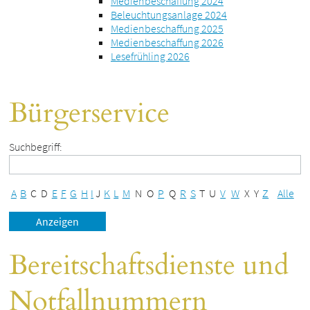
Medienbeschaffung 2024
Beleuchtungsanlage 2024
Medienbeschaffung 2025
Medienbeschaffung 2026
Lesefrühling 2026
Bürgerservice
Suchbegriff:
A
B
C
D
E
F
G
H
I
J
K
L
M
N
O
P
Q
R
S
T
U
V
W
X
Y
Z
Alle
Bereitschaftsdienste und
Notfallnummern