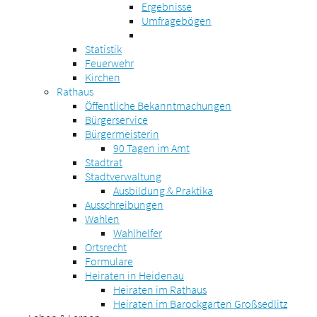
Ergebnisse
Umfragebögen
Statistik
Feuerwehr
Kirchen
Rathaus
Öffentliche Bekanntmachungen
Bürgerservice
Bürgermeisterin
90 Tagen im Amt
Stadtrat
Stadtverwaltung
Ausbildung & Praktika
Ausschreibungen
Wahlen
Wahlhelfer
Ortsrecht
Formulare
Heiraten in Heidenau
Heiraten im Rathaus
Heiraten im Barockgarten Großsedlitz