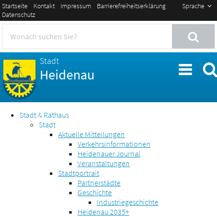
Startseite
Kontakt
Impressum
Barrierefreiheitserklärung
Sprache
Datenschutz
Stadt
Heidenau
Stadt & Rathaus
Stadt
Aktuelle Mitteilungen
Verkehrsinformationen
Heidenauer Journal
Veranstaltungen
Stadtportrait
Partnerstädte
Geschichte
Industriegeschichte
Heidenau 2035+