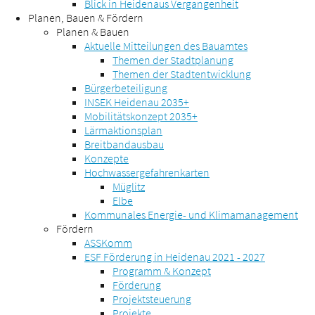
Blick in Heidenaus Vergangenheit
Planen, Bauen & Fördern
Planen & Bauen
Aktuelle Mitteilungen des Bauamtes
Themen der Stadtplanung
Themen der Stadtentwicklung
Bürgerbeteiligung
INSEK Heidenau 2035+
Mobilitätskonzept 2035+
Lärmaktionsplan
Breitbandausbau
Konzepte
Hochwassergefahrenkarten
Müglitz
Elbe
Kommunales Energie- und Klimamanagement
Fördern
ASSKomm
ESF Förderung in Heidenau 2021 - 2027
Programm & Konzept
Förderung
Projektsteuerung
Projekte