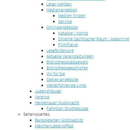
Leser werden
Medienangebot
Medien finden
Service
Onlineangebote
Katalog / Konto
Onleihe Sächsischer Raum / elearning
Filmfriend
Leseförderung
Aktuelle Veranstaltungen
Bibliothekspädagogik
Bibliotheksgeschichte
Wir für Sie
Stellenangebote
Weiterführende Links
Jugendhäuser
Vereine
Heidenauer Musiknacht
Fahrplan Shuttlebusse
Sehenswertes
Barockgarten Großsedlitz
MärchenLebensPfad