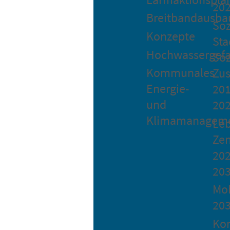
20
Breitbandausba
Soz
Konzepte
Sta
Hochwassergefa
Soz
Kommunales
Zu
Energie-
201
und
20
Klimamanagem
Le
Ze
202
20
Mob
20
Ko