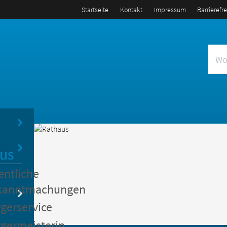
Startseite
Kontakt
Impressum
Barrierefr
us
entliche
kanntmachungen
gerservice
germeisterin