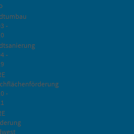
o
adtumbau
3 -
20
dtsanierung
4 -
19
RE
chflächenförderung
0 -
21
RE
rderung
dwest