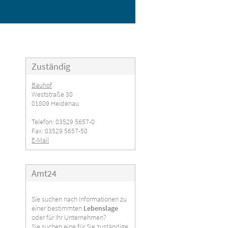
Zuständig
Bauhof
Weststraße 30
01809 Heidenau
Telefon: 03529 5657-0
Fax: 03529 5657-50
E-Mail
Amt24
Sie suchen nach Informationen zu
einer bestimmten
Lebenslage
oder für Ihr Unternehmen?
Sie suchen eine für Sie zuständige