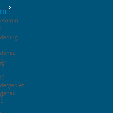
rn
SKomm
F
rderung
idenau
1 -
ng
27
RE-
dergebiet
idenau
pt
21
n