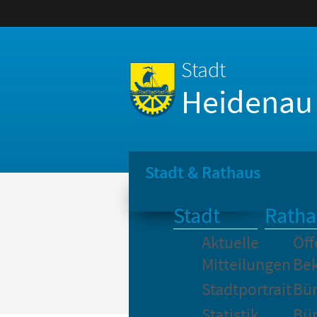
Stadt
Heidenau
Stadt & Rathaus
Stadt
Ratha
Aktuelle
Öff
Mitteilungen
Be
Stadtportrait
Bür
Statistik
Bür