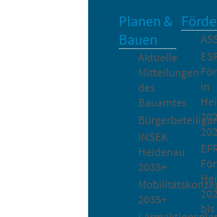
Planen &
Förde
Bauen
AS
ES
Aktuelle
Fö
Mitteilungen
in
des
He
Bauamtes
202
Bürgerbeteiligu
20
INSEK
EF
Heidenau
För
2035+
He
Mobilitätskonze
20
2035+
bis
Lärmaktionspla