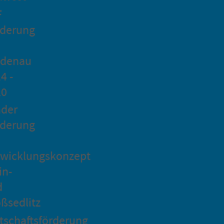
F
rderung
idenau
4 -
20
ader
rderung
wicklungskonzept
in-
d
ßsedlitz
tschaftsförderung