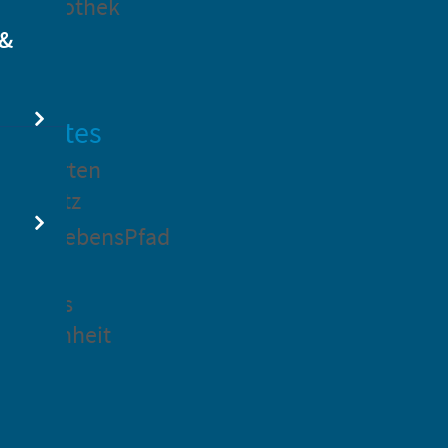
dtbibliothek
 &
swertes
ockgarten
ßsedlitz
rchenLebensPfad
ck in
idenaus
gangenheit