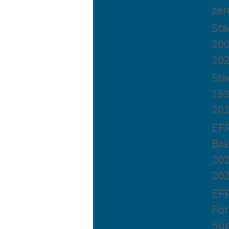
zer
St
200
20
Sta
199
20
EF
Bra
202
20
EF
Fö
Sü