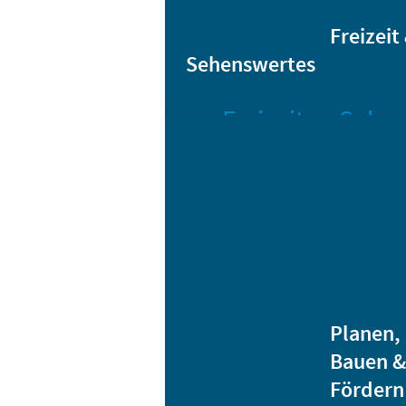
Sta
Bikesharing
Freizeit
Sehenswertes
Freizeit
Sehen
Veranstaltungen
Bar
Gro
Albert-
Schwarz-
Mä
Bad
Bli
Stadtbibliothek
He
Ver
Jugendhäuser
Planen,
Vereine
Bauen &
Heidenauer
Fördern
Musiknacht