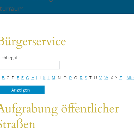
turraum
Bürgerservice
uchbegriff:
B
C
D
E
F
G
H
I
J
K
L
M
N
O
P
Q
R
S
T
U
V
W
X
Y
Z
Alle
Aufgrabung öffentlicher
Straßen