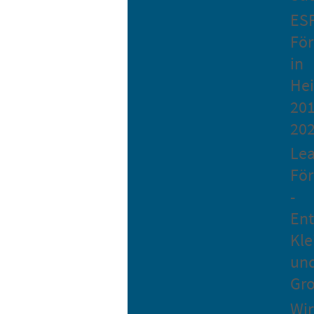
ES
Fö
in
He
201
20
Le
Fö
-
Ent
Kle
un
Gro
Wir