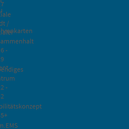
27
u
iale
dt /
hrenkarten
ialer
sammenhalt
6 -
29
ent
bendiges
ntrum
2 -
32
ilitätskonzept
35+
m.EMS