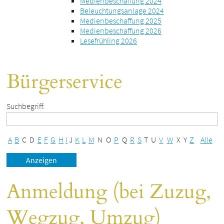
Medienbeschaffung 2024
Beleuchtungsanlage 2024
Medienbeschaffung 2025
Medienbeschaffung 2026
Lesefrühling 2026
Bürgerservice
Suchbegriff:
A
B
C
D
E
F
G
H
I
J
K
L
M
N
O
P
Q
R
S
T
U
V
W
X
Y
Z
Alle
Anmeldung (bei Zuzug,
Wegzug, Umzug)