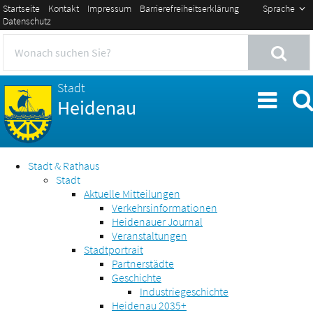
Startseite
Kontakt
Impressum
Barrierefreiheitserklärung
Sprache
Datenschutz
Stadt
Heidenau
Stadt & Rathaus
Stadt
Aktuelle Mitteilungen
Verkehrsinformationen
Heidenauer Journal
Veranstaltungen
Stadtportrait
Partnerstädte
Geschichte
Industriegeschichte
Heidenau 2035+