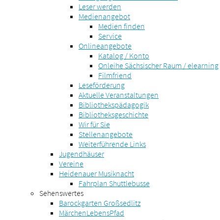
Leser werden
Medienangebot
Medien finden
Service
Onlineangebote
Katalog / Konto
Onleihe Sächsischer Raum / elearning
Filmfriend
Leseförderung
Aktuelle Veranstaltungen
Bibliothekspädagogik
Bibliotheksgeschichte
Wir für Sie
Stellenangebote
Weiterführende Links
Jugendhäuser
Vereine
Heidenauer Musiknacht
Fahrplan Shuttlebusse
Sehenswertes
Barockgarten Großsedlitz
MärchenLebensPfad