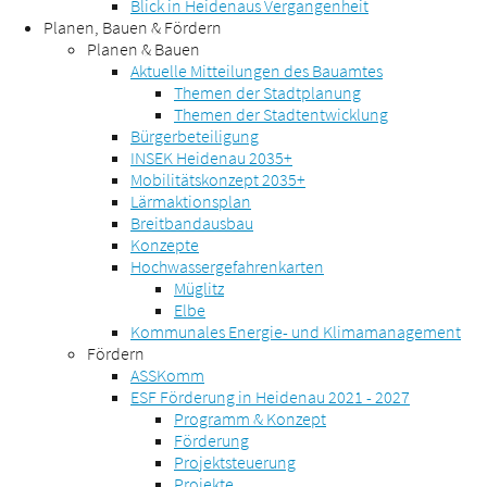
Blick in Heidenaus Vergangenheit
Planen, Bauen & Fördern
Planen & Bauen
Aktuelle Mitteilungen des Bauamtes
Themen der Stadtplanung
Themen der Stadtentwicklung
Bürgerbeteiligung
INSEK Heidenau 2035+
Mobilitätskonzept 2035+
Lärmaktionsplan
Breitbandausbau
Konzepte
Hochwassergefahrenkarten
Müglitz
Elbe
Kommunales Energie- und Klimamanagement
Fördern
ASSKomm
ESF Förderung in Heidenau 2021 - 2027
Programm & Konzept
Förderung
Projektsteuerung
Projekte