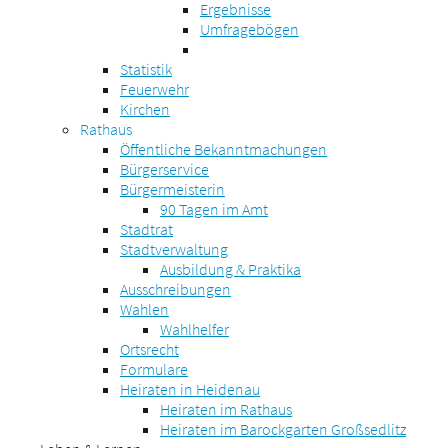
Ergebnisse
Umfragebögen
Statistik
Feuerwehr
Kirchen
Rathaus
Öffentliche Bekanntmachungen
Bürgerservice
Bürgermeisterin
90 Tagen im Amt
Stadtrat
Stadtverwaltung
Ausbildung & Praktika
Ausschreibungen
Wahlen
Wahlhelfer
Ortsrecht
Formulare
Heiraten in Heidenau
Heiraten im Rathaus
Heiraten im Barockgarten Großsedlitz