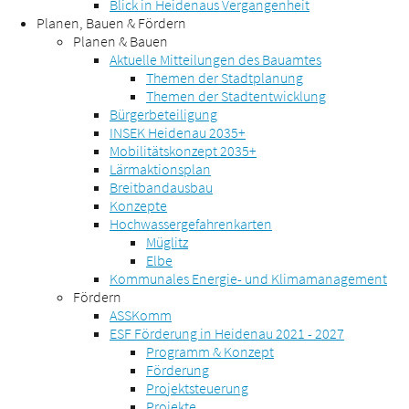
Blick in Heidenaus Vergangenheit
Planen, Bauen & Fördern
Planen & Bauen
Aktuelle Mitteilungen des Bauamtes
Themen der Stadtplanung
Themen der Stadtentwicklung
Bürgerbeteiligung
INSEK Heidenau 2035+
Mobilitätskonzept 2035+
Lärmaktionsplan
Breitbandausbau
Konzepte
Hochwassergefahrenkarten
Müglitz
Elbe
Kommunales Energie- und Klimamanagement
Fördern
ASSKomm
ESF Förderung in Heidenau 2021 - 2027
Programm & Konzept
Förderung
Projektsteuerung
Projekte