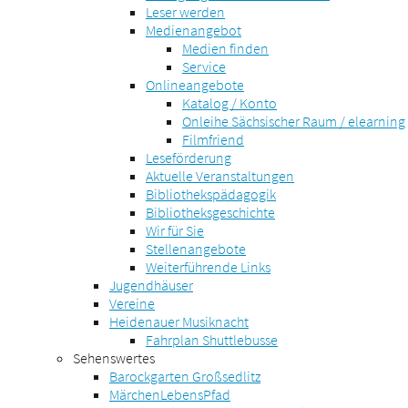
Leser werden
Medienangebot
Medien finden
Service
Onlineangebote
Katalog / Konto
Onleihe Sächsischer Raum / elearning
Filmfriend
Leseförderung
Aktuelle Veranstaltungen
Bibliothekspädagogik
Bibliotheksgeschichte
Wir für Sie
Stellenangebote
Weiterführende Links
Jugendhäuser
Vereine
Heidenauer Musiknacht
Fahrplan Shuttlebusse
Sehenswertes
Barockgarten Großsedlitz
MärchenLebensPfad