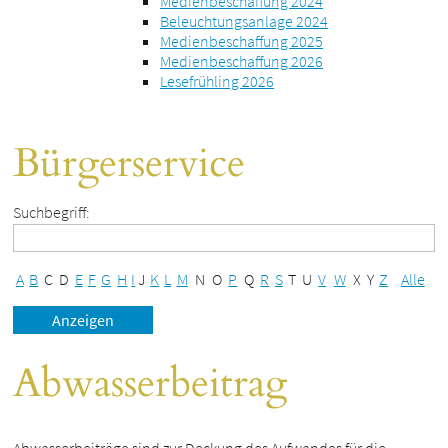
Medienbeschaffung 2024
Beleuchtungsanlage 2024
Medienbeschaffung 2025
Medienbeschaffung 2026
Lesefrühling 2026
Bürgerservice
Suchbegriff:
A
B
C
D
E
F
G
H
I
J
K
L
M
N
O
P
Q
R
S
T
U
V
W
X
Y
Z
Alle
Abwasserbeitrag