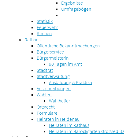
Ergebnisse
Umfragebögen
Statistik
Feuerwehr
Kirchen
Rathaus
Öffentliche Bekanntmachungen
Bürgerservice
Bürgermeisterin
90 Tagen im Amt
Stadtrat
Stadtverwaltung
Ausbildung & Praktika
Ausschreibungen
Wahlen
Wahlhelfer
Ortsrecht
Formulare
Heiraten in Heidenau
Heiraten im Rathaus
Heiraten im Barockgarten Großsedlitz