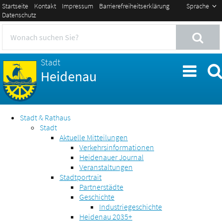
Startseite
Kontakt
Impressum
Barrierefreiheitserklärung
Sprache
Datenschutz
Stadt
Heidenau
Stadt & Rathaus
Stadt
Aktuelle Mitteilungen
Verkehrsinformationen
Heidenauer Journal
Veranstaltungen
Stadtportrait
Partnerstädte
Geschichte
Industriegeschichte
Heidenau 2035+