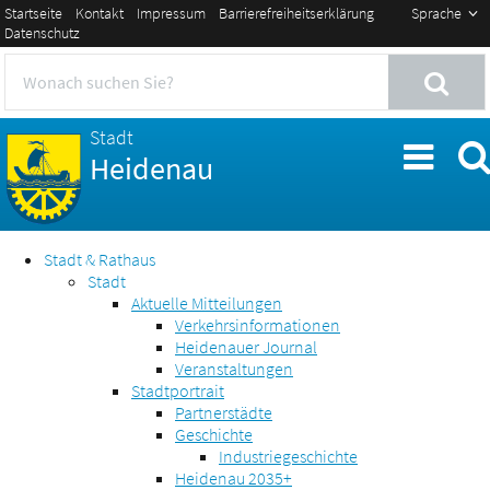
Startseite
Kontakt
Impressum
Barrierefreiheitserklärung
Sprache
Datenschutz
Stadt
Heidenau
Stadt & Rathaus
Stadt
Aktuelle Mitteilungen
Verkehrsinformationen
Heidenauer Journal
Veranstaltungen
Stadtportrait
Partnerstädte
Geschichte
Industriegeschichte
Heidenau 2035+