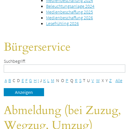
Medienbeschaffung 2024
Beleuchtungsanlage 2024
Medienbeschaffung 2025
Medienbeschaffung 2026
Lesefrühling 2026
Bürgerservice
Suchbegriff:
A
B
C
D
E
F
G
H
I
J
K
L
M
N
O
P
Q
R
S
T
U
V
W
X
Y
Z
Alle
Abmeldung (bei Zuzug,
Wegzug, Umzug)