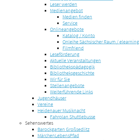
Leser werden
Medienangebot
Medien finden
Service
Onlineangebote
Katalog / Konto
Onleihe Sächsischer Raum / elearning
Filmfriend
Leseförderung
Aktuelle Veranstaltungen
Bibliothekspädagogik
Bibliotheksgeschichte
Wir für Sie
Stellenangebote
Weiterführende Links
Jugendhäuser
Vereine
Heidenauer Musiknacht
Fahrplan Shuttlebusse
Sehenswertes
Barockgarten Großsedlitz
MärchenLebensPfad