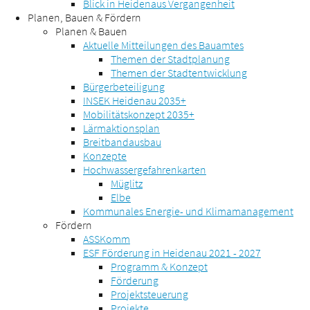
Blick in Heidenaus Vergangenheit
Planen, Bauen & Fördern
Planen & Bauen
Aktuelle Mitteilungen des Bauamtes
Themen der Stadtplanung
Themen der Stadtentwicklung
Bürgerbeteiligung
INSEK Heidenau 2035+
Mobilitätskonzept 2035+
Lärmaktionsplan
Breitbandausbau
Konzepte
Hochwassergefahrenkarten
Müglitz
Elbe
Kommunales Energie- und Klimamanagement
Fördern
ASSKomm
ESF Förderung in Heidenau 2021 - 2027
Programm & Konzept
Förderung
Projektsteuerung
Projekte