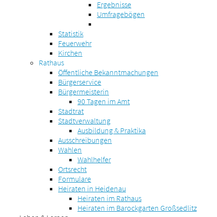
Ergebnisse
Umfragebögen
Statistik
Feuerwehr
Kirchen
Rathaus
Öffentliche Bekanntmachungen
Bürgerservice
Bürgermeisterin
90 Tagen im Amt
Stadtrat
Stadtverwaltung
Ausbildung & Praktika
Ausschreibungen
Wahlen
Wahlhelfer
Ortsrecht
Formulare
Heiraten in Heidenau
Heiraten im Rathaus
Heiraten im Barockgarten Großsedlitz