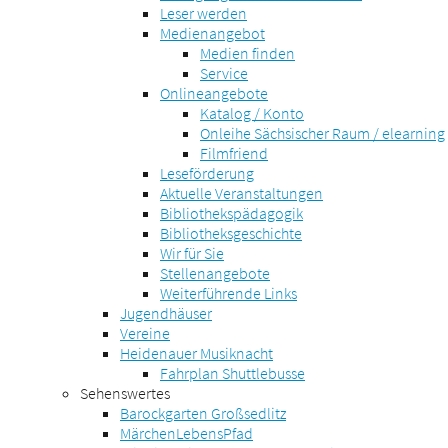
Leser werden
Medienangebot
Medien finden
Service
Onlineangebote
Katalog / Konto
Onleihe Sächsischer Raum / elearning
Filmfriend
Leseförderung
Aktuelle Veranstaltungen
Bibliothekspädagogik
Bibliotheksgeschichte
Wir für Sie
Stellenangebote
Weiterführende Links
Jugendhäuser
Vereine
Heidenauer Musiknacht
Fahrplan Shuttlebusse
Sehenswertes
Barockgarten Großsedlitz
MärchenLebensPfad