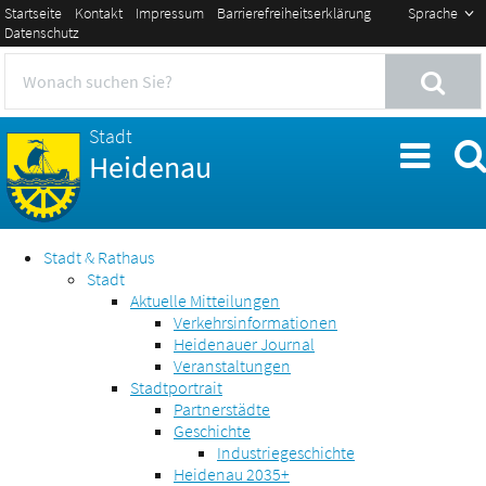
Startseite
Kontakt
Impressum
Barrierefreiheitserklärung
Sprache
Datenschutz
Stadt
Heidenau
Stadt & Rathaus
Stadt
Aktuelle Mitteilungen
Verkehrsinformationen
Heidenauer Journal
Veranstaltungen
Stadtportrait
Partnerstädte
Geschichte
Industriegeschichte
Heidenau 2035+