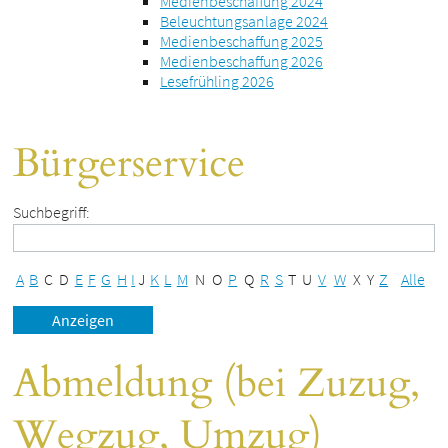
Medienbeschaffung 2024
Beleuchtungsanlage 2024
Medienbeschaffung 2025
Medienbeschaffung 2026
Lesefrühling 2026
Bürgerservice
Suchbegriff:
A
B
C
D
E
F
G
H
I
J
K
L
M
N
O
P
Q
R
S
T
U
V
W
X
Y
Z
Alle
Abmeldung (bei Zuzug,
Wegzug, Umzug)