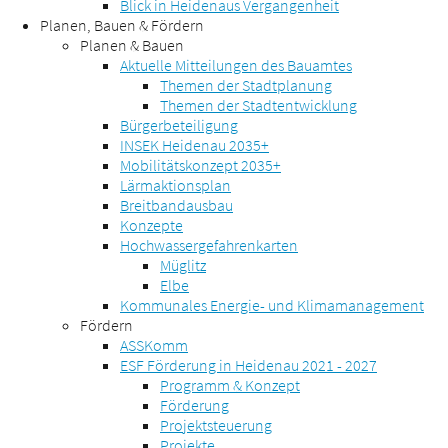
Blick in Heidenaus Vergangenheit
Planen, Bauen & Fördern
Planen & Bauen
Aktuelle Mitteilungen des Bauamtes
Themen der Stadtplanung
Themen der Stadtentwicklung
Bürgerbeteiligung
INSEK Heidenau 2035+
Mobilitätskonzept 2035+
Lärmaktionsplan
Breitbandausbau
Konzepte
Hochwassergefahrenkarten
Müglitz
Elbe
Kommunales Energie- und Klimamanagement
Fördern
ASSKomm
ESF Förderung in Heidenau 2021 - 2027
Programm & Konzept
Förderung
Projektsteuerung
Projekte