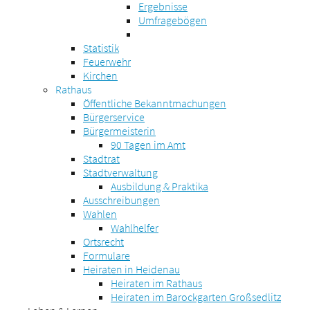
Ergebnisse
Umfragebögen
Statistik
Feuerwehr
Kirchen
Rathaus
Öffentliche Bekanntmachungen
Bürgerservice
Bürgermeisterin
90 Tagen im Amt
Stadtrat
Stadtverwaltung
Ausbildung & Praktika
Ausschreibungen
Wahlen
Wahlhelfer
Ortsrecht
Formulare
Heiraten in Heidenau
Heiraten im Rathaus
Heiraten im Barockgarten Großsedlitz