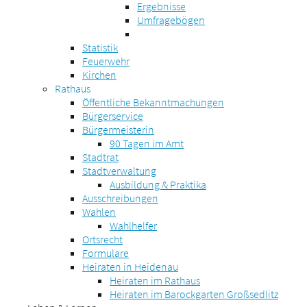
Ergebnisse
Umfragebögen
Statistik
Feuerwehr
Kirchen
Rathaus
Öffentliche Bekanntmachungen
Bürgerservice
Bürgermeisterin
90 Tagen im Amt
Stadtrat
Stadtverwaltung
Ausbildung & Praktika
Ausschreibungen
Wahlen
Wahlhelfer
Ortsrecht
Formulare
Heiraten in Heidenau
Heiraten im Rathaus
Heiraten im Barockgarten Großsedlitz