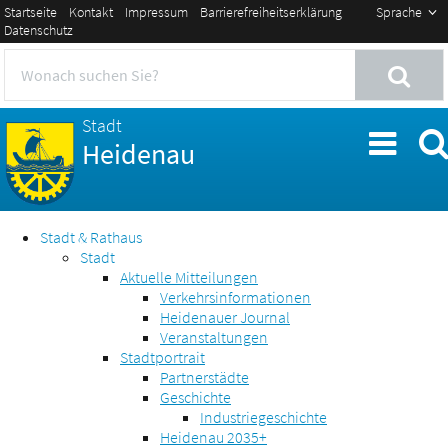
Startseite
Kontakt
Impressum
Barrierefreiheitserklärung
Sprache
Datenschutz
Stadt
Heidenau
Stadt & Rathaus
Stadt
Aktuelle Mitteilungen
Verkehrsinformationen
Heidenauer Journal
Veranstaltungen
Stadtportrait
Partnerstädte
Geschichte
Industriegeschichte
Heidenau 2035+