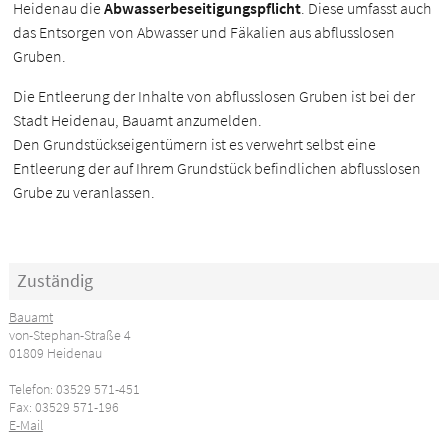
Heidenau die
Abwasserbeseitigungspflicht
. Diese umfasst auch
das Entsorgen von Abwasser und Fäkalien aus abflusslosen
Gruben.
Die Entleerung der Inhalte von abflusslosen Gruben ist bei der
Stadt Heidenau, Bauamt anzumelden.
Den Grundstückseigentümern ist es verwehrt selbst eine
Entleerung der auf Ihrem Grundstück befindlichen abflusslosen
Grube zu veranlassen.
Zuständig
Bauamt
von-Stephan-Straße 4
01809 Heidenau
Telefon: 03529 571-451
Fax: 03529 571-196
E-Mail