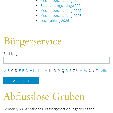
Medienbeschaffung 2024
Beleuchtungsanlage 2024
Medienbeschaffung 2025
Medienbeschaffung 2026
Lesefrühling 2026
Bürgerservice
Suchbegriff:
A
B
C
D
E
F
G
H
I
J
K
L
M
N
O
P
Q
R
S
T
U
V
W
X
Y
Z
Alle
Abflusslose Gruben
Gemäß § 63 Sächsisches Wassergesetz obliegt der Stadt