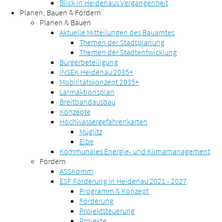
Blick in Heidenaus Vergangenheit
Planen, Bauen & Fördern
Planen & Bauen
Aktuelle Mitteilungen des Bauamtes
Themen der Stadtplanung
Themen der Stadtentwicklung
Bürgerbeteiligung
INSEK Heidenau 2035+
Mobilitätskonzept 2035+
Lärmaktionsplan
Breitbandausbau
Konzepte
Hochwassergefahrenkarten
Müglitz
Elbe
Kommunales Energie- und Klimamanagement
Fördern
ASSKomm
ESF Förderung in Heidenau 2021 - 2027
Programm & Konzept
Förderung
Projektsteuerung
Projekte