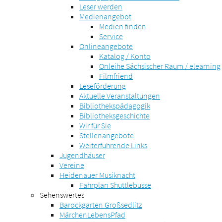
Leser werden
Medienangebot
Medien finden
Service
Onlineangebote
Katalog / Konto
Onleihe Sächsischer Raum / elearning
Filmfriend
Leseförderung
Aktuelle Veranstaltungen
Bibliothekspädagogik
Bibliotheksgeschichte
Wir für Sie
Stellenangebote
Weiterführende Links
Jugendhäuser
Vereine
Heidenauer Musiknacht
Fahrplan Shuttlebusse
Sehenswertes
Barockgarten Großsedlitz
MärchenLebensPfad