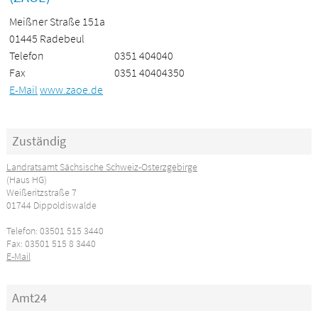
Meißner Straße 151a
01445 Radebeul
Telefon
0351 404040
Fax
0351 40404350
E-Mail
www.zaoe.de
Zuständig
Landratsamt Sächsische Schweiz-Osterzgebirge
(Haus HG)
Weißeritzstraße 7
01744 Dippoldiswalde
Telefon: 03501 515 3440
Fax: 03501 515 8 3440
E-Mail
Amt24