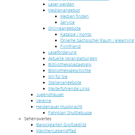
Leser werden
Medienangebot
Medien finden
Service
Onlineangebote
Katalog / Konto
Onleihe Sächsischer Raum / elearning
Filmfriend
Leseförderung
Aktuelle Veranstaltungen
Bibliothekspädagogik
Bibliotheksgeschichte
Wir für Sie
Stellenangebote
Weiterführende Links
Jugendhäuser
Vereine
Heidenauer Musiknacht
Fahrplan Shuttlebusse
Sehenswertes
Barockgarten Großsedlitz
MärchenLebensPfad