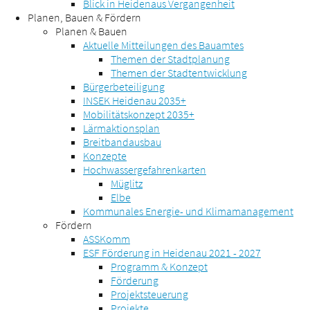
Blick in Heidenaus Vergangenheit
Planen, Bauen & Fördern
Planen & Bauen
Aktuelle Mitteilungen des Bauamtes
Themen der Stadtplanung
Themen der Stadtentwicklung
Bürgerbeteiligung
INSEK Heidenau 2035+
Mobilitätskonzept 2035+
Lärmaktionsplan
Breitbandausbau
Konzepte
Hochwassergefahrenkarten
Müglitz
Elbe
Kommunales Energie- und Klimamanagement
Fördern
ASSKomm
ESF Förderung in Heidenau 2021 - 2027
Programm & Konzept
Förderung
Projektsteuerung
Projekte