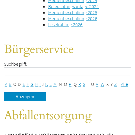
Medienbeschaffung 2024
Beleuchtungsanlage 2024
Medienbeschaffung 2025
Medienbeschaffung 2026
Lesefrühling 2026
Bürgerservice
Suchbegriff:
A
B
C
D
E
F
G
H
I
J
K
L
M
N
O
P
Q
R
S
T
U
V
W
X
Y
Z
Alle
Abfallentsorgung