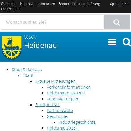
Startseite
Kontakt
Impressum
Barrierefreiheitserklärung
Sprache
Datenschutz
Stadt
Heidenau
Stadt & Rathaus
Stadt
Aktuelle Mitteilungen
Verkehrsinformationen
Heidenauer Journal
Veranstaltungen
Stadtportrait
Partnerstädte
Geschichte
Industriegeschichte
Heidenau 2035+