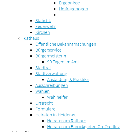
Ergebnisse
Umfragebögen
Statistik
Feuerwehr
Kirchen
Rathaus
Öffentliche Bekanntmachungen
Bürgerservice
Bürgermeisterin
90 Tagen im Amt
Stadtrat
Stadtverwaltung
Ausbildung & Praktika
Ausschreibungen
Wahlen
Wahlhelfer
Ortsrecht
Formulare
Heiraten in Heidenau
Heiraten im Rathaus
Heiraten im Barockgarten Großsedlitz