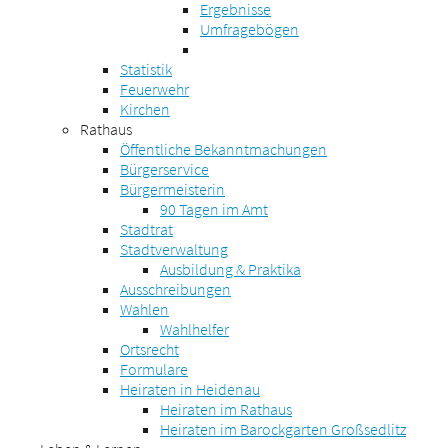
Ergebnisse
Umfragebögen
Statistik
Feuerwehr
Kirchen
Rathaus
Öffentliche Bekanntmachungen
Bürgerservice
Bürgermeisterin
90 Tagen im Amt
Stadtrat
Stadtverwaltung
Ausbildung & Praktika
Ausschreibungen
Wahlen
Wahlhelfer
Ortsrecht
Formulare
Heiraten in Heidenau
Heiraten im Rathaus
Heiraten im Barockgarten Großsedlitz