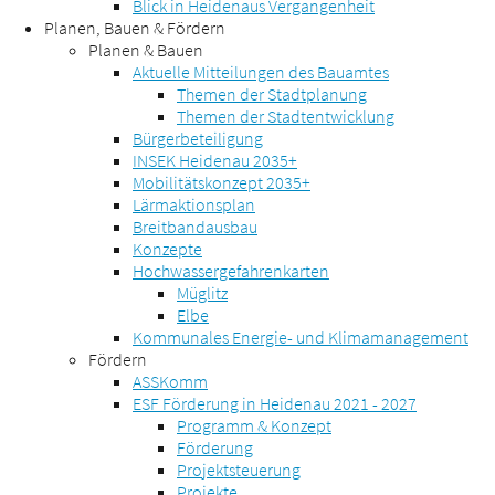
Blick in Heidenaus Vergangenheit
Planen, Bauen & Fördern
Planen & Bauen
Aktuelle Mitteilungen des Bauamtes
Themen der Stadtplanung
Themen der Stadtentwicklung
Bürgerbeteiligung
INSEK Heidenau 2035+
Mobilitätskonzept 2035+
Lärmaktionsplan
Breitbandausbau
Konzepte
Hochwassergefahrenkarten
Müglitz
Elbe
Kommunales Energie- und Klimamanagement
Fördern
ASSKomm
ESF Förderung in Heidenau 2021 - 2027
Programm & Konzept
Förderung
Projektsteuerung
Projekte