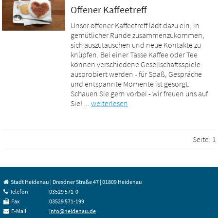
Offener Kaffeetreff
Unser offener Kaffeetreff lädt dazu ein, in
gemütlicher Runde zusammenzukommen,
sich auszutauschen und neue Kontakte zu
knüpfen. Bei einer Tasse Kaffee oder Tee
können verschiedene Gesellschaftsspiele
ausprobiert werden - für Spaß, Gespräche
und entspannte Momente ist gesorgt.
Schauen Sie gern vorbei - wir freuen uns auf
Sie! ...
weiterlesen
Seite:
1
Stadt Heidenau | Dresdner Straße 47 | 01809 Heidenau
Telefon
03529 571-0
Fax
03529 571-199
E-Mail
info@heidenau.de