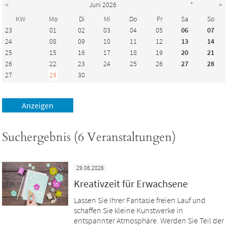
<
Juni 2026
*
>
KW
Mo
Di
Mi
Do
Fr
Sa
So
23
01
02
03
04
05
06
07
24
08
09
10
11
12
13
14
25
15
16
17
18
19
20
21
26
22
23
24
25
26
27
28
27
29
30
Suchergebnis (6 Veranstaltungen)
29.06.2026
Kreativzeit für Erwachsene
Lassen Sie Ihrer Fantasie freien Lauf und
schaffen Sie kleine Kunstwerke in
entspannter Atmosphäre. Werden Sie Teil der