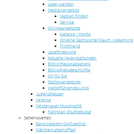
Leser werden
Medienangebot
Medien finden
Service
Onlineangebote
Katalog / Konto
Onleihe Sächsischer Raum / elearning
Filmfriend
Leseförderung
Aktuelle Veranstaltungen
Bibliothekspädagogik
Bibliotheksgeschichte
Wir für Sie
Stellenangebote
Weiterführende Links
Jugendhäuser
Vereine
Heidenauer Musiknacht
Fahrplan Shuttlebusse
Sehenswertes
Barockgarten Großsedlitz
MärchenLebensPfad