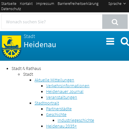
Startseite
Kontakt
Impressum
Barrierefreiheitserklärung
Sprache
Datenschutz
Stadt
Heidenau
Stadt & Rathaus
Stadt
Aktuelle Mitteilungen
Verkehrsinformationen
Heidenauer Journal
Veranstaltungen
Stadtportrait
Partnerstädte
Geschichte
Industriegeschichte
Heidenau 2035+