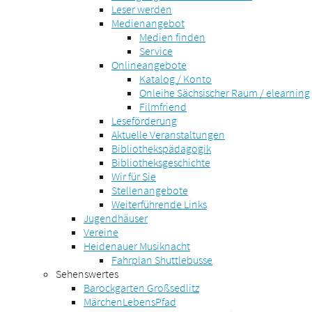
Leser werden
Medienangebot
Medien finden
Service
Onlineangebote
Katalog / Konto
Onleihe Sächsischer Raum / elearning
Filmfriend
Leseförderung
Aktuelle Veranstaltungen
Bibliothekspädagogik
Bibliotheksgeschichte
Wir für Sie
Stellenangebote
Weiterführende Links
Jugendhäuser
Vereine
Heidenauer Musiknacht
Fahrplan Shuttlebusse
Sehenswertes
Barockgarten Großsedlitz
MärchenLebensPfad