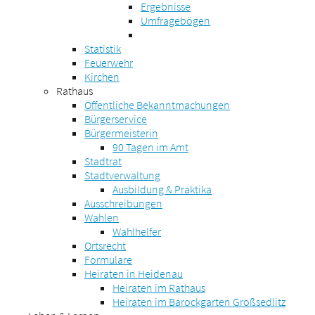
Ergebnisse
Umfragebögen
Statistik
Feuerwehr
Kirchen
Rathaus
Öffentliche Bekanntmachungen
Bürgerservice
Bürgermeisterin
90 Tagen im Amt
Stadtrat
Stadtverwaltung
Ausbildung & Praktika
Ausschreibungen
Wahlen
Wahlhelfer
Ortsrecht
Formulare
Heiraten in Heidenau
Heiraten im Rathaus
Heiraten im Barockgarten Großsedlitz