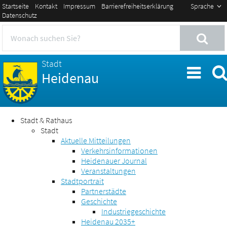
Startseite
Kontakt
Impressum
Barrierefreiheitserklärung
Sprache
Datenschutz
Stadt
Heidenau
Stadt & Rathaus
Stadt
Aktuelle Mitteilungen
Verkehrsinformationen
Heidenauer Journal
Veranstaltungen
Stadtportrait
Partnerstädte
Geschichte
Industriegeschichte
Heidenau 2035+