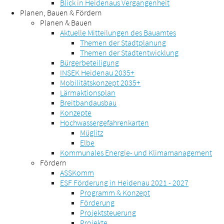
Blick in Heidenaus Vergangenheit
Planen, Bauen & Fördern
Planen & Bauen
Aktuelle Mitteilungen des Bauamtes
Themen der Stadtplanung
Themen der Stadtentwicklung
Bürgerbeteiligung
INSEK Heidenau 2035+
Mobilitätskonzept 2035+
Lärmaktionsplan
Breitbandausbau
Konzepte
Hochwassergefahrenkarten
Müglitz
Elbe
Kommunales Energie- und Klimamanagement
Fördern
ASSKomm
ESF Förderung in Heidenau 2021 - 2027
Programm & Konzept
Förderung
Projektsteuerung
Projekte