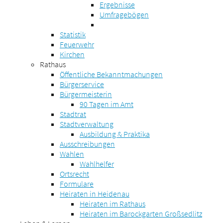
Ergebnisse
Umfragebögen
Statistik
Feuerwehr
Kirchen
Rathaus
Öffentliche Bekanntmachungen
Bürgerservice
Bürgermeisterin
90 Tagen im Amt
Stadtrat
Stadtverwaltung
Ausbildung & Praktika
Ausschreibungen
Wahlen
Wahlhelfer
Ortsrecht
Formulare
Heiraten in Heidenau
Heiraten im Rathaus
Heiraten im Barockgarten Großsedlitz