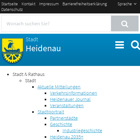
Startseite
Kontakt
Impressum
Barrierefreiheitserklärung
Sprache
Datenschutz
Stadt
Heidenau
Stadt & Rathaus
Stadt
Aktuelle Mitteilungen
Verkehrsinformationen
Heidenauer Journal
Veranstaltungen
Stadtportrait
Partnerstädte
Geschichte
Industriegeschichte
Heidenau 2035+