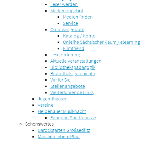
Leser werden
Medienangebot
Medien finden
Service
Onlineangebote
Katalog / Konto
Onleihe Sächsischer Raum / elearning
Filmfriend
Leseförderung
Aktuelle Veranstaltungen
Bibliothekspädagogik
Bibliotheksgeschichte
Wir für Sie
Stellenangebote
Weiterführende Links
Jugendhäuser
Vereine
Heidenauer Musiknacht
Fahrplan Shuttlebusse
Sehenswertes
Barockgarten Großsedlitz
MärchenLebensPfad