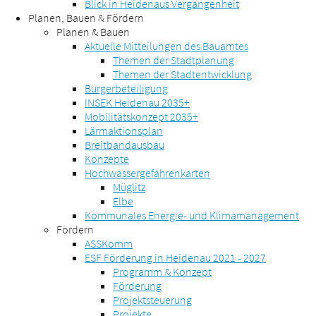
Blick in Heidenaus Vergangenheit
Planen, Bauen & Fördern
Planen & Bauen
Aktuelle Mitteilungen des Bauamtes
Themen der Stadtplanung
Themen der Stadtentwicklung
Bürgerbeteiligung
INSEK Heidenau 2035+
Mobilitätskonzept 2035+
Lärmaktionsplan
Breitbandausbau
Konzepte
Hochwassergefahrenkarten
Müglitz
Elbe
Kommunales Energie- und Klimamanagement
Fördern
ASSKomm
ESF Förderung in Heidenau 2021 - 2027
Programm & Konzept
Förderung
Projektsteuerung
Projekte