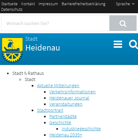
Startseite
Kontakt
Impressum
Barrierefreiheitserklärung
Sprache
Datenschutz
Stadt
Heidenau
Stadt & Rathaus
Stadt
Aktuelle Mitteilungen
Verkehrsinformationen
Heidenauer Journal
Veranstaltungen
Stadtportrait
Partnerstädte
Geschichte
Industriegeschichte
Heidenau 2035+