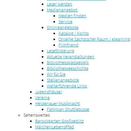
Leser werden
Medienangebot
Medien finden
Service
Onlineangebote
Katalog / Konto
Onleihe Sächsischer Raum / elearning
Filmfriend
Leseförderung
Aktuelle Veranstaltungen
Bibliothekspädagogik
Bibliotheksgeschichte
Wir für Sie
Stellenangebote
Weiterführende Links
Jugendhäuser
Vereine
Heidenauer Musiknacht
Fahrplan Shuttlebusse
Sehenswertes
Barockgarten Großsedlitz
MärchenLebensPfad