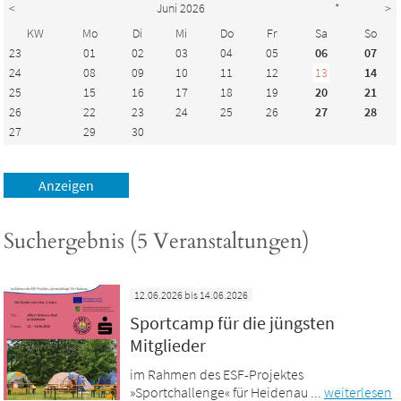
<
Juni 2026
*
>
KW
Mo
Di
Mi
Do
Fr
Sa
So
23
01
02
03
04
05
06
07
24
08
09
10
11
12
13
14
25
15
16
17
18
19
20
21
26
22
23
24
25
26
27
28
27
29
30
Suchergebnis (5 Veranstaltungen)
12.06.2026 bis 14.06.2026
Sportcamp für die jüngsten
Mitglieder
im Rahmen des ESF-Projektes
»Sportchallenge« für Heidenau ...
weiterlesen