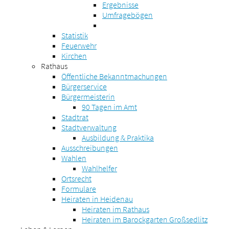
Ergebnisse
Umfragebögen
Statistik
Feuerwehr
Kirchen
Rathaus
Öffentliche Bekanntmachungen
Bürgerservice
Bürgermeisterin
90 Tagen im Amt
Stadtrat
Stadtverwaltung
Ausbildung & Praktika
Ausschreibungen
Wahlen
Wahlhelfer
Ortsrecht
Formulare
Heiraten in Heidenau
Heiraten im Rathaus
Heiraten im Barockgarten Großsedlitz