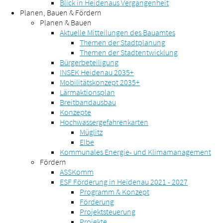
Blick in Heidenaus Vergangenheit
Planen, Bauen & Fördern
Planen & Bauen
Aktuelle Mitteilungen des Bauamtes
Themen der Stadtplanung
Themen der Stadtentwicklung
Bürgerbeteiligung
INSEK Heidenau 2035+
Mobilitätskonzept 2035+
Lärmaktionsplan
Breitbandausbau
Konzepte
Hochwassergefahrenkarten
Müglitz
Elbe
Kommunales Energie- und Klimamanagement
Fördern
ASSKomm
ESF Förderung in Heidenau 2021 - 2027
Programm & Konzept
Förderung
Projektsteuerung
Projekte