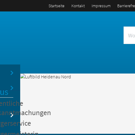
Startseite
Kontakt
Impressum
Barrierefr
us
entliche
kanntmachungen
gerservice
germeisterin