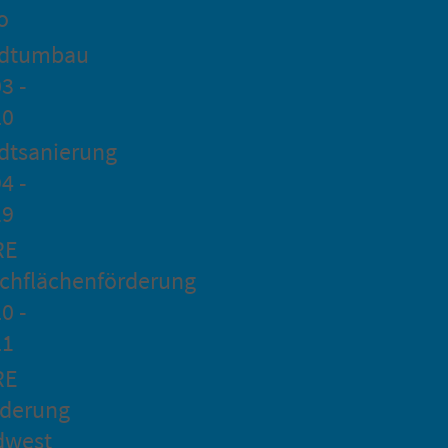
o
adtumbau
3 -
20
dtsanierung
4 -
19
RE
chflächenförderung
0 -
21
RE
rderung
dwest