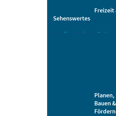
Sta
Bikesharing
Freizeit
Sehenswertes
Freizeit
Sehen
Veranstaltungen
Bar
Gro
Albert-
Schwarz-
Mä
Bad
Bli
Stadtbibliothek
He
Ver
Jugendhäuser
Planen,
Vereine
Bauen &
Heidenauer
Fördern
Musiknacht