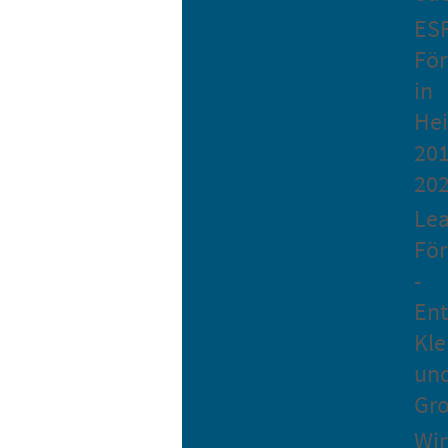
ES
Fö
in
He
201
20
Le
Fö
-
Ent
Kle
un
Gro
Wir