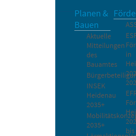
Planen &
Förde
Bauen
AS
ES
Aktuelle
Fö
Mitteilungen
in
des
He
Bauamtes
202
Bürgerbeteiligu
20
INSEK
EF
Heidenau
För
2035+
He
Mobilitätskonze
20
2035+
bis
Lärmaktionspla