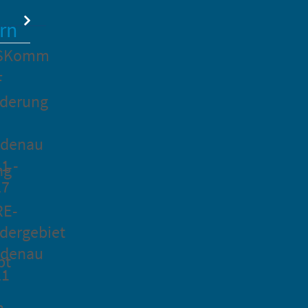
rn
SKomm
F
rderung
idenau
1 -
ng
27
RE-
dergebiet
idenau
pt
21
n