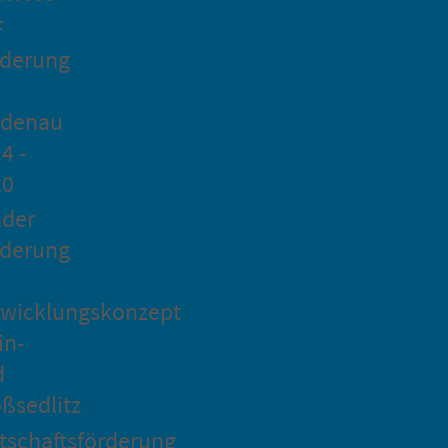
F
rderung
idenau
4 -
20
ader
rderung
wicklungskonzept
in-
d
ßsedlitz
tschaftsförderung