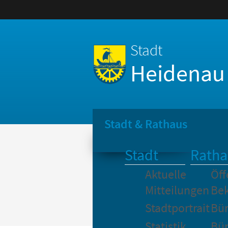
Stadt
Heidenau
Stadt & Rathaus
Stadt
Ratha
Aktuelle
Öff
Mitteilungen
Be
Stadtportrait
Bür
Statistik
Bür