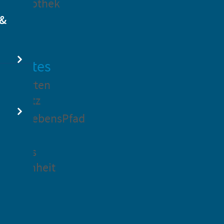
dtbibliothek
 &
swertes
ockgarten
ßsedlitz
rchenLebensPfad
ck in
idenaus
gangenheit