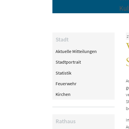
Kul
2
Stadt
Aktuelle Mitteilungen
Stadtportrait
Statistik
A
Feuerwehr
g
Kirchen
v
S
b
I
Rathaus
A