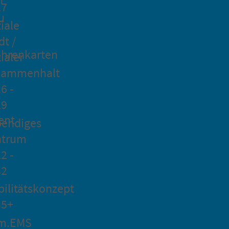
27
u
iale
dt /
hrenkarten
ialer
sammenhalt
6 -
29
ent
bendiges
ntrum
2 -
32
ilitätskonzept
35+
m.EMS