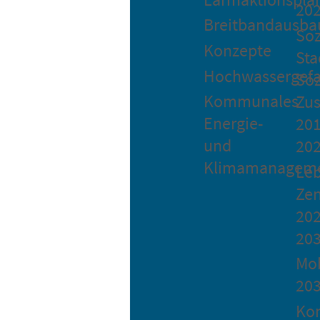
20
Breitbandausba
Soz
Konzepte
Sta
Hochwassergefa
Soz
Kommunales
Zu
Energie-
201
und
20
Klimamanagem
Le
Ze
202
20
Mob
20
Ko