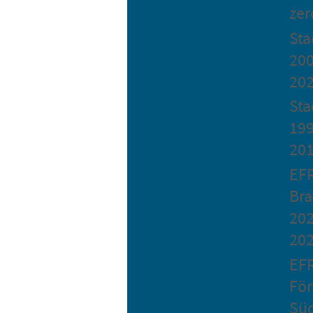
zer
St
200
20
Sta
199
20
EF
Bra
202
20
EF
Fö
Sü