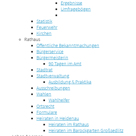
Ergebnisse
Umfragebögen
Statistik
Feuerwehr
Kirchen
Rathaus
Öffentliche Bekanntmachungen
Bürgerservice
Bürgermeisterin
90 Tagen im Amt
Stadtrat
Stadtverwaltung
Ausbildung & Praktika
Ausschreibungen
Wahlen
Wahlhelfer
Ortsrecht
Formulare
Heiraten in Heidenau
Heiraten im Rathaus
Heiraten im Barockgarten Großsedlitz