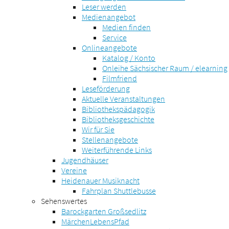
Leser werden
Medienangebot
Medien finden
Service
Onlineangebote
Katalog / Konto
Onleihe Sächsischer Raum / elearning
Filmfriend
Leseförderung
Aktuelle Veranstaltungen
Bibliothekspädagogik
Bibliotheksgeschichte
Wir für Sie
Stellenangebote
Weiterführende Links
Jugendhäuser
Vereine
Heidenauer Musiknacht
Fahrplan Shuttlebusse
Sehenswertes
Barockgarten Großsedlitz
MärchenLebensPfad