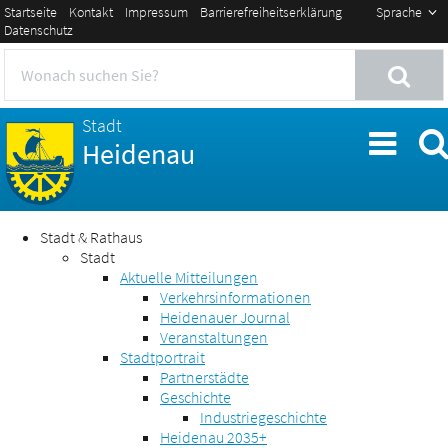
Startseite
Kontakt
Impressum
Barrierefreiheitserklärung
Sprache
Datenschutz
Stadt
Heidenau
Stadt & Rathaus
Stadt
Aktuelle Mitteilungen
Verkehrsinformationen
Heidenauer Journal
Veranstaltungen
Stadtportrait
Partnerstädte
Geschichte
Industriegeschichte
Heidenau 2035+