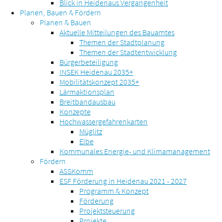
Blick in Heidenaus Vergangenheit
Planen, Bauen & Fördern
Planen & Bauen
Aktuelle Mitteilungen des Bauamtes
Themen der Stadtplanung
Themen der Stadtentwicklung
Bürgerbeteiligung
INSEK Heidenau 2035+
Mobilitätskonzept 2035+
Lärmaktionsplan
Breitbandausbau
Konzepte
Hochwassergefahrenkarten
Müglitz
Elbe
Kommunales Energie- und Klimamanagement
Fördern
ASSKomm
ESF Förderung in Heidenau 2021 - 2027
Programm & Konzept
Förderung
Projektsteuerung
Projekte