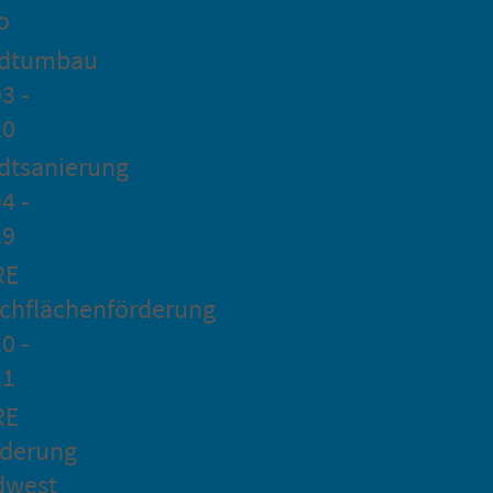
o
adtumbau
3 -
20
dtsanierung
4 -
19
RE
chflächenförderung
0 -
21
RE
rderung
dwest