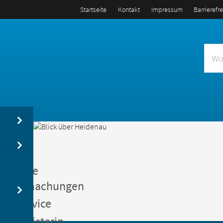
Startseite
Kontakt
Impressum
Barrierefr
us
entliche
kanntmachungen
gerservice
germeisterin