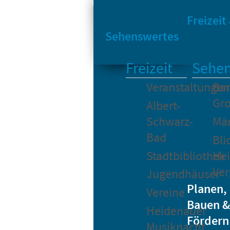
Sta
Bikesharing
Freizeit
Sehenswertes
Freizeit
Sehen
Veranstaltungen
Bar
Gro
Albert-
Schwarz-
Mä
Bad
Bli
Stadtbibliothek
He
Ver
Jugendhäuser
Planen,
Vereine
Bauen &
Heidenauer
Fördern
Musiknacht