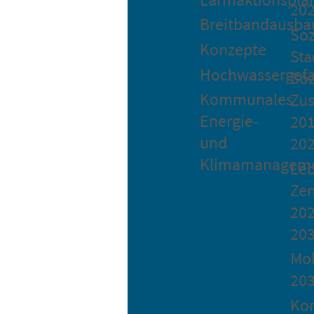
20
Breitbandausba
Soz
Konzepte
Sta
Hochwassergefa
Soz
Kommunales
Zu
Energie-
201
und
20
Klimamanagem
Le
Ze
202
20
Mob
20
Ko