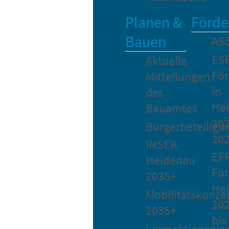
Planen &
Förde
Bauen
AS
ES
Aktuelle
Fö
Mitteilungen
in
des
He
Bauamtes
202
Bürgerbeteiligu
20
INSEK
EF
Heidenau
För
2035+
He
Mobilitätskonze
20
2035+
bis
Lärmaktionspla