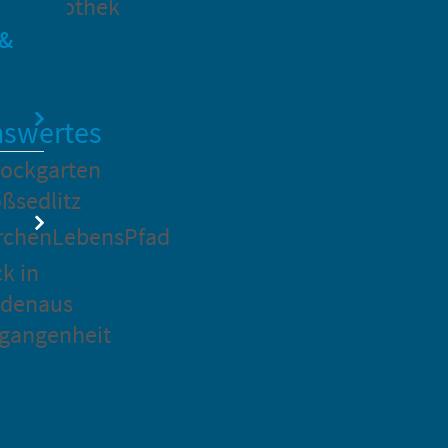
dtbibliothek
 &
swertes
ockgarten
ßsedlitz
rchenLebensPfad
ck in
idenaus
gangenheit