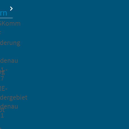
rn
SKomm
F
rderung
idenau
1 -
ng
27
RE-
dergebiet
idenau
pt
21
n