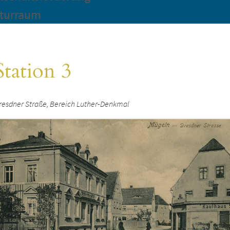
turraum
Station 3
resdner Straße, Bereich Luther-Denkmal