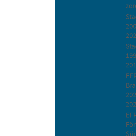
zer
St
200
20
Sta
199
20
EF
Bra
202
20
EF
Fö
Sü