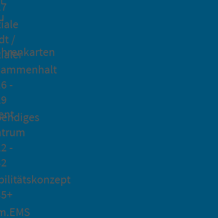
27
u
iale
dt /
hrenkarten
ialer
sammenhalt
6 -
29
ent
bendiges
ntrum
2 -
32
ilitätskonzept
35+
m.EMS