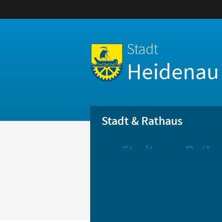
Stadt
Heidenau
Stadt & Rathaus
Stadt
Ratha
Aktuelle
Öff
Mitteilungen
Be
Stadtportrait
Bür
Statistik
Bür