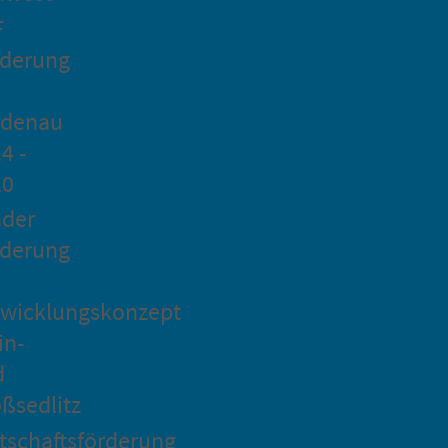
F
rderung
idenau
4 -
20
ader
rderung
wicklungskonzept
in-
d
ßsedlitz
tschaftsförderung