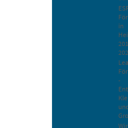
ES
Fö
in
He
201
20
Le
Fö
-
Ent
Kle
un
Gro
Wir