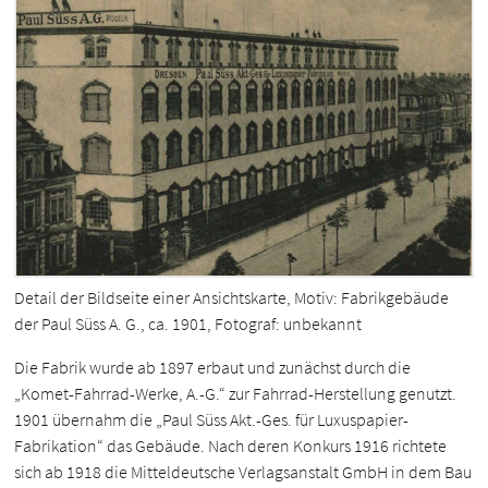
Detail der Bildseite einer Ansichtskarte, Motiv: Fabrikgebäude
der Paul Süss A. G., ca. 1901, Fotograf: unbekannt
Die Fabrik wurde ab 1897 erbaut und zunächst durch die
„Komet-Fahrrad-Werke, A.-G.“ zur Fahrrad-Herstellung genutzt.
1901 übernahm die „Paul Süss Akt.-Ges. für Luxuspapier-
Fabrikation“ das Gebäude. Nach deren Konkurs 1916 richtete
sich ab 1918 die Mitteldeutsche Verlagsanstalt GmbH in dem Bau