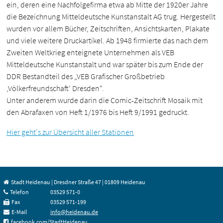
ein, deren eine Nachfolgefirma etwa ab Mitte der 1920er Jahre
die Bezeichnung Mitteldeutsche Kunstanstalt AG trug. Hergestellt
wurden vor allem Bücher, Zeitschriften, Ansichtskarten, Plakate
und viele weitere Druckartikel. Ab 1948 firmierte das nach dem
Zweiten Weltkrieg enteignete Unternehmen als VEB
Mitteldeutsche Kunstanstalt und war später bis zum Ende der
DDR Bestandteil des „VEB Grafischer Großbetrieb
‚Völkerfreundschaft‘ Dresden“.
Unter anderem wurde darin die Comic-Zeitschrift Mosaik mit
den Abrafaxen von Heft 1/1976 bis Heft 9/1991 gedruckt.
Hier geht's zur Übersicht aller Stationen
Stadt Heidenau | Dresdner Straße 47 | 01809 Heidenau
Telefon
03529 571-0
Fax
03529 571-199
E-Mail
info@heidenau.de
facebook.com/StadtHeidenau