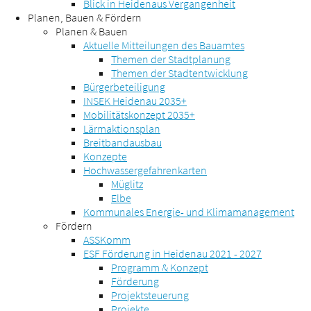
Blick in Heidenaus Vergangenheit
Planen, Bauen & Fördern
Planen & Bauen
Aktuelle Mitteilungen des Bauamtes
Themen der Stadtplanung
Themen der Stadtentwicklung
Bürgerbeteiligung
INSEK Heidenau 2035+
Mobilitätskonzept 2035+
Lärmaktionsplan
Breitbandausbau
Konzepte
Hochwassergefahrenkarten
Müglitz
Elbe
Kommunales Energie- und Klimamanagement
Fördern
ASSKomm
ESF Förderung in Heidenau 2021 - 2027
Programm & Konzept
Förderung
Projektsteuerung
Projekte