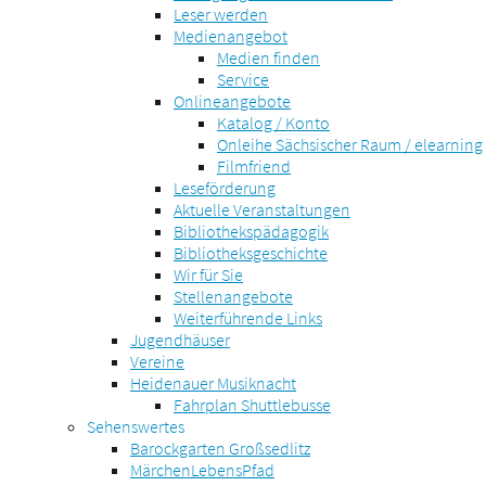
Leser werden
Medienangebot
Medien finden
Service
Onlineangebote
Katalog / Konto
Onleihe Sächsischer Raum / elearning
Filmfriend
Leseförderung
Aktuelle Veranstaltungen
Bibliothekspädagogik
Bibliotheksgeschichte
Wir für Sie
Stellenangebote
Weiterführende Links
Jugendhäuser
Vereine
Heidenauer Musiknacht
Fahrplan Shuttlebusse
Sehenswertes
Barockgarten Großsedlitz
MärchenLebensPfad