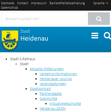
Startseite
Kontakt
Impressum
Barrierefreiheitserklärung
Sprache
Datenschutz
Stadt
Heidenau
Stadt & Rathaus
Stadt
Aktuelle Mitteilungen
Verkehrsinformationen
Heidenauer Journal
Veranstaltungen
Stadtportrait
Partnerstädte
Geschichte
Industriegeschichte
Heidenau 2035+