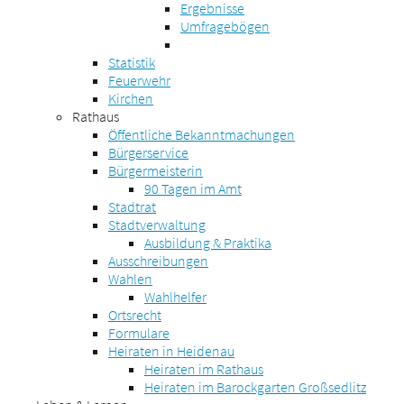
Ergebnisse
Umfragebögen
Statistik
Feuerwehr
Kirchen
Rathaus
Öffentliche Bekanntmachungen
Bürgerservice
Bürgermeisterin
90 Tagen im Amt
Stadtrat
Stadtverwaltung
Ausbildung & Praktika
Ausschreibungen
Wahlen
Wahlhelfer
Ortsrecht
Formulare
Heiraten in Heidenau
Heiraten im Rathaus
Heiraten im Barockgarten Großsedlitz