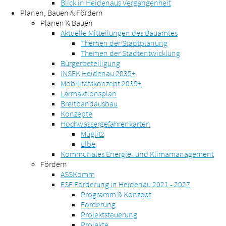
Blick in Heidenaus Vergangenheit
Planen, Bauen & Fördern
Planen & Bauen
Aktuelle Mitteilungen des Bauamtes
Themen der Stadtplanung
Themen der Stadtentwicklung
Bürgerbeteiligung
INSEK Heidenau 2035+
Mobilitätskonzept 2035+
Lärmaktionsplan
Breitbandausbau
Konzepte
Hochwassergefahrenkarten
Müglitz
Elbe
Kommunales Energie- und Klimamanagement
Fördern
ASSKomm
ESF Förderung in Heidenau 2021 - 2027
Programm & Konzept
Förderung
Projektsteuerung
Projekte