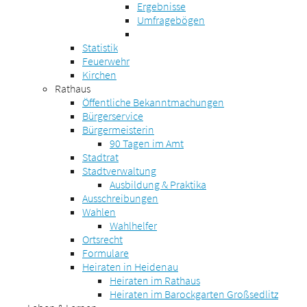
Ergebnisse
Umfragebögen
Statistik
Feuerwehr
Kirchen
Rathaus
Öffentliche Bekanntmachungen
Bürgerservice
Bürgermeisterin
90 Tagen im Amt
Stadtrat
Stadtverwaltung
Ausbildung & Praktika
Ausschreibungen
Wahlen
Wahlhelfer
Ortsrecht
Formulare
Heiraten in Heidenau
Heiraten im Rathaus
Heiraten im Barockgarten Großsedlitz