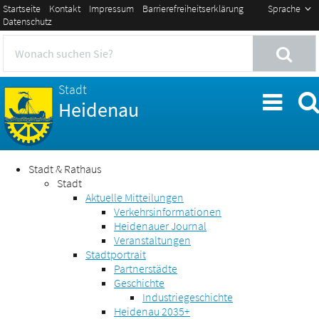
Startseite
Kontakt
Impressum
Barrierefreiheitserklärung
Sprache
Datenschutz
Stadt
Heidenau
Stadt & Rathaus
Stadt
Aktuelle Mitteilungen
Verkehrsinformationen
Heidenauer Journal
Veranstaltungen
Stadtportrait
Partnerstädte
Geschichte
Industriegeschichte
Heidenau 2035+