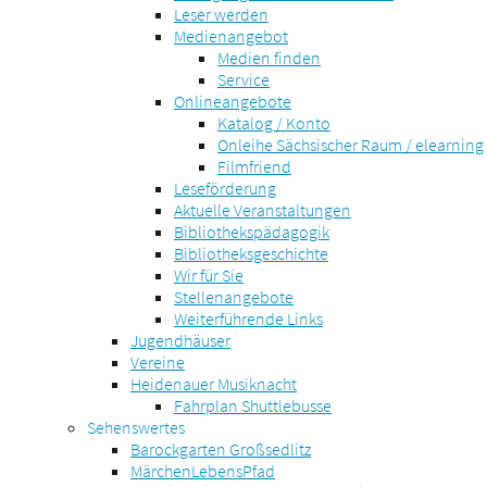
Leser werden
Medienangebot
Medien finden
Service
Onlineangebote
Katalog / Konto
Onleihe Sächsischer Raum / elearning
Filmfriend
Leseförderung
Aktuelle Veranstaltungen
Bibliothekspädagogik
Bibliotheksgeschichte
Wir für Sie
Stellenangebote
Weiterführende Links
Jugendhäuser
Vereine
Heidenauer Musiknacht
Fahrplan Shuttlebusse
Sehenswertes
Barockgarten Großsedlitz
MärchenLebensPfad