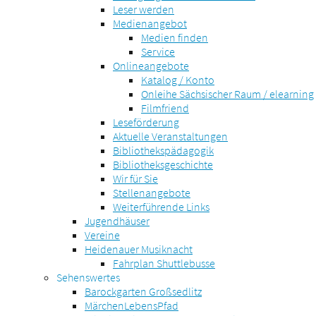
Leser werden
Medienangebot
Medien finden
Service
Onlineangebote
Katalog / Konto
Onleihe Sächsischer Raum / elearning
Filmfriend
Leseförderung
Aktuelle Veranstaltungen
Bibliothekspädagogik
Bibliotheksgeschichte
Wir für Sie
Stellenangebote
Weiterführende Links
Jugendhäuser
Vereine
Heidenauer Musiknacht
Fahrplan Shuttlebusse
Sehenswertes
Barockgarten Großsedlitz
MärchenLebensPfad