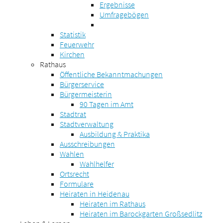
Ergebnisse
Umfragebögen
Statistik
Feuerwehr
Kirchen
Rathaus
Öffentliche Bekanntmachungen
Bürgerservice
Bürgermeisterin
90 Tagen im Amt
Stadtrat
Stadtverwaltung
Ausbildung & Praktika
Ausschreibungen
Wahlen
Wahlhelfer
Ortsrecht
Formulare
Heiraten in Heidenau
Heiraten im Rathaus
Heiraten im Barockgarten Großsedlitz