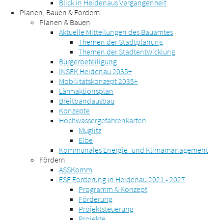
Blick in Heidenaus Vergangenheit
Planen, Bauen & Fördern
Planen & Bauen
Aktuelle Mitteilungen des Bauamtes
Themen der Stadtplanung
Themen der Stadtentwicklung
Bürgerbeteiligung
INSEK Heidenau 2035+
Mobilitätskonzept 2035+
Lärmaktionsplan
Breitbandausbau
Konzepte
Hochwassergefahrenkarten
Müglitz
Elbe
Kommunales Energie- und Klimamanagement
Fördern
ASSKomm
ESF Förderung in Heidenau 2021 - 2027
Programm & Konzept
Förderung
Projektsteuerung
Projekte