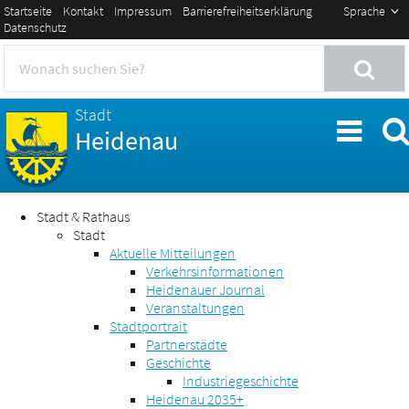
Startseite
Kontakt
Impressum
Barrierefreiheitserklärung
Sprache
Datenschutz
Stadt
Heidenau
Stadt & Rathaus
Stadt
Aktuelle Mitteilungen
Verkehrsinformationen
Heidenauer Journal
Veranstaltungen
Stadtportrait
Partnerstädte
Geschichte
Industriegeschichte
Heidenau 2035+