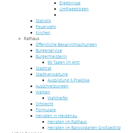
Ergebnisse
Umfragebögen
Statistik
Feuerwehr
Kirchen
Rathaus
Öffentliche Bekanntmachungen
Bürgerservice
Bürgermeisterin
90 Tagen im Amt
Stadtrat
Stadtverwaltung
Ausbildung & Praktika
Ausschreibungen
Wahlen
Wahlhelfer
Ortsrecht
Formulare
Heiraten in Heidenau
Heiraten im Rathaus
Heiraten im Barockgarten Großsedlitz