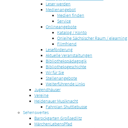
Leser werden
Medienangebot
Medien finden
Service
Onlineangebote
Katalog / Konto
Onleihe Sächsischer Raum / elearning
Filmfriend
Leseförderung
Aktuelle Veranstaltungen
Bibliothekspädagogik
Bibliotheksgeschichte
Wir für Sie
Stellenangebote
Weiterführende Links
Jugendhäuser
Vereine
Heidenauer Musiknacht
Fahrplan Shuttlebusse
Sehenswertes
Barockgarten Großsedlitz
MärchenLebensPfad