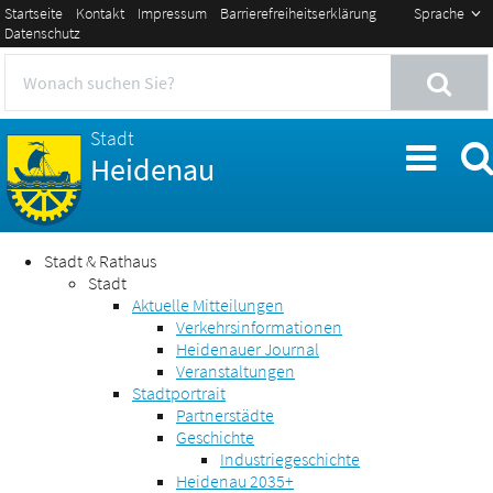
Startseite
Kontakt
Impressum
Barrierefreiheitserklärung
Sprache
Datenschutz
Stadt
Heidenau
Stadt & Rathaus
Stadt
Aktuelle Mitteilungen
Verkehrsinformationen
Heidenauer Journal
Veranstaltungen
Stadtportrait
Partnerstädte
Geschichte
Industriegeschichte
Heidenau 2035+