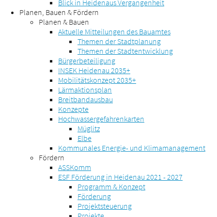
Blick in Heidenaus Vergangenheit
Planen, Bauen & Fördern
Planen & Bauen
Aktuelle Mitteilungen des Bauamtes
Themen der Stadtplanung
Themen der Stadtentwicklung
Bürgerbeteiligung
INSEK Heidenau 2035+
Mobilitätskonzept 2035+
Lärmaktionsplan
Breitbandausbau
Konzepte
Hochwassergefahrenkarten
Müglitz
Elbe
Kommunales Energie- und Klimamanagement
Fördern
ASSKomm
ESF Förderung in Heidenau 2021 - 2027
Programm & Konzept
Förderung
Projektsteuerung
Projekte