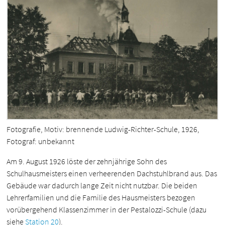
Fotografie, Motiv: brennende Ludwig-Richter-Schule, 1926,
Fotograf: unbekannt
Am 9. August 1926 löste der zehnjährige Sohn des
Schulhausmeisters einen verheerenden Dachstuhlbrand aus. Das
Gebäude war dadurch lange Zeit nicht nutzbar. Die beiden
Lehrerfamilien und die Familie des Hausmeisters bezogen
vorübergehend Klassenzimmer in der Pestalozzi-Schule (dazu
siehe
Station 20
).