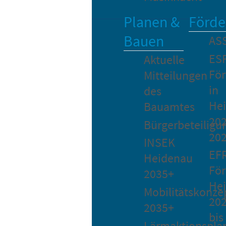
Planen &
Förde
Bauen
AS
ES
Aktuelle
Fö
Mitteilungen
in
des
He
Bauamtes
202
Bürgerbeteiligu
20
INSEK
EF
Heidenau
För
2035+
He
Mobilitätskonze
20
2035+
bis
Lärmaktionspla