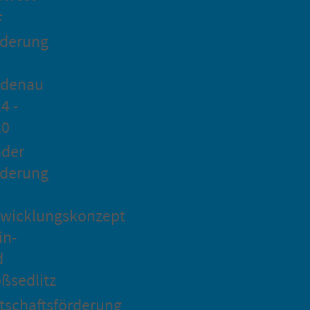
F
rderung
idenau
4 -
20
ader
rderung
wicklungskonzept
in-
d
ßsedlitz
tschaftsförderung