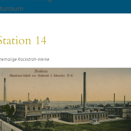
turraum
Station 14
hemalige Rockstroh-Werke