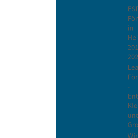
ES
Fö
in
He
201
20
Le
Fö
-
Ent
Kle
un
Gro
Wir