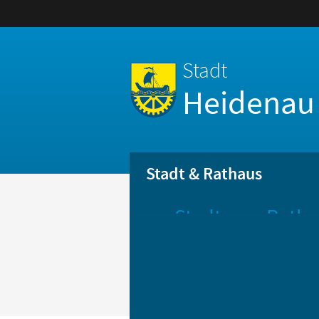
Stadt
Heidenau
Stadt & Rathaus
Stadt
Ratha
Aktuelle
Öff
Mitteilungen
Be
Stadtportrait
Bür
Statistik
Bür