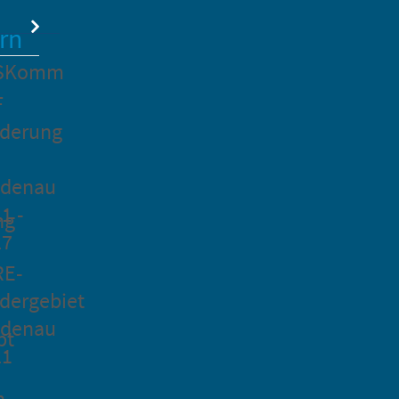
rn
SKomm
F
rderung
idenau
1 -
ng
27
RE-
dergebiet
idenau
pt
21
n