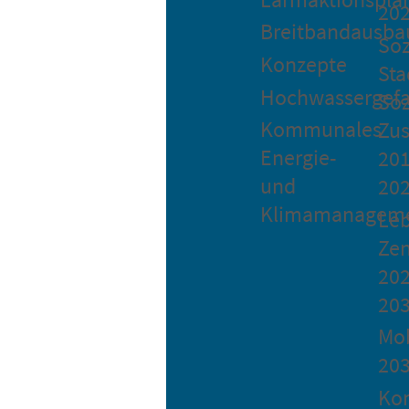
20
Breitbandausba
Soz
Konzepte
Sta
Hochwassergefa
Soz
Kommunales
Zu
Energie-
201
und
20
Klimamanagem
Le
Ze
202
20
Mob
20
Ko