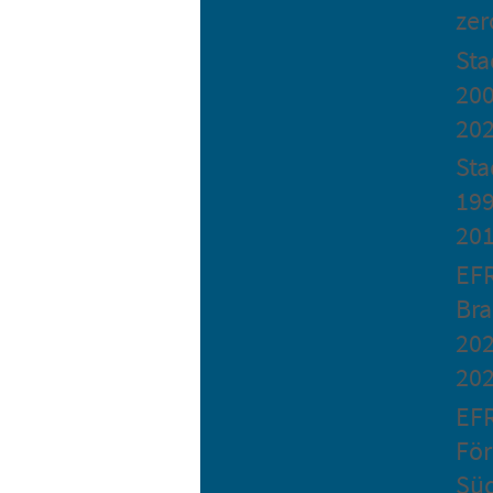
zer
St
200
20
Sta
199
20
EF
Bra
202
20
EF
Fö
Sü