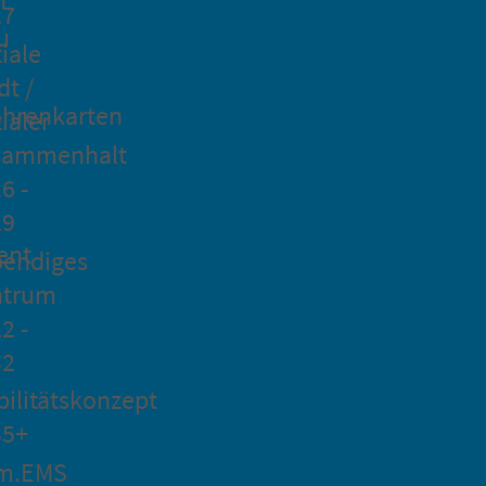
27
u
iale
dt /
hrenkarten
ialer
sammenhalt
6 -
29
ent
bendiges
ntrum
2 -
32
ilitätskonzept
35+
m.EMS