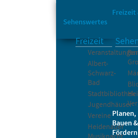
Sta
Bikesharing
Freizeit
Sehenswertes
Freizeit
Sehen
Veranstaltungen
Bar
Gro
Albert-
Schwarz-
Mä
Bad
Bli
Stadtbibliothek
He
Ver
Jugendhäuser
Planen,
Vereine
Bauen &
Heidenauer
Fördern
Musiknacht