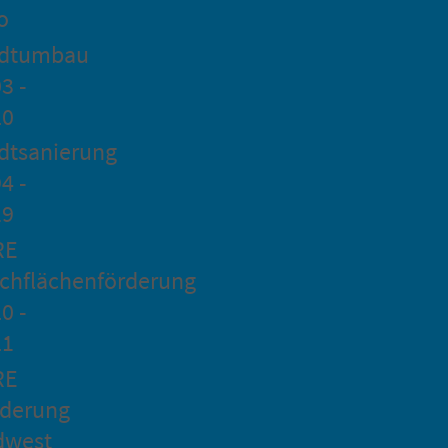
o
adtumbau
3 -
20
dtsanierung
4 -
19
RE
chflächenförderung
0 -
21
RE
rderung
dwest