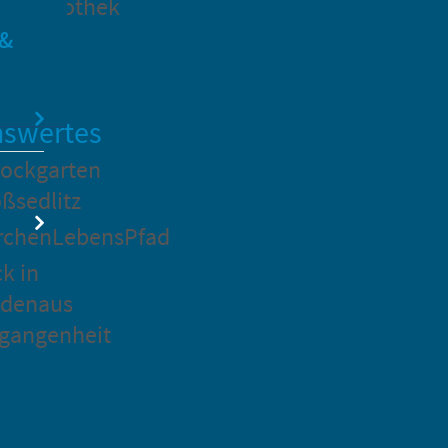
dtbibliothek
 &
swertes
ockgarten
ßsedlitz
rchenLebensPfad
ck in
idenaus
gangenheit