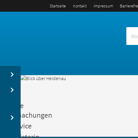
Startseite
Kontakt
Impressum
Barrierefr
us
entliche
kanntmachungen
gerservice
germeisterin