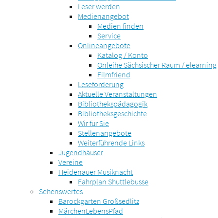
Leser werden
Medienangebot
Medien finden
Service
Onlineangebote
Katalog / Konto
Onleihe Sächsischer Raum / elearning
Filmfriend
Leseförderung
Aktuelle Veranstaltungen
Bibliothekspädagogik
Bibliotheksgeschichte
Wir für Sie
Stellenangebote
Weiterführende Links
Jugendhäuser
Vereine
Heidenauer Musiknacht
Fahrplan Shuttlebusse
Sehenswertes
Barockgarten Großsedlitz
MärchenLebensPfad