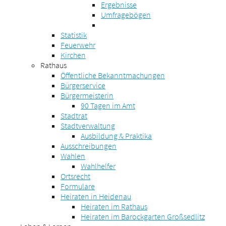
Ergebnisse
Umfragebögen
Statistik
Feuerwehr
Kirchen
Rathaus
Öffentliche Bekanntmachungen
Bürgerservice
Bürgermeisterin
90 Tagen im Amt
Stadtrat
Stadtverwaltung
Ausbildung & Praktika
Ausschreibungen
Wahlen
Wahlhelfer
Ortsrecht
Formulare
Heiraten in Heidenau
Heiraten im Rathaus
Heiraten im Barockgarten Großsedlitz