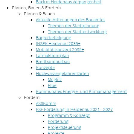
Blick in Heidenaus Vergangenheit
Planen, Bauen & Fördern
Planen & Bauen
Aktuelle Mitteilungen des Bauamtes
Themen der Stadtplanung
Themen der Stadtentwicklung
Bürgerbeteiligung
INSEK Heidenau 2035+
Mobilitätskonzept 2035+
Lärmaktionsplan
Breitbandausbau
Konzepte
Hochwassergefahrenkarten
Müglitz
Elbe
Kommunales Energie- und Klimamanagement
Fördern
ASSKomm
ESF Förderung in Heidenau 2021 - 2027
Programm & Konzept
Förderung
Projektsteuerung
Projekte