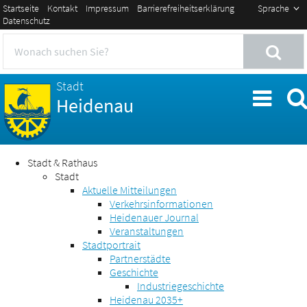
Startseite
Kontakt
Impressum
Barrierefreiheitserklärung
Sprache
Datenschutz
Stadt
Heidenau
Stadt & Rathaus
Stadt
Aktuelle Mitteilungen
Verkehrsinformationen
Heidenauer Journal
Veranstaltungen
Stadtportrait
Partnerstädte
Geschichte
Industriegeschichte
Heidenau 2035+