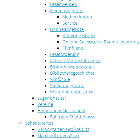
Leser werden
Medienangebot
Medien finden
Service
Onlineangebote
Katalog / Konto
Onleihe Sächsischer Raum / elearning
Filmfriend
Leseförderung
Aktuelle Veranstaltungen
Bibliothekspädagogik
Bibliotheksgeschichte
Wir für Sie
Stellenangebote
Weiterführende Links
Jugendhäuser
Vereine
Heidenauer Musiknacht
Fahrplan Shuttlebusse
Sehenswertes
Barockgarten Großsedlitz
MärchenLebensPfad