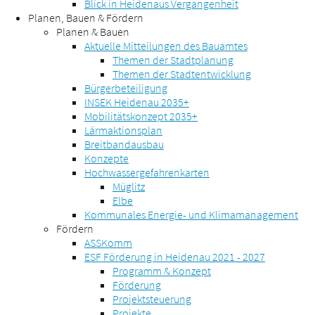
Blick in Heidenaus Vergangenheit
Planen, Bauen & Fördern
Planen & Bauen
Aktuelle Mitteilungen des Bauamtes
Themen der Stadtplanung
Themen der Stadtentwicklung
Bürgerbeteiligung
INSEK Heidenau 2035+
Mobilitätskonzept 2035+
Lärmaktionsplan
Breitbandausbau
Konzepte
Hochwassergefahrenkarten
Müglitz
Elbe
Kommunales Energie- und Klimamanagement
Fördern
ASSKomm
ESF Förderung in Heidenau 2021 - 2027
Programm & Konzept
Förderung
Projektsteuerung
Projekte