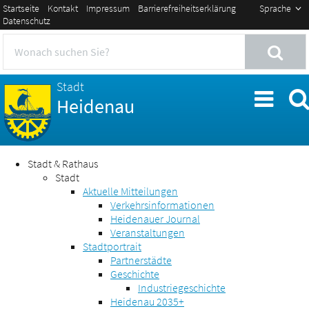
Startseite
Kontakt
Impressum
Barrierefreiheitserklärung
Sprache
Datenschutz
Stadt
Heidenau
Stadt & Rathaus
Stadt
Aktuelle Mitteilungen
Verkehrsinformationen
Heidenauer Journal
Veranstaltungen
Stadtportrait
Partnerstädte
Geschichte
Industriegeschichte
Heidenau 2035+