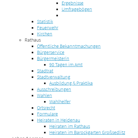
Ergebnisse
Umfragebögen
Statistik
Feuerwehr
Kirchen
Rathaus
Öffentliche Bekanntmachungen
Bürgerservice
Bürgermeisterin
90 Tagen im Amt
Stadtrat
Stadtverwaltung
Ausbildung & Praktika
Ausschreibungen
Wahlen
Wahlhelfer
Ortsrecht
Formulare
Heiraten in Heidenau
Heiraten im Rathaus
Heiraten im Barockgarten Großsedlitz