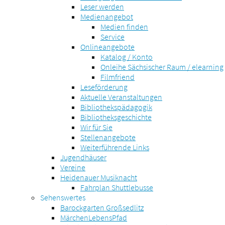
Leser werden
Medienangebot
Medien finden
Service
Onlineangebote
Katalog / Konto
Onleihe Sächsischer Raum / elearning
Filmfriend
Leseförderung
Aktuelle Veranstaltungen
Bibliothekspädagogik
Bibliotheksgeschichte
Wir für Sie
Stellenangebote
Weiterführende Links
Jugendhäuser
Vereine
Heidenauer Musiknacht
Fahrplan Shuttlebusse
Sehenswertes
Barockgarten Großsedlitz
MärchenLebensPfad