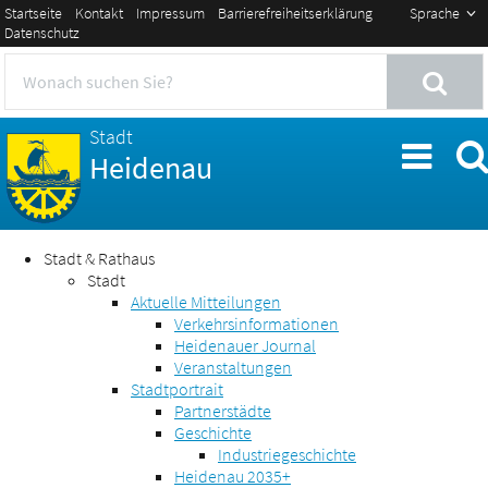
Startseite
Kontakt
Impressum
Barrierefreiheitserklärung
Sprache
Datenschutz
Stadt
Heidenau
Stadt & Rathaus
Stadt
Aktuelle Mitteilungen
Verkehrsinformationen
Heidenauer Journal
Veranstaltungen
Stadtportrait
Partnerstädte
Geschichte
Industriegeschichte
Heidenau 2035+