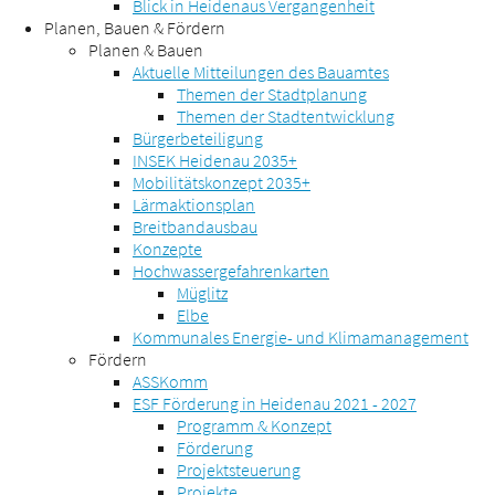
Blick in Heidenaus Vergangenheit
Planen, Bauen & Fördern
Planen & Bauen
Aktuelle Mitteilungen des Bauamtes
Themen der Stadtplanung
Themen der Stadtentwicklung
Bürgerbeteiligung
INSEK Heidenau 2035+
Mobilitätskonzept 2035+
Lärmaktionsplan
Breitbandausbau
Konzepte
Hochwassergefahrenkarten
Müglitz
Elbe
Kommunales Energie- und Klimamanagement
Fördern
ASSKomm
ESF Förderung in Heidenau 2021 - 2027
Programm & Konzept
Förderung
Projektsteuerung
Projekte