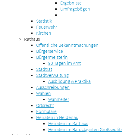
Ergebnisse
Umfragebögen
Statistik
Feuerwehr
Kirchen
Rathaus
Öffentliche Bekanntmachungen
Bürgerservice
Bürgermeisterin
90 Tagen im Amt
Stadtrat
Stadtverwaltung
Ausbildung & Praktika
Ausschreibungen
Wahlen
Wahlhelfer
Ortsrecht
Formulare
Heiraten in Heidenau
Heiraten im Rathaus
Heiraten im Barockgarten Großsedlitz