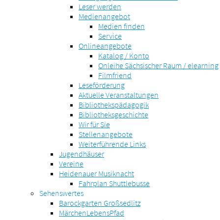
Leser werden
Medienangebot
Medien finden
Service
Onlineangebote
Katalog / Konto
Onleihe Sächsischer Raum / elearning
Filmfriend
Leseförderung
Aktuelle Veranstaltungen
Bibliothekspädagogik
Bibliotheksgeschichte
Wir für Sie
Stellenangebote
Weiterführende Links
Jugendhäuser
Vereine
Heidenauer Musiknacht
Fahrplan Shuttlebusse
Sehenswertes
Barockgarten Großsedlitz
MärchenLebensPfad