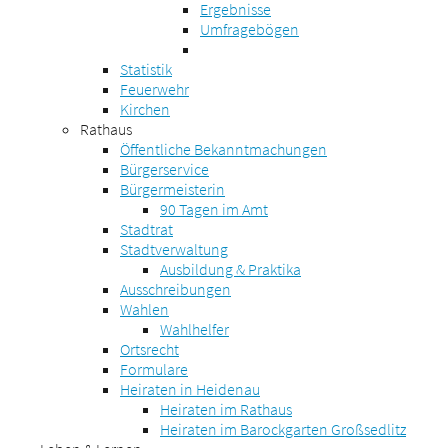
Ergebnisse
Umfragebögen
Statistik
Feuerwehr
Kirchen
Rathaus
Öffentliche Bekanntmachungen
Bürgerservice
Bürgermeisterin
90 Tagen im Amt
Stadtrat
Stadtverwaltung
Ausbildung & Praktika
Ausschreibungen
Wahlen
Wahlhelfer
Ortsrecht
Formulare
Heiraten in Heidenau
Heiraten im Rathaus
Heiraten im Barockgarten Großsedlitz