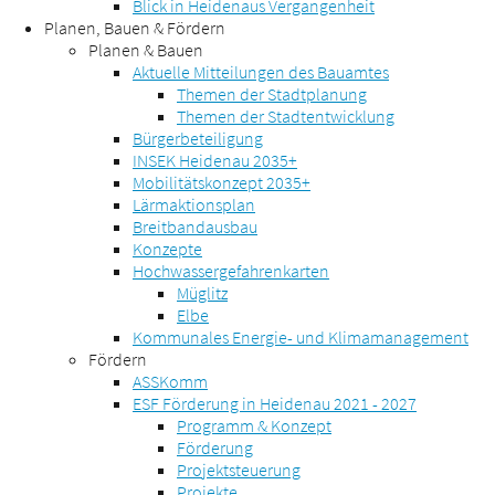
Blick in Heidenaus Vergangenheit
Planen, Bauen & Fördern
Planen & Bauen
Aktuelle Mitteilungen des Bauamtes
Themen der Stadtplanung
Themen der Stadtentwicklung
Bürgerbeteiligung
INSEK Heidenau 2035+
Mobilitätskonzept 2035+
Lärmaktionsplan
Breitbandausbau
Konzepte
Hochwassergefahrenkarten
Müglitz
Elbe
Kommunales Energie- und Klimamanagement
Fördern
ASSKomm
ESF Förderung in Heidenau 2021 - 2027
Programm & Konzept
Förderung
Projektsteuerung
Projekte