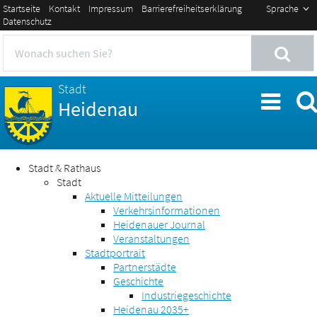
Startseite
Kontakt
Impressum
Barrierefreiheitserklärung
Sprache
Datenschutz
Stadt
Heidenau
Stadt & Rathaus
Stadt
Aktuelle Mitteilungen
Verkehrsinformationen
Heidenauer Journal
Veranstaltungen
Stadtportrait
Partnerstädte
Geschichte
Industriegeschichte
Heidenau 2035+