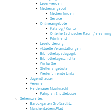
Leser werden
Medienangebot
Medien finden
Service
Onlineangebote
Katalog / Konto
Onleihe Sächsischer Raum / elearning
Filmfriend
Leseförderung
Aktuelle Veranstaltungen
Bibliothekspädagogik
Bibliotheksgeschichte
Wir für Sie
Stellenangebote
Weiterführende Links
Jugendhäuser
Vereine
Heidenauer Musiknacht
Fahrplan Shuttlebusse
Sehenswertes
Barockgarten Großsedlitz
MärchenLebensPfad