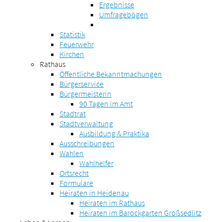
Ergebnisse
Umfragebögen
Statistik
Feuerwehr
Kirchen
Rathaus
Öffentliche Bekanntmachungen
Bürgerservice
Bürgermeisterin
90 Tagen im Amt
Stadtrat
Stadtverwaltung
Ausbildung & Praktika
Ausschreibungen
Wahlen
Wahlhelfer
Ortsrecht
Formulare
Heiraten in Heidenau
Heiraten im Rathaus
Heiraten im Barockgarten Großsedlitz