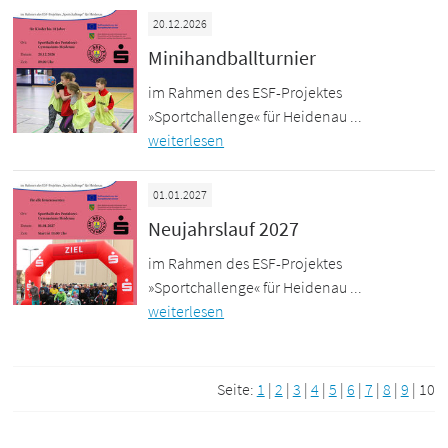
20.12.2026
Minihandballturnier
im Rahmen des ESF-Projektes
»Sportchallenge« für Heidenau ...
weiterlesen
01.01.2027
Neujahrslauf 2027
im Rahmen des ESF-Projektes
»Sportchallenge« für Heidenau ...
weiterlesen
Seite:
1
|
2
|
3
|
4
|
5
|
6
|
7
|
8
|
9
|
10