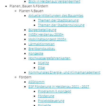
Blick in Heidenaus Vergangenheit
Planen, Bauen & Fördern
Planen & Bauen
Aktuelle Mitteilungen des Bauamtes
Themen der Stadtplanung
Themen der Stadtentwicklung
Bürgerbeteiligung
INSEK Heidenau 2035+
Mobilitätskonzept 2035+
Lärmaktionsplan
Breitbandausbau
Konzepte
Hochwassergefahrenkarten
Müglitz
Elbe
Kommunales Energie- und Klimamanagement
Fördern
ASSKomm
ESF Förderung in Heidenau 2021 - 2027
Programm & Konzept
Förderung
Projektsteuerung
Projekte