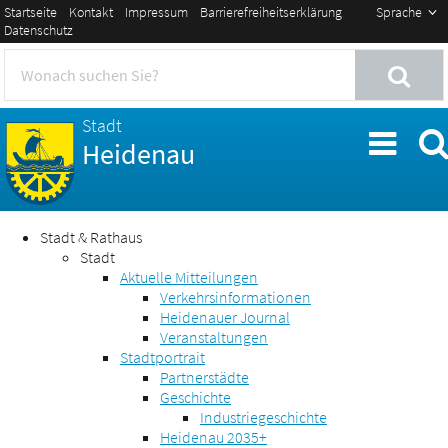
Startseite
Kontakt
Impressum
Barrierefreiheitserklärung
Sprache
Datenschutz
Stadt
Heidenau
Stadt & Rathaus
Stadt
Aktuelle Mitteilungen
Verkehrsinformationen
Heidenauer Journal
Veranstaltungen
Stadtportrait
Partnerstädte
Geschichte
Industriegeschichte
Heidenau 2035+