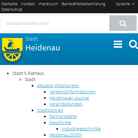
Startseite
Kontakt
Impressum
Barrierefreiheitserklärung
Sprache
Datenschutz
Stadt
Heidenau
Stadt & Rathaus
Stadt
Aktuelle Mitteilungen
Verkehrsinformationen
Heidenauer Journal
Veranstaltungen
Stadtportrait
Partnerstädte
Geschichte
Industriegeschichte
Heidenau 2035+