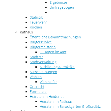
Ergebnisse
Umfragebögen
Statistik
Feuerwehr
Kirchen
Rathaus
Öffentliche Bekanntmachungen
Bürgerservice
Bürgermeisterin
90 Tagen im Amt
Stadtrat
Stadtverwaltung
Ausbildung & Praktika
Ausschreibungen
Wahlen
Wahlhelfer
Ortsrecht
Formulare
Heiraten in Heidenau
Heiraten im Rathaus
Heiraten im Barockgarten Großsedlitz