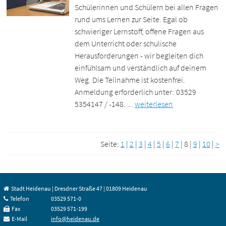
Schülerinnen und Schülern bei allen Fragen
rund ums Lernen zur Seite. Egal ob
schwieriger Lernstoff, offene Fragen aus
dem Unterricht oder schulische
Herausforderungen - wir begleiten dich
einfühlsam und verständlich auf deinem
Weg. Die Teilnahme ist kostenfrei.
Anmeldung erforderlich unter: 03529
5354147 / -148. ...
weiterlesen
Seite:
1
|
2
|
3
|
4
|
5
|
6
|
7
|
8
|
9
|
10
|
>
Stadt Heidenau | Dresdner Straße 47 | 01809 Heidenau
Telefon
03529 571-0
Fax
03529 571-199
E-Mail
info@heidenau.de