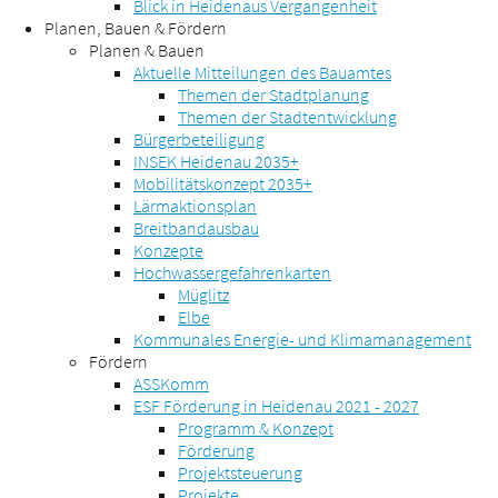
Blick in Heidenaus Vergangenheit
Planen, Bauen & Fördern
Planen & Bauen
Aktuelle Mitteilungen des Bauamtes
Themen der Stadtplanung
Themen der Stadtentwicklung
Bürgerbeteiligung
INSEK Heidenau 2035+
Mobilitätskonzept 2035+
Lärmaktionsplan
Breitbandausbau
Konzepte
Hochwassergefahrenkarten
Müglitz
Elbe
Kommunales Energie- und Klimamanagement
Fördern
ASSKomm
ESF Förderung in Heidenau 2021 - 2027
Programm & Konzept
Förderung
Projektsteuerung
Projekte