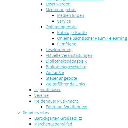
Leser werden
Medienangebot
Medien finden
Service
Onlineangebote
Katalog / Konto
Onleihe Sächsischer Raum / elearning
Filmfriend
Leseförderung
Aktuelle Veranstaltungen
Bibliothekspädagogik
Bibliotheksgeschichte
Wir für Sie
Stellenangebote
Weiterführende Links
Jugendhäuser
Vereine
Heidenauer Musiknacht
Fahrplan Shuttlebusse
Sehenswertes
Barockgarten Großsedlitz
MärchenLebensPfad