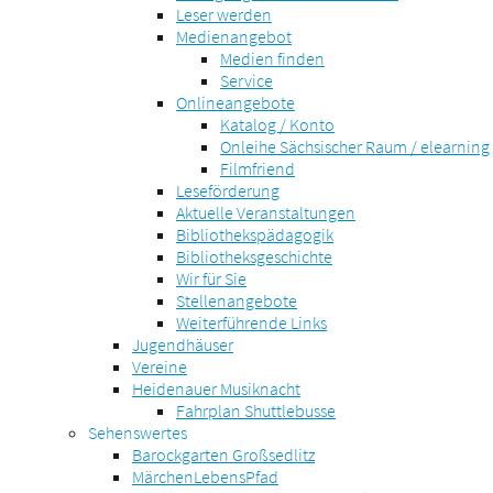
Leser werden
Medienangebot
Medien finden
Service
Onlineangebote
Katalog / Konto
Onleihe Sächsischer Raum / elearning
Filmfriend
Leseförderung
Aktuelle Veranstaltungen
Bibliothekspädagogik
Bibliotheksgeschichte
Wir für Sie
Stellenangebote
Weiterführende Links
Jugendhäuser
Vereine
Heidenauer Musiknacht
Fahrplan Shuttlebusse
Sehenswertes
Barockgarten Großsedlitz
MärchenLebensPfad