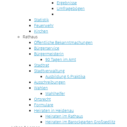
Ergebnisse
Umfragebögen
Statistik
Feuerwehr
Kirchen
Rathaus
Öffentliche Bekanntmachungen
Bürgerservice
Bürgermeisterin
90 Tagen im Amt
Stadtrat
Stadtverwaltung
Ausbildung & Praktika
Ausschreibungen
Wahlen
Wahlhelfer
Ortsrecht
Formulare
Heiraten in Heidenau
Heiraten im Rathaus
Heiraten im Barockgarten Großsedlitz