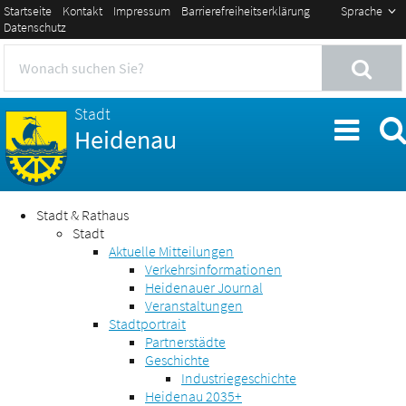
Startseite
Kontakt
Impressum
Barrierefreiheitserklärung
Sprache
Datenschutz
Stadt
Heidenau
Stadt & Rathaus
Stadt
Aktuelle Mitteilungen
Verkehrsinformationen
Heidenauer Journal
Veranstaltungen
Stadtportrait
Partnerstädte
Geschichte
Industriegeschichte
Heidenau 2035+