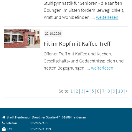
Stuhlgymnastik für Senioren - die sanften
Übungen im Sitzen fördern Beweglichkeit,
Kraft und Wohlbefinden. ...
weiterlesen
22.10.2026
Fit im Kopf mit Kaffee-Treff
Offener Treff mit Kaffee und Kuchen,
Gesellschafts- und Gedächtnisspielen und
netten Begegnungen. ...
weiterlesen
Seite:
1
|
2
|
3
|
4
|
5
|
6
|
7
|
8
|
9
|
10
|
>
Stadt Heidenau | Dresdner Straße 47 | 01809 Heidenau
Telefon
03529 571-0
Fax
03529 571-199