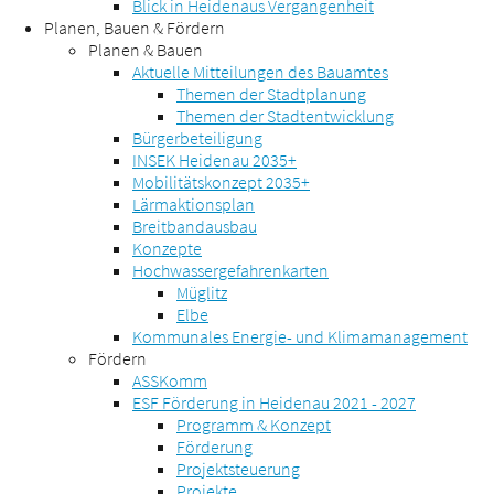
Blick in Heidenaus Vergangenheit
Planen, Bauen & Fördern
Planen & Bauen
Aktuelle Mitteilungen des Bauamtes
Themen der Stadtplanung
Themen der Stadtentwicklung
Bürgerbeteiligung
INSEK Heidenau 2035+
Mobilitätskonzept 2035+
Lärmaktionsplan
Breitbandausbau
Konzepte
Hochwassergefahrenkarten
Müglitz
Elbe
Kommunales Energie- und Klimamanagement
Fördern
ASSKomm
ESF Förderung in Heidenau 2021 - 2027
Programm & Konzept
Förderung
Projektsteuerung
Projekte