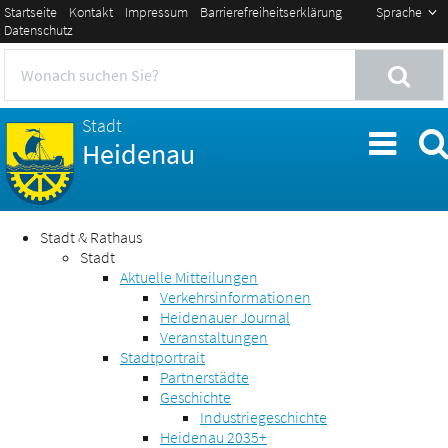
Startseite
Kontakt
Impressum
Barrierefreiheitserklärung
Sprache
Datenschutz
Stadt
Heidenau
Stadt & Rathaus
Stadt
Aktuelle Mitteilungen
Verkehrsinformationen
Heidenauer Journal
Veranstaltungen
Stadtportrait
Partnerstädte
Geschichte
Industriegeschichte
Heidenau 2035+