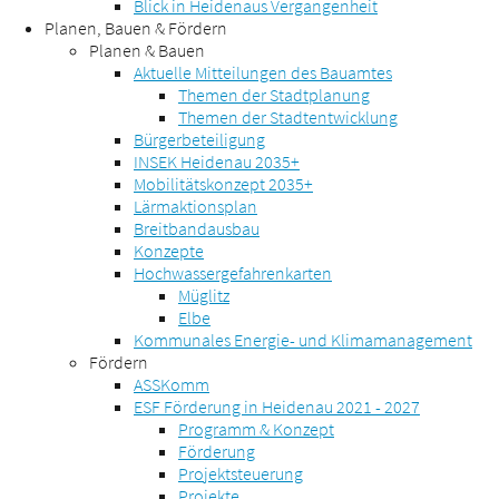
Blick in Heidenaus Vergangenheit
Planen, Bauen & Fördern
Planen & Bauen
Aktuelle Mitteilungen des Bauamtes
Themen der Stadtplanung
Themen der Stadtentwicklung
Bürgerbeteiligung
INSEK Heidenau 2035+
Mobilitätskonzept 2035+
Lärmaktionsplan
Breitbandausbau
Konzepte
Hochwassergefahrenkarten
Müglitz
Elbe
Kommunales Energie- und Klimamanagement
Fördern
ASSKomm
ESF Förderung in Heidenau 2021 - 2027
Programm & Konzept
Förderung
Projektsteuerung
Projekte