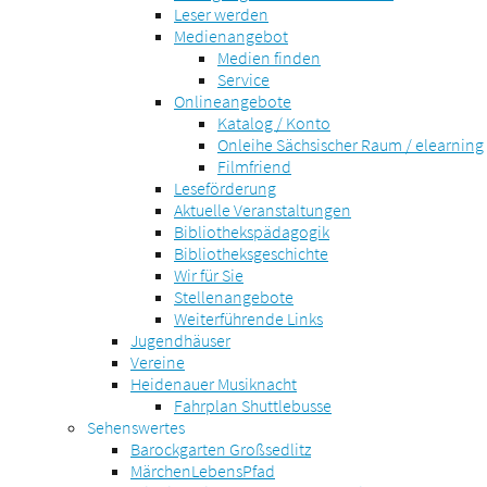
Leser werden
Medienangebot
Medien finden
Service
Onlineangebote
Katalog / Konto
Onleihe Sächsischer Raum / elearning
Filmfriend
Leseförderung
Aktuelle Veranstaltungen
Bibliothekspädagogik
Bibliotheksgeschichte
Wir für Sie
Stellenangebote
Weiterführende Links
Jugendhäuser
Vereine
Heidenauer Musiknacht
Fahrplan Shuttlebusse
Sehenswertes
Barockgarten Großsedlitz
MärchenLebensPfad