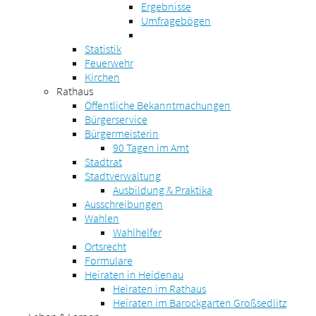
Ergebnisse
Umfragebögen
Statistik
Feuerwehr
Kirchen
Rathaus
Öffentliche Bekanntmachungen
Bürgerservice
Bürgermeisterin
90 Tagen im Amt
Stadtrat
Stadtverwaltung
Ausbildung & Praktika
Ausschreibungen
Wahlen
Wahlhelfer
Ortsrecht
Formulare
Heiraten in Heidenau
Heiraten im Rathaus
Heiraten im Barockgarten Großsedlitz