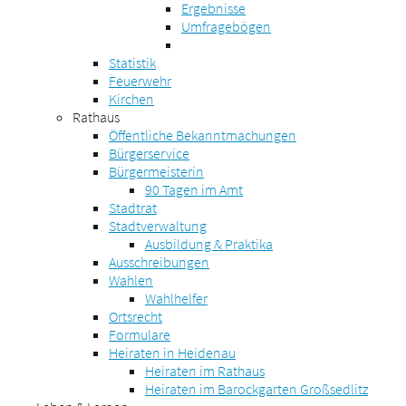
Ergebnisse
Umfragebögen
Statistik
Feuerwehr
Kirchen
Rathaus
Öffentliche Bekanntmachungen
Bürgerservice
Bürgermeisterin
90 Tagen im Amt
Stadtrat
Stadtverwaltung
Ausbildung & Praktika
Ausschreibungen
Wahlen
Wahlhelfer
Ortsrecht
Formulare
Heiraten in Heidenau
Heiraten im Rathaus
Heiraten im Barockgarten Großsedlitz