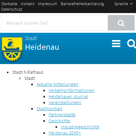
Startseite
Kontakt
Impressum
Barrierefreiheitserklärung
Sprache
Datenschutz
Stadt
Heidenau
Stadt & Rathaus
Stadt
Aktuelle Mitteilungen
Verkehrsinformationen
Heidenauer Journal
Veranstaltungen
Stadtportrait
Partnerstädte
Geschichte
Industriegeschichte
Heidenau 2035+