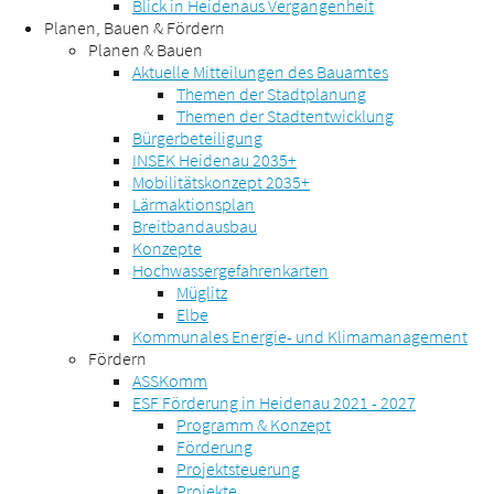
Blick in Heidenaus Vergangenheit
Planen, Bauen & Fördern
Planen & Bauen
Aktuelle Mitteilungen des Bauamtes
Themen der Stadtplanung
Themen der Stadtentwicklung
Bürgerbeteiligung
INSEK Heidenau 2035+
Mobilitätskonzept 2035+
Lärmaktionsplan
Breitbandausbau
Konzepte
Hochwassergefahrenkarten
Müglitz
Elbe
Kommunales Energie- und Klimamanagement
Fördern
ASSKomm
ESF Förderung in Heidenau 2021 - 2027
Programm & Konzept
Förderung
Projektsteuerung
Projekte