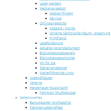
Leser werden
Medienangebot
Medien finden
Service
Onlineangebote
Katalog / Konto
Onleihe Sächsischer Raum / elearning
Filmfriend
Leseförderung
Aktuelle Veranstaltungen
Bibliothekspädagogik
Bibliotheksgeschichte
Wir für Sie
Stellenangebote
Weiterführende Links
Jugendhäuser
Vereine
Heidenauer Musiknacht
Fahrplan Shuttlebusse
Sehenswertes
Barockgarten Großsedlitz
MärchenLebensPfad