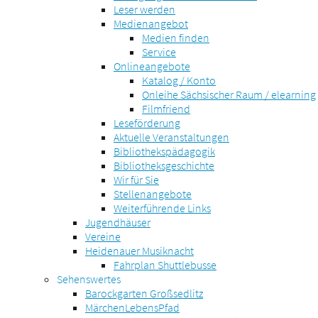
Leser werden
Medienangebot
Medien finden
Service
Onlineangebote
Katalog / Konto
Onleihe Sächsischer Raum / elearning
Filmfriend
Leseförderung
Aktuelle Veranstaltungen
Bibliothekspädagogik
Bibliotheksgeschichte
Wir für Sie
Stellenangebote
Weiterführende Links
Jugendhäuser
Vereine
Heidenauer Musiknacht
Fahrplan Shuttlebusse
Sehenswertes
Barockgarten Großsedlitz
MärchenLebensPfad