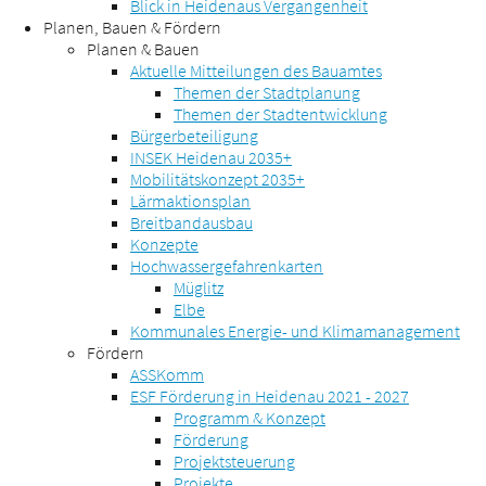
Blick in Heidenaus Vergangenheit
Planen, Bauen & Fördern
Planen & Bauen
Aktuelle Mitteilungen des Bauamtes
Themen der Stadtplanung
Themen der Stadtentwicklung
Bürgerbeteiligung
INSEK Heidenau 2035+
Mobilitätskonzept 2035+
Lärmaktionsplan
Breitbandausbau
Konzepte
Hochwassergefahrenkarten
Müglitz
Elbe
Kommunales Energie- und Klimamanagement
Fördern
ASSKomm
ESF Förderung in Heidenau 2021 - 2027
Programm & Konzept
Förderung
Projektsteuerung
Projekte