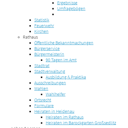
Ergebnisse
Umfragebögen
Statistik
Feuerwehr
Kirchen
Rathaus
Öffentliche Bekanntmachungen
Bürgerservice
Bürgermeisterin
90 Tagen im Amt
Stadtrat
Stadtverwaltung
Ausbildung & Praktika
Ausschreibungen
Wahlen
Wahlhelfer
Ortsrecht
Formulare
Heiraten in Heidenau
Heiraten im Rathaus
Heiraten im Barockgarten Großsedlitz