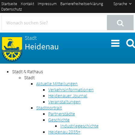
Startseite
Kontakt
Impressum
Barrierefreiheitserklärung
Sprache
Datenschutz
Stadt
Heidenau
Stadt & Rathaus
Stadt
Aktuelle Mitteilungen
Verkehrsinformationen
Heidenauer Journal
Veranstaltungen
Stadtportrait
Partnerstädte
Geschichte
Industriegeschichte
Heidenau 2035+